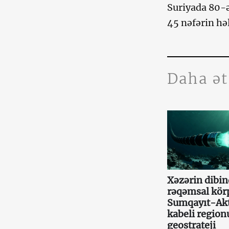
Suriyada 80-ə
45 nəfərin hə
Daha ə
Xəzərin dibin
rəqəmsal kör
Sumqayıt-Ak
kabeli region
geostrateji