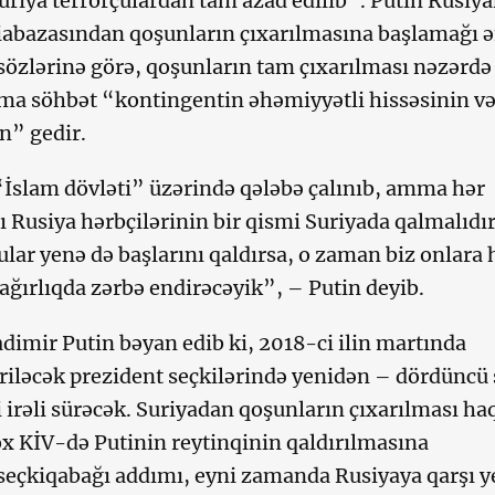
“Suriya terrorçulardan tam azad edilib”. Putin Rusiy
bazasından qoşunların çıxarılmasına başlamağı 
 sözlərinə görə, qoşunların tam çıxarılması nəzərdə
ma söhbət “kontingentin əhəmiyyətli hissəsinin v
n” gedir.
, “İslam dövləti” üzərində qələbə çalınıb, amma hər
ı Rusiya hərbçilərinin bir qismi Suriyada qalmalıdır
ular yenə də başlarını qaldırsa, o zaman biz onlara 
ağırlıqda zərbə endirəcəyik”, – Putin deyib.
adimir Putin bəyan edib ki, 2018-ci ilin martında
riləcək prezident seçkilərində yenidən – dördüncü 
 irəli sürəcək. Suriyadan qoşunların çıxarılması ha
ox KİV-də Putinin reytinqinin qaldırılmasına
eçkiqabağı addımı, eyni zamanda Rusiyaya qarşı y