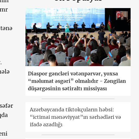
anın
əmr
ətənə
.
hələ
Diaspor gəncləri vətənpərvər, yoxsa
“məlumat əsgəri” olmalıdır - Zəngilan
düşərgəsinin sətiraltı missiyası
səfər
Azərbaycanda tiktokçuların həbsi:
qda
“ictimai mənəviyyat”ın sərhədləri və
ifadə azadlığı
eni