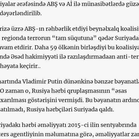
siyalar ərəfəsində ABŞ və Aİ ilə münasibətlərdə güzə
dəyərləndirilib.
rizə üzrə ABŞ-ın rəhbərlik etdiyi beynəlxalq koalis
, regionda terrorun “tam süqutuna” qədər Suriyada
avam etdirir. Daha 59 ölkənin birləşdiyi bu koalisiy
ində Əsəd hakimiyyəti ilə razılaşdırmadaan anti-ter
həyata keçirir..
martında Vladimir Putin dünənkinə bənzər bəyanatl
. O zaman o, Rusiya hərbi qruplaşmasının “əsas
ıxarılması göstərişini vermişdi. Bu bəyanatın ardın
atılmadı, Rusiya hərbçiləri Suriyada qaldı.
iyadakı hərbi əməliyyatı 2015-ci ilin sentyabrında
ters agentliyinin məlumatına görə, əməliyyatlar z