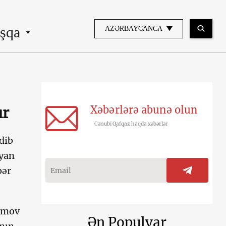
şqa
AZƏRBAYCANCA
Xəbərlərə abunə olun
ır
Cənubi Qafqaz haqda xəbərlər
dib
əyan
bər
simov
Ən Populyar