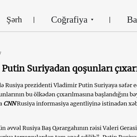
Coğrafiya
Ba
Şərh
7
 Putin Suriyadan qoşunları çıxar
ə Rusiya prezidenti Vladimir Putin Suriyaya səfər e
unlarının bu ölkədən çıxarılmasına başlandığını b
da
CNN
Rusiya informasiya agentliyinə istinadən xə
n əvvəl Rusiya Baş Qərargahının rəisi Valeri Gera