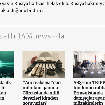
 yaxın Rusiya hərbçisi həlak olub. Rusiya hakimiyy
lak olduğunu bildirir.
traflı JAMnews-da
də ilk
"Ani reaksiya"dan
ABŞ-nin TRIP
pü:
mümkün qanuna:
fondunun rəhb
tau
Gürcüstanda milli
Ermənistanda
un
dəyərləri kimdən
danışıqlar aparı
qoruyurlar?
müzakirələrin