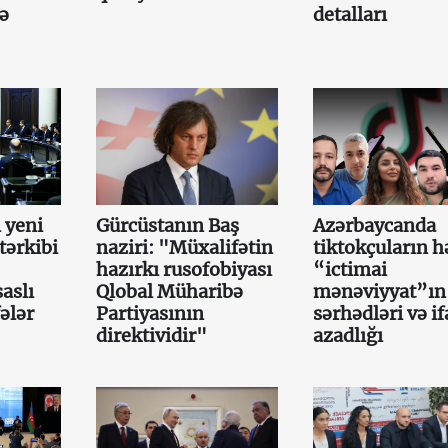
cə
detalları
 yeni
Gürcüstanın Baş
Azərbaycanda
tərkibi
naziri: "Müxalifətin
tiktokçuların h
hazırkı rusofobiyası
“ictimai
aslı
Qlobal Müharibə
mənəviyyat”ın
ələr
Partiyasının
sərhədləri və i
direktividir"
azadlığı