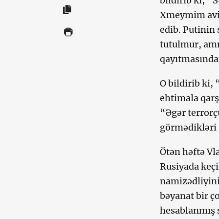
bildirib ki, 
Xmeymim avia
edib. Putinin
tutulmur, am
qayıtmasında
O bildirib ki
ehtimala qarş
“Əgər terrorç
görmədikləri 
Ötən həftə Vl
Rusiyada keçi
namizədliyini
bəyanat bir ç
hesablanmış s