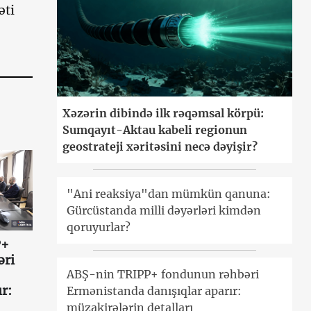
əti
Xəzərin dibində ilk rəqəmsal körpü:
Sumqayıt-Aktau kabeli regionun
geostrateji xəritəsini necə dəyişir?
"Ani reaksiya"dan mümkün qanuna:
Gürcüstanda milli dəyərləri kimdən
qoruyurlar?
P+
əri
ABŞ-nin TRIPP+ fondunun rəhbəri
r:
Ermənistanda danışıqlar aparır:
müzakirələrin detalları