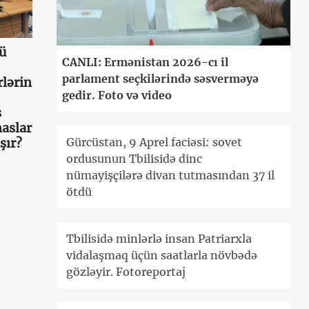
ü
CANLI: Ermənistan 2026-cı il
parlament seçkilərində səsverməyə
lərin
gedir. Foto və video
s
aslar
şır?
Gürcüstan, 9 Aprel faciəsi: sovet
ordusunun Tbilisidə dinc
nümayişçilərə divan tutmasından 37 il
ötdü
Tbilisidə minlərlə insan Patriarxla
vidalaşmaq üçün saatlarla növbədə
gözləyir. Fotoreportaj