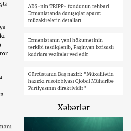
ştə
ABŞ-nin TRIPP+ fondunun rəhbəri
Ermənistanda danışıqlar aparır:
müzakirələrin detalları
iya
kı
Ermənistanın yeni hökumətinin
a
tərkibi təsdiqlənib, Paşinyan ixtisaslı
ror
kadrlara vəzifələr vəd edir
Gürcüstanın Baş naziri: "Müxalifətin
a
hazırkı rusofobiyası Qlobal Müharibə
Partiyasının direktividir"
ca
Xəbərlər
amanı