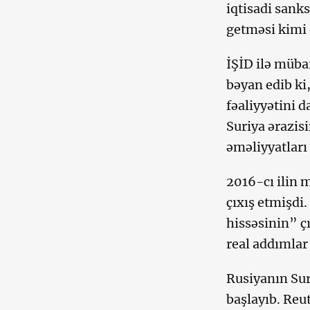
iqtisadi sank
getməsi kimi 
İŞİD ilə müba
bəyan edib ki
fəaliyyətini d
Suriya ərazis
əməliyyatları 
2016-cı ilin 
çıxış etmişdi
hissəsinin” ç
real addımlar 
Rusiyanın Sur
başlayıb. Reu