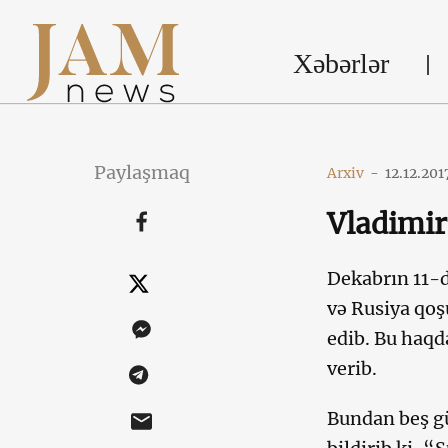
Xəbərlər
Paylaşmaq
Arxiv
-
12.12.201
Vladimir
Dekabrın 11-d
və Rusiya qoş
edib. Bu haq
verib.
Bundan beş gü