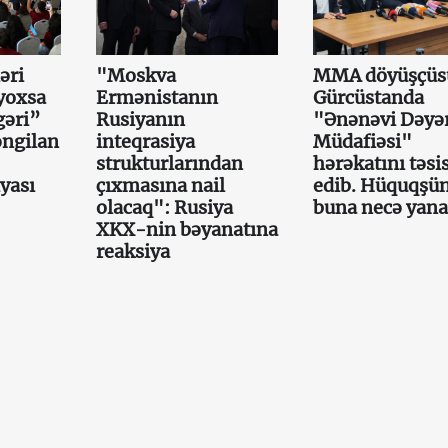
əri
"Moskva
MMA döyüşçüs
yoxsa
Ermənistanın
Gürcüstanda
gəri”
Rusiyanın
"Ənənəvi Dəyər
əngilan
inteqrasiya
Müdafiəsi"
strukturlarından
hərəkatını təsi
iyası
çıxmasına nail
edib. Hüquqşün
olacaq": Rusiya
buna necə yana
XKX-nin bəyanatına
reaksiya