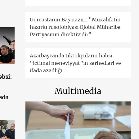
Gürcüstanın Baş naziri: "Müxalifətin
hazırkı rusofobiyası Qlobal Müharibə
Partiyasının direktividir"
Azərbaycanda tiktokçuların həbsi:
“ictimai mənəviyyat”ın sərhədləri və
ifadə azadlığı
əbsi:
Multimedia
fadə