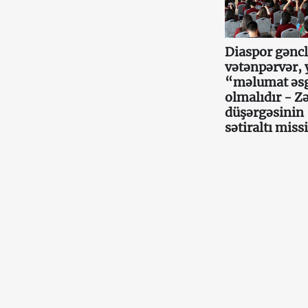
Diaspor gəncl
vətənpərvər, 
“məlumat əs
olmalıdır - Z
düşərgəsinin
sətiraltı miss