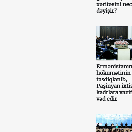
xəritəsini ne
dəyişir?
Ermənistanın
hökumətinin 
təsdiqlənib,
Paşinyan ixtis
kadrlara vəzif
vəd edir