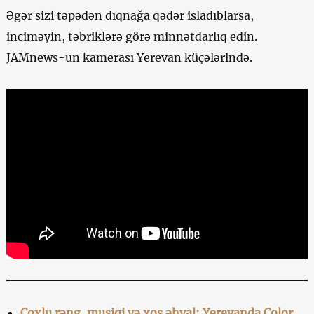
Əgər sizi təpədən dıqnağa qədər isladıblarsa,
inciməyin, təbriklərə görə minnətdarlıq edin.
JAMnews-un kamerası Yerevan küçələrində.
Çoxlu rəng, musiqi və xoş əhval: Yerevanda Color