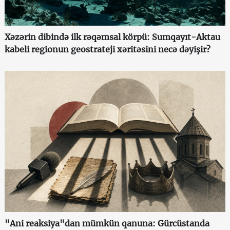
Xəzərin dibində ilk rəqəmsal körpü: Sumqayıt-Aktau
kabeli regionun geostrateji xəritəsini necə dəyişir?
"Ani reaksiya"dan mümkün qanuna: Gürcüstanda