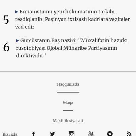
Ermənistanın yeni hökumətinin tərkibi
5
təsdiqlənib, Paşinyan ixtisaslı kadrlara vəzifələr
vəd edir
Gürcüstanın Baş naziri: "Müxalifətin hazırkı
6
rusofobiyası Qlobal Müharibə Partiyasının
direktividir"
Haqqımızda
Əlaqə
Məxfilik siyasəti
Bizi izlə: