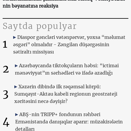
nin bəyanatına reaksiya
Saytda populyar
Diaspor gəncləri vətənpərvər, yoxsa “məlumat
1
əsgəri” olmalıdır - Zəngilan düşərgəsinin
sətiraltı missiyası
2
Azərbaycanda tiktokçuların həbsi: “ictimai
mənəviyyat”ın sərhədləri və ifadə azadlığı
Xəzərin dibində ilk rəqəmsal körpü:
3
Sumqayıt-Aktau kabeli regionun geostrateji
xəritəsini necə dəyişir?
ABŞ-nin TRIPP+ fondunun rəhbəri
4
Ermənistanda danışıqlar aparır: müzakirələrin
detalları