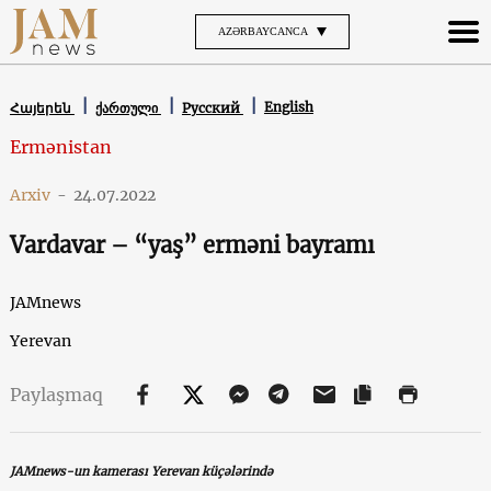
AZƏRBAYCANCA
English
Հայերեն
ქართული
Русский
Ermənistan
Arxiv
-
24.07.2022
Vardavar – “yaş” erməni bayramı
JAMnews
Yerevan
Paylaşmaq
JAMnews-un kamerası Yerevan küçələrində