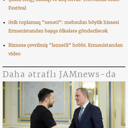
Festival
Ərik toplamaq “sənəti”: məhsulun böyük hissəsi
Ermənistandan başqa ölkələrə göndəriləcək
Biznesə çevrilmiş “ləzzətli” hobbi. Ermənistandan
video
Daha ətraflı JAMnews-da