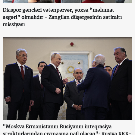
Diaspor gəncləri vətənpərvər, yoxsa “məlumat
əsgəri” olmalıdır - Zəngilan düşərgəsinin sətiraltı
missiyası
"Moskva Ermənistanın Rusiyanın inteqrasiya
strukturlarından çıxmasına nail olacaq": Rusiya XKX-