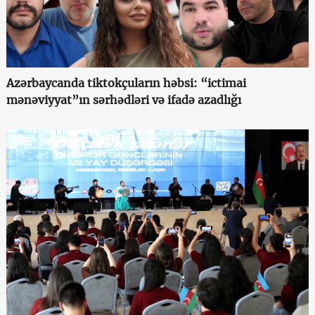
Azərbaycanda tiktokçuların həbsi: “ictimai
mənəviyyat”ın sərhədləri və ifadə azadlığı