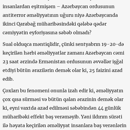
insanlardan eşitmişəm – Azərbaycan ordusunun
antiterror əməliyyatının uğuru niyə Azərbaycanda
ikinci Qarabağ müharibəsindəki qələbə qədər
cəmiyyətin eyforiyasına səbəb olmadı?
Sual olduqca məntiqlidir, çünki sentyabrın 19-20-də
keçirilən hərbi əməliyyatlar zamanı Azərbaycan cəmi
23 saat ərzində Ermənistan ordusunun əvvəllər işğal
etdiyi bütün ərazilərin demək olar ki, 25 faizini azad
edib.
Çoxları bu fenomeni onunla izah edir ki, əməliyyatın
çox qısa sürməsi və bütün qalan ərazinin demək olar
ki, eyni vaxtda azad edilməsi səbəbindən 44 günlük
müharibəki effekt baş verəməyib. Yəni ildırım sürəti
ilə həyata keçirilən əməliyyat insanlara baş verənlərin