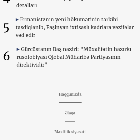
detalları
Ermənistanın yeni hökumətinin tərkibi
5
təsdiqlənib, Paşinyan ixtisaslı kadrlara vəzifələr
vəd edir
Gürcüstanın Baş naziri: "Müxalifətin hazırkı
6
rusofobiyası Qlobal Müharibə Partiyasının
direktividir"
Haqqımızda
Əlaqə
Məxfilik siyasəti