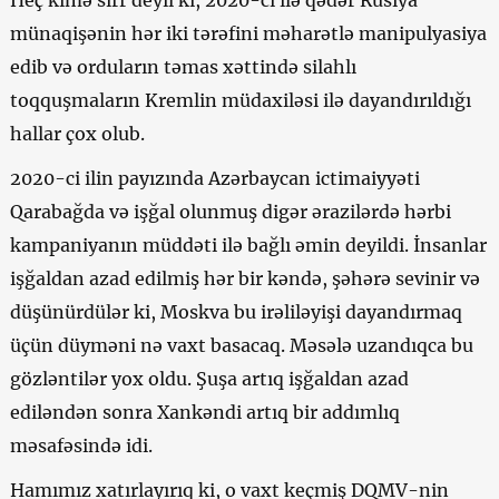
münaqişənin hər iki tərəfini məharətlə manipulyasiya
edib və orduların təmas xəttində silahlı
toqquşmaların Kremlin müdaxiləsi ilə dayandırıldığı
hallar çox olub.
2020-ci ilin payızında Azərbaycan ictimaiyyəti
Qarabağda və işğal olunmuş digər ərazilərdə hərbi
kampaniyanın müddəti ilə bağlı əmin deyildi. İnsanlar
işğaldan azad edilmiş hər bir kəndə, şəhərə sevinir və
düşünürdülər ki, Moskva bu irəliləyişi dayandırmaq
üçün düyməni nə vaxt basacaq. Məsələ uzandıqca bu
gözləntilər yox oldu. Şuşa artıq işğaldan azad
ediləndən sonra Xankəndi artıq bir addımlıq
məsafəsində idi.
Hamımız xatırlayırıq ki, o vaxt keçmiş DQMV-nin