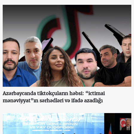
Azərbaycanda tiktokçuların həbsi: “ictimai
mənəviyyat”ın sərhədləri və ifadə azadlığı