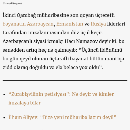
Üçtərəfli bəyanat
İkinci Qarabağ müharibəsinə son qoyan üçtərəfli
bəyanatın
Azərbaycan
,
Ermənistan
və
Rusiya
liderləri
tərəfindən imzalanmasından düz üç il keçir.
Azərbaycanlı siyasi icmalçı Hacı Namazov deyir ki, bu
sənəddən artıq heç nə qalmayıb: “Üçüncü ildönümü
bu gün qeyd olunan üçtərəfli bəyanat bütün məntiqə
zidd olaraq doğuldu və elə beləcə yox oldu”.
“Zurabişvilinin petisiyası”: Nə deyir və kimlər
imzalaya bilər
İlham Əliyev: “Bizə yeni müharibə lazım deyil”