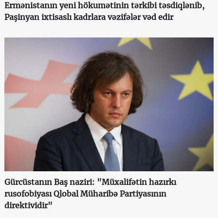
Ermənistanın yeni hökumətinin tərkibi təsdiqlənib,
Paşinyan ixtisaslı kadrlara vəzifələr vəd edir
Gürcüstanın Baş naziri: "Müxalifətin hazırkı
rusofobiyası Qlobal Müharibə Partiyasının
direktividir"