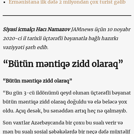
Ermənistana ilk dəfə 2 milyondan çox turist gəlib
Siyasi
icmalçı
Hacı Namazov
JAMnews
üçün
10 noyabr
2020-ci il tarixli üçtərəfli bəyanatla bağlı hazırkı
vəziyyəti şərh edib.
“Bütün məntiqə zidd olaraq”
“Bütün məntiqə zidd olaraq”
“Bu gün 3-cü ildönümü qeyd olunan üçtərəfli bəyanat
bütün məntiqə zidd olaraq doğuldu və elə beləcə yox
oldu. Açıq desək, bu sənəddən artıq heç nə qalmayıb.
Son vaxtlar Azərbaycanda bir çoxu bu sualı verir və
mən bu sualı sosial şəbəkələrdə bir neçə dəfə müxtəlif