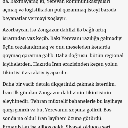
da. Baxmayaraq ki, Yerevan kommunikasiyaları
açmaq və logistikadan pul qazanmaq istəyi barədə
bəyanatlar verməyi xoşlayır.
Azərbaycan isə Zəngəzur dəhlizi ilə bağlı artıq
israrından vaz keçib. Bakı Yerevanı razılığa gəlmədiyi
üçün cəzalandırmaq və onu məsələdən kənarda
qoymaq qərarına gəlib. Daha doğrusu, bütün regional
layihələrdən. Hazırda İran ərazisindən keçən yolun
tikintisi üzrə aktiv iş aparılır.
Daha bir vacib detala diqqətinizi çəkmək istərdim.
İran ilk gündən Zəngəzur dəhlizinin tikintisinin
əleyhinədir. Tehran müxtəlif bəhanələrlə bu layihəyə
qarşı çıxırdı və bu, Yerevanın xoşuna gəlirdi. Bəs
sonda nə oldu? İran layihəni özünə götürdü,
Ermənistan isə əliboş qaldı. Siyasət olduqca sərt