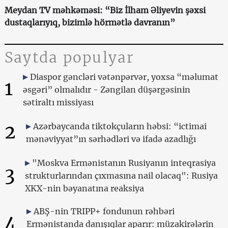
Meydan TV məhkəməsi: “Biz İlham Əliyevin şəxsi
dustaqlarıyıq, bizimlə hörmətlə davranın”
Saytda populyar
Diaspor gəncləri vətənpərvər, yoxsa “məlumat
1
əsgəri” olmalıdır - Zəngilan düşərgəsinin
sətiraltı missiyası
2
Azərbaycanda tiktokçuların həbsi: “ictimai
mənəviyyat”ın sərhədləri və ifadə azadlığı
"Moskva Ermənistanın Rusiyanın inteqrasiya
3
strukturlarından çıxmasına nail olacaq": Rusiya
XKX-nin bəyanatına reaksiya
ABŞ-nin TRIPP+ fondunun rəhbəri
4
Ermənistanda danışıqlar aparır: müzakirələrin