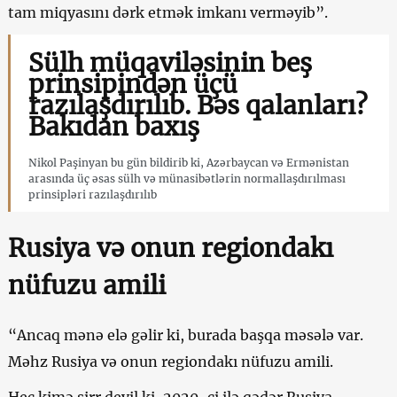
tam miqyasını dərk etmək imkanı verməyib”.
Sülh müqaviləsinin beş
prinsipindən üçü
razılaşdırılıb. Bəs qalanları?
Bakıdan baxış
Nikol Paşinyan bu gün bildirib ki, Azərbaycan və Ermənistan
arasında üç əsas sülh və münasibətlərin normallaşdırılması
prinsipləri razılaşdırılıb
Rusiya və onun regiondakı
nüfuzu amili
“Ancaq mənə elə gəlir ki, burada başqa məsələ var.
Məhz Rusiya və onun regiondakı nüfuzu amili.
Heç kimə sirr deyil ki, 2020-ci ilə qədər Rusiya