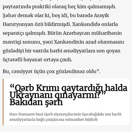
paytaxtında praktiki olaraq heç kim qalmamışdı.
Şəhər demək olar ki, boş idi, bu barədə Arayik
Harutyunyan özü bildirmişdi. Xankəndidə onlarla
separatçı qalmışdı. Bütün Azərbaycan müharibənin
məntiqi sonunu, yəni Xankəndinin azad olunmasını
gözlədiyi bir vaxtda hərbi əməliyyatlara son qoyan
üçtərəfli bəyanat ortaya çıxdı.
Bu, cəmiyyət üçün çox gözlənilməz oldu”.
“Qərb Krımı qaytardığı halda
Ukraynanı qınayarmı?”
Bakıdan şərh
Hacı Namazov bəzi Qərb siyasətçilərinin Qarabağdakı son hərbi
əməliyyatlarla bağlı çıxışlarına münasibət bildirib