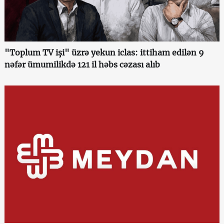
"Toplum TV işi" üzrə yekun iclas: ittiham edilən 9
nəfər ümumilikdə 121 il həbs cəzası alıb