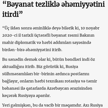
“Bəyanat tezliklə əhəmiyyətini
itirdi”
“Üç ildən sonra əminliklə deyə bilərik ki, 10 noyabr
2020-ci il tarixli üçtərəfli bəyanat rəsmi Bakının
mahir diplomatik və hərbi addımları sayəsində
birdən-birə əhəmiyyətini itirib.
Bu sənədin demək olar ki, bütün bəndləri indi öz
aktuallığını itirib. Biz görürük ki, Rusiya
sülhməramlıları bir-birinin ardınca postlarını
bağlayır, onların hərbi texnikası rotasiya və təmir
bəhanəsi ilə qatarlarda Azərbaycan ərazisindən
keçərək Rusiyaya aparılır.
Yeri gəlmişkən, bu da vacib bir məqamdır. Axı Rusiya