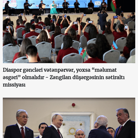
Diaspor gəncləri vətənpərvər, yoxsa “məlumat
əsgəri” olmalıdır - Zəngilan düşərgəsinin sətiraltı
missiyası