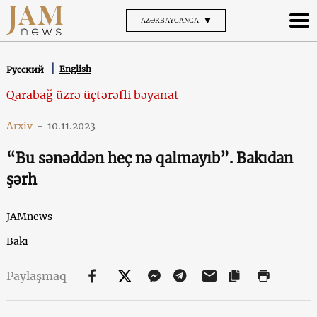
AZƏRBAYCANCA
English
Русский
Qarabağ üzrə üçtərəfli bəyanat
Arxiv
-
10.11.2023
“Bu sənəddən heç nə qalmayıb”. Bakıdan
şərh
JAMnews
Bakı
Paylaşmaq