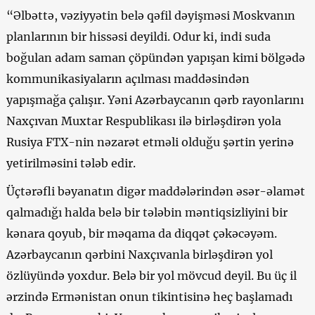
“Əlbəttə, vəziyyətin belə qəfil dəyişməsi Moskvanın
planlarının bir hissəsi deyildi. Odur ki, indi suda
boğulan adam saman çöpündən yapışan kimi bölgədə
kommunikasiyaların açılması maddəsindən
yapışmağa çalışır. Yəni Azərbaycanın qərb rayonlarını
Naxçıvan Muxtar Respublikası ilə birləşdirən yola
Rusiya FTX-nin nəzarət etməli olduğu şərtin yerinə
yetirilməsini tələb edir.
Üçtərəfli bəyanatın digər maddələrindən əsər-əlamət
qalmadığı halda belə bir tələbin məntiqsizliyini bir
kənara qoyub, bir məqama da diqqət çəkəcəyəm.
Azərbaycanın qərbini Naxçıvanla birləşdirən yol
özlüyündə yoxdur. Belə bir yol mövcud deyil. Bu üç il
ərzində Ermənistan onun tikintisinə heç başlamadı