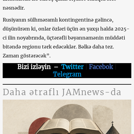
nəsnədir.
Rusiyanın sülhməramlı kontingentinə gəlincə,
düşünürəm ki, onlar özləri üçün ən yaxşı halda 2025-
ci ilin noyabrında, üçtərəfli bəyannamənin müddəti
bitəndə regionu tərk edəcəklər. Bəlkə daha tez.
Zaman göstərəcək”.
Bizi izləyin
–
Twitter
|
Facebok
|
Telegram
Daha ətraflı JAMnews-da