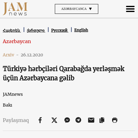
AZƏRBAYCANCA
English
Հայերեն
ქართული
Русский
Azərbaycan
Arxiv
-
26.12.2020
Türkiyə hərbçiləri Qarabağda yerləşmək
üçün Azərbaycana gəlib
JAMnews
Bakı
Paylaşmaq