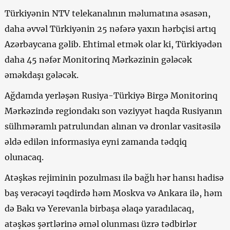
Türkiyənin NTV telekanalının məlumatına əsasən,
daha əvvəl Türkiyənin 25 nəfərə yaxın hərbçisi artıq
Azərbaycana gəlib. Ehtimal etmək olar ki, Türkiyədən
daha 45 nəfər Monitorinq Mərkəzinin gələcək
əməkdaşı gələcək.
Ağdamda yerləşən Rusiya-Türkiyə Birgə Monitorinq
Mərkəzində regiondakı son vəziyyət haqda Rusiyanın
sülhməramlı patrulundan alınan və dronlar vasitəsilə
əldə edilən informasiya eyni zamanda tədqiq
olunacaq.
Atəşkəs rejiminin pozulması ilə bağlı hər hansı hadisə
baş verəcəyi təqdirdə həm Moskva və Ankara ilə, həm
də Bakı və Yerevanla birbaşa əlaqə yaradılacaq,
atəşkəs şərtlərinə əməl olunması üzrə tədbirlər