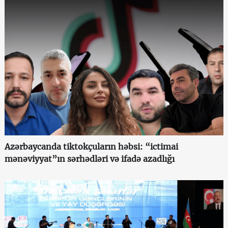
Azərbaycanda tiktokçuların həbsi: “ictimai
mənəviyyat”ın sərhədləri və ifadə azadlığı