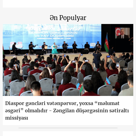
Ən Populyar
Diaspor gəncləri vətənpərvər, yoxsa “məlumat
əsgəri” olmalıdır - Zəngilan düşərgəsinin sətiraltı
missiyası