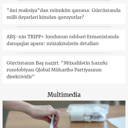
"Ani reaksiya"dan mümkün qanuna: Gürcüstanda
milli dəyərləri kimdən qoruyurlar?
ABŞ-nin TRIPP+ fondunun rəhbəri Ermənistanda
danışıqlar aparır: müzakirələrin detalları
Gürcüstanın Baş naziri: "Müxalifətin hazırkı
rusofobiyası Qlobal Müharibə Partiyasının
direktividir"
Multimedia