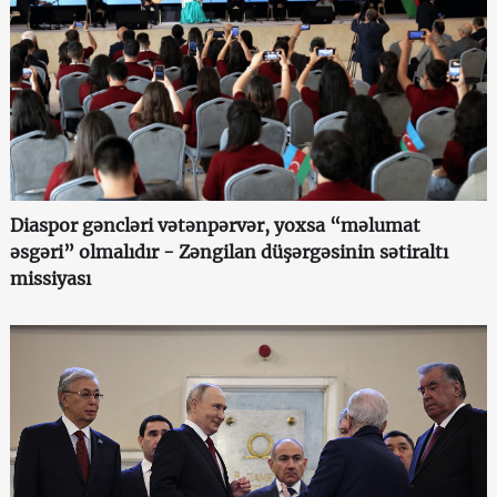
Diaspor gəncləri vətənpərvər, yoxsa “məlumat
əsgəri” olmalıdır - Zəngilan düşərgəsinin sətiraltı
missiyası