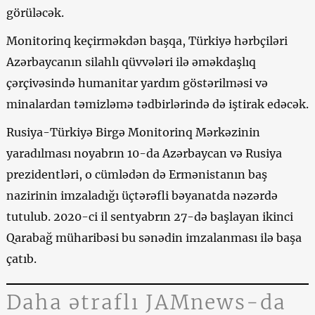
görüləcək.
Monitorinq keçirməkdən başqa, Türkiyə hərbçiləri
Azərbaycanın silahlı qüvvələri ilə əməkdaşlıq
çərçivəsində humanitar yardım göstərilməsi və
minalardan təmizləmə tədbirlərində də iştirak edəcək.
Rusiya-Türkiyə Birgə Monitorinq Mərkəzinin
yaradılması noyabrın 10-da Azərbaycan və Rusiya
prezidentləri, o cümlədən də Ermənistanın baş
nazirinin imzaladığı üçtərəfli bəyanatda nəzərdə
tutulub. 2020-ci il sentyabrın 27-də başlayan ikinci
Qarabağ müharibəsi bu sənədin imzalanması ilə başa
çatıb.
Daha ətraflı JAMnews-da