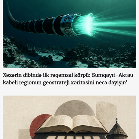
Xəzərin dibində ilk rəqəmsal körpü: Sumqayıt-Aktau
kabeli regionun geostrateji xəritəsini necə dəyişir?