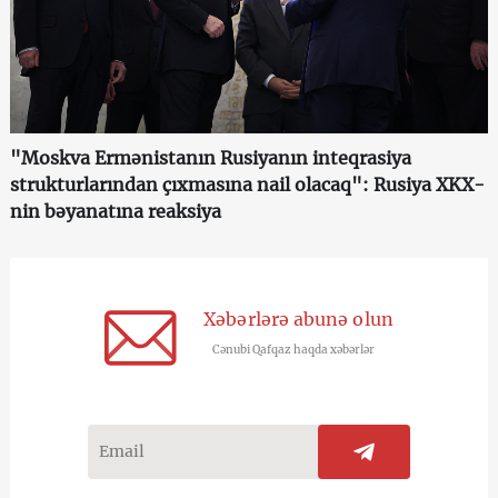
"Moskva Ermənistanın Rusiyanın inteqrasiya
strukturlarından çıxmasına nail olacaq": Rusiya XKX-
nin bəyanatına reaksiya
Xəbərlərə abunə olun
Cənubi Qafqaz haqda xəbərlər