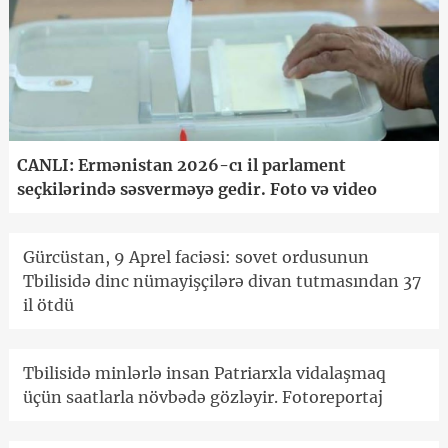
CANLI: Ermənistan 2026-cı il parlament
seçkilərində səsverməyə gedir. Foto və video
Gürcüstan, 9 Aprel faciəsi: sovet ordusunun
Tbilisidə dinc nümayişçilərə divan tutmasından 37
il ötdü
Tbilisidə minlərlə insan Patriarxla vidalaşmaq
üçün saatlarla növbədə gözləyir. Fotoreportaj