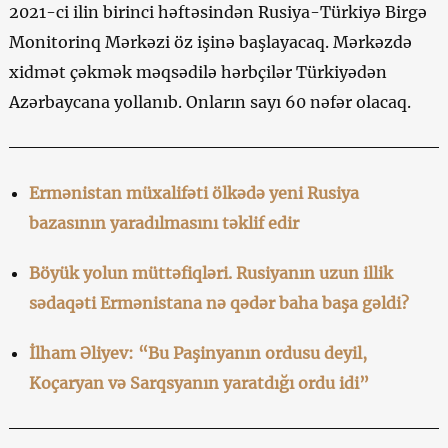
2021-ci ilin birinci həftəsindən Rusiya-Türkiyə Birgə
Monitorinq Mərkəzi öz işinə başlayacaq. Mərkəzdə
xidmət çəkmək məqsədilə hərbçilər Türkiyədən
Azərbaycana yollanıb. Onların sayı 60 nəfər olacaq.
Ermənistan müxalifəti ölkədə yeni Rusiya
bazasının yaradılmasını təklif edir
Böyük yolun müttəfiqləri. Rusiyanın uzun illik
sədaqəti Ermənistana nə qədər baha başa gəldi?
İlham Əliyev: “Bu Paşinyanın ordusu deyil,
Koçaryan və Sarqsyanın yaratdığı ordu idi”