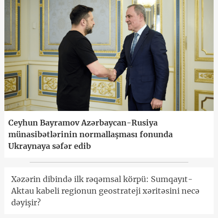
Ceyhun Bayramov Azərbaycan-Rusiya
münasibətlərinin normallaşması fonunda
Ukraynaya səfər edib
Xəzərin dibində ilk rəqəmsal körpü: Sumqayıt-
Aktau kabeli regionun geostrateji xəritəsini necə
dəyişir?