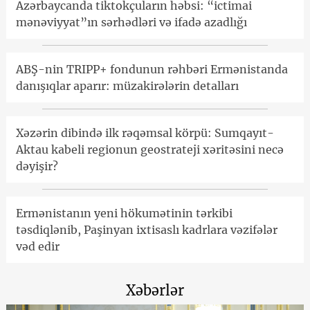
Azərbaycanda tiktokçuların həbsi: “ictimai
mənəviyyat”ın sərhədləri və ifadə azadlığı
ABŞ-nin TRIPP+ fondunun rəhbəri Ermənistanda
danışıqlar aparır: müzakirələrin detalları
Xəzərin dibində ilk rəqəmsal körpü: Sumqayıt-
Aktau kabeli regionun geostrateji xəritəsini necə
dəyişir?
Ermənistanın yeni hökumətinin tərkibi
təsdiqlənib, Paşinyan ixtisaslı kadrlara vəzifələr
vəd edir
Xəbərlər