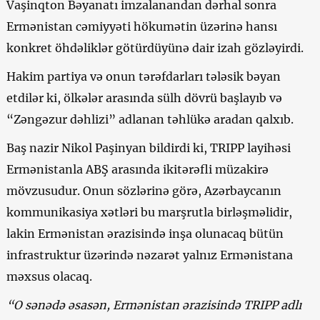
Vaşinqton Bəyanatı imzalanandan dərhal sonra
Ermənistan cəmiyyəti hökumətin üzərinə hansı
konkret öhdəliklər götürdüyünə dair izah gözləyirdi.
Hakim partiya və onun tərəfdarları tələsik bəyan
etdilər ki, ölkələr arasında sülh dövrü başlayıb və
“Zəngəzur dəhlizi” adlanan təhlükə aradan qalxıb.
Baş nazir Nikol Paşinyan bildirdi ki, TRIPP layihəsi
Ermənistanla ABŞ arasında ikitərəfli müzakirə
mövzusudur. Onun sözlərinə görə, Azərbaycanın
kommunikasiya xətləri bu marşrutla birləşməlidir,
lakin Ermənistan ərazisində inşa olunacaq bütün
infrastruktur üzərində nəzarət yalnız Ermənistana
məxsus olacaq.
“O sənədə əsasən, Ermənistan ərazisində TRIPP adlı