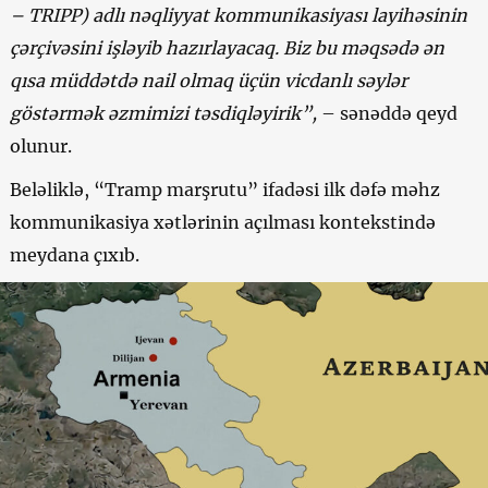
– TRIPP) adlı nəqliyyat kommunikasiyası layihəsinin
çərçivəsini işləyib hazırlayacaq. Biz bu məqsədə ən
qısa müddətdə nail olmaq üçün vicdanlı səylər
göstərmək əzmimizi təsdiqləyirik”,
– sənəddə qeyd
olunur.
Beləliklə, “Tramp marşrutu” ifadəsi ilk dəfə məhz
kommunikasiya xətlərinin açılması kontekstində
meydana çıxıb.