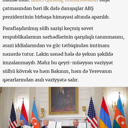
çatmasından bəri ilk dəfə danışıqlar ABŞ
prezidentinin birbaşa himayəsi altında aparılıb.
Paraflaşdırılmış sülh sazişi keçmiş sovet
respublikalarının sərhədlərinin qarşılıqlı tanınmasını,
ərazi iddialarından və güc tətbiqindən imtinanı
nəzərdə tutur. Lakin sənəd hələ də yekun şəkildə
imzalanmayıb. Məhz bu qeyri-müəyyən vəziyyət
sülhü kövrək və həm Bakının, həm də Yerevanın
qərarlarından asılı vəziyyətə salır.