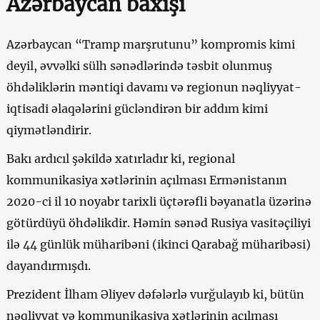
Azərbaycan baxışı
Azərbaycan “Tramp marşrutunu” kompromis kimi
deyil, əvvəlki sülh sənədlərində təsbit olunmuş
öhdəliklərin məntiqi davamı və regionun nəqliyyat-
iqtisadi əlaqələrini gücləndirən bir addım kimi
qiymətləndirir.
Bakı ardıcıl şəkildə xatırladır ki, regional
kommunikasiya xətlərinin açılması Ermənistanın
2020-ci il 10 noyabr tarixli üçtərəfli bəyanatla üzərinə
götürdüyü öhdəlikdir. Həmin sənəd Rusiya vasitəçiliyi
ilə 44 günlük müharibəni (ikinci Qarabağ müharibəsi)
dayandırmışdı.
Prezident İlham Əliyev dəfələrlə vurğulayıb ki, bütün
nəqliyyat və kommunikasiya xətlərinin açılması