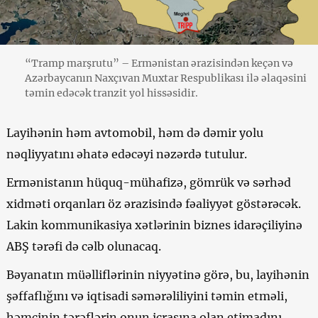
“Tramp marşrutu” – Ermənistan ərazisindən keçən və
Azərbaycanın Naxçıvan Muxtar Respublikası ilə əlaqəsini
təmin edəcək tranzit yol hissəsidir.
Layihənin həm avtomobil, həm də dəmir yolu
nəqliyyatını əhatə edəcəyi nəzərdə tutulur.
Ermənistanın hüquq-mühafizə, gömrük və sərhəd
xidməti orqanları öz ərazisində fəaliyyət göstərəcək.
Lakin kommunikasiya xətlərinin biznes idarəçiliyinə
ABŞ tərəfi də cəlb olunacaq.
Bəyanatın müəlliflərinin niyyətinə görə, bu, layihənin
şəffaflığını və iqtisadi səmərəliliyini təmin etməli,
həmçinin tərəflərin onun icrasına olan etimadını