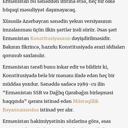
Ermənistan bu sənəddən imtina etsə, heç bir ölkə
hüquqi məsuliyyət daşımayacaq.
Xüsusilə Azərbaycan sənədin yekun versiyasının
imzalanması üçün ilkin şərtlər irəli sürür. Əsas şərt
Ermənistan
Konstitusiyasının
dəyişdirilməsidir.
Bakının fikrincə, hazırkı Konstitusiyada ərazi iddiaları
qorunub saxlanılır.
Ermənistan tərəfi bunu inkar edir və bildirir ki,
Konstitusiyada belə bir mənanı ifadə edən heç bir
müddəa yoxdur. Sənəddə sadəcə 1989-cu ilin
“Ermənistan SSR və Dağlıq Qarabağın birləşməsi
haqqında” qərara istinad edən
Müstəqillik
Bəyannaməsinə
istinad yer alır.
Ermənistan hakimiyyətinin sözlərinə görə, əsas