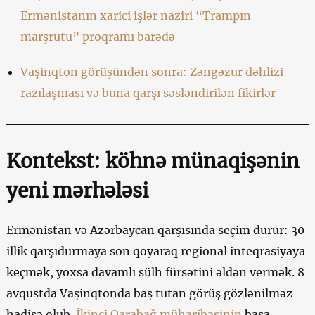
Ermənistanın xarici işlər naziri “Trampın
marşrutu” proqramı barədə
Vaşinqton görüşündən sonra: Zəngəzur dəhlizi
razılaşması və buna qarşı səsləndirilən fikirlər
Kontekst: köhnə münaqişənin
yeni mərhələsi
Ermənistan və Azərbaycan qarşısında seçim durur: 30
illik qarşıdurmaya son qoyaraq regional inteqrasiyaya
keçmək, yoxsa davamlı sülh fürsətini əldən vermək. 8
avqustda Vaşinqtonda baş tutan görüş gözlənilməz
hadisə olub.
İkinci Qarabağ müharibəsinin
başa