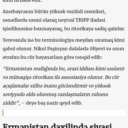
kimi istifadə edir.
Azərbaycanın bütün yüksək vəzifəli rəsmiləri,
sənədlərdə rəsmi olaraq neytral TRIPP ifadəsi
işlədilməsinə baxmayaraq, bu ritorikaya sadiq qalırlar.
Yerevanda isə bu terminologiya meydan oxumaq kimi
qəbul olunur. Nikol Paşinyan dəfələrlə Əliyevi və onun
ətrafını bu cür bəyanatlara görə tənqid edib:
“Ermənistan reallığında bu, ərazi iddiası kimi səslənir
və münaqişə ritorikası ilə assosiasiya olunur. Bu cür
açıqlamalar sülhə inamı gücləndirmir və yüksək
səviyyədə əldə olunmuş razılaşmaların ruhuna
ziddir”,
– deyə baş nazir qeyd edib.
Ermənistan daxilində siyasi