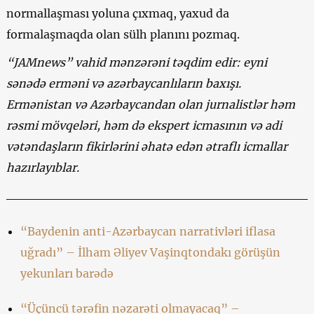
normallaşması yoluna çıxmaq, yaxud da
formalaşmaqda olan sülh planını pozmaq.
“JAMnews” vahid mənzərəni təqdim edir: eyni
sənədə erməni və azərbaycanlıların baxışı.
Ermənistan və Azərbaycandan olan jurnalistlər həm
rəsmi mövqeləri, həm də ekspert icmasının və adi
vətəndaşların fikirlərini əhatə edən ətraflı icmallar
hazırlayıblar.
“Baydenin anti-Azərbaycan narrativləri iflasa
uğradı” – İlham Əliyev Vaşinqtondakı görüşün
yekunları barədə
“Üçüncü tərəfin nəzarəti olmayacaq” –