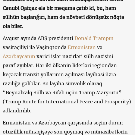
Cənubi Qafqaz elə bir məqama çatıb ki, bu, həm
sülhün başlanğıcı, həm də növbəti dönüşsüz nöqtə
ola bilər.
Avqust ayında ABŞ prezidenti
Donald Trampın
vasitəçiliyi ilə Vaşinqtonda
Ermənistan
və
Azərbaycanın
xarici işlər nazirləri sülh sazişini
paraflayıblar. Hər iki ölkənin liderləri regiondan
keçəcək tranzit yollarının açılması layihəsi üzrə
razılığa gəliblər. Bu layihə simvolik olaraq
“Beynəlxalq Sülh və Rifah üçün Tramp Marşrutu”
(Trump Route for International Peace and Prosperity)
adlandırılıb.
Ermənistan və Azərbaycan qarşısında seçim durur:
otuzillik münaqişəyə son qoymaq və münasibətlərin