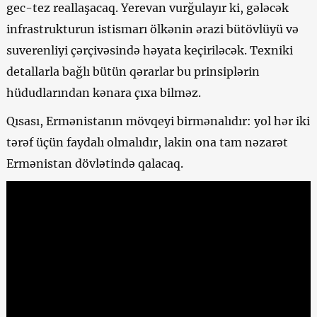
gec-tez reallaşacaq. Yerevan vurğulayır ki, gələcək
infrastrukturun istismarı ölkənin ərazi bütövlüyü və
suverenliyi çərçivəsində həyata keçiriləcək. Texniki
detallarla bağlı bütün qərarlar bu prinsiplərin
hüdudlarından kənara çıxa bilməz.
Qısası, Ermənistanın mövqeyi birmənalıdır: yol hər iki
tərəf üçün faydalı olmalıdır, lakin ona tam nəzarət
Ermənistan dövlətində qalacaq.