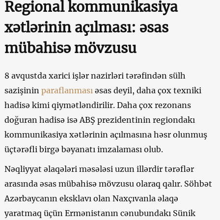
Regional kommunikasiya
xətlərinin açılması: əsas
mübahisə mövzusu
8 avqustda xarici işlər nazirləri tərəfindən sülh
sazişinin
paraflanması
əsas deyil, daha çox texniki
hadisə kimi qiymətləndirilir. Daha çox rezonans
doğuran hadisə isə ABŞ prezidentinin regiondakı
kommunikasiya xətlərinin açılmasına həsr olunmuş
üçtərəfli birgə bəyanatı imzalaması olub.
Nəqliyyat əlaqələri məsələsi uzun illərdir tərəflər
arasında əsas mübahisə mövzusu olaraq qalır. Söhbət
Azərbaycanın eksklavı olan Naxçıvanla əlaqə
yaratmaq üçün Ermənistanın cənubundakı Sünik