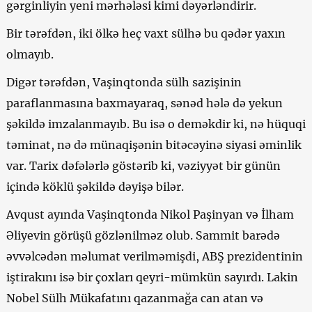
gərginliyin yeni mərhələsi kimi dəyərləndirir.
Bir tərəfdən, iki ölkə heç vaxt sülhə bu qədər yaxın
olmayıb.
Digər tərəfdən, Vaşinqtonda sülh sazişinin
paraflanmasına baxmayaraq, sənəd hələ də yekun
şəkildə imzalanmayıb. Bu isə o deməkdir ki, nə hüquqi
təminat, nə də münaqişənin bitəcəyinə siyasi əminlik
var. Tarix dəfələrlə göstərib ki, vəziyyət bir günün
içində köklü şəkildə dəyişə bilər.
Avqust ayında Vaşinqtonda Nikol Paşinyan və İlham
Əliyevin görüşü gözlənilməz olub. Sammit barədə
əvvəlcədən məlumat verilməmişdi, ABŞ prezidentinin
iştirakını isə bir çoxları qeyri-mümkün sayırdı. Lakin
Nobel Sülh Mükafatını qazanmağa can atan və