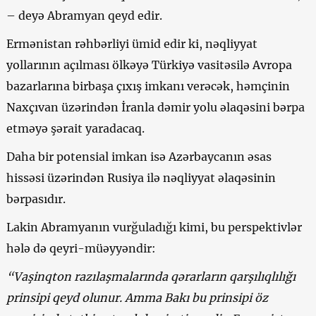
– deyə Abramyan qeyd edir.
Ermənistan rəhbərliyi ümid edir ki, nəqliyyat
yollarının açılması ölkəyə Türkiyə vasitəsilə Avropa
bazarlarına birbaşa çıxış imkanı verəcək, həmçinin
Naxçıvan üzərindən İranla dəmir yolu əlaqəsini bərpa
etməyə şərait yaradacaq.
Daha bir potensial imkan isə Azərbaycanın əsas
hissəsi üzərindən Rusiya ilə nəqliyyat əlaqəsinin
bərpasıdır.
Lakin Abramyanın vurğuladığı kimi, bu perspektivlər
hələ də qeyri-müəyyəndir:
“Vaşinqton razılaşmalarında qərarların qarşılıqlılığı
prinsipi qeyd olunur. Amma Bakı bu prinsipi öz