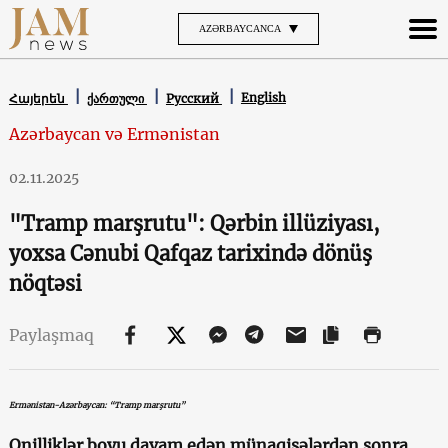
AZƏRBAYCANCA
English
Հայերեն
ქართული
Русский
Azərbaycan və Ermənistan
02.11.2025
"Tramp marşrutu": Qərbin illüziyası,
yoxsa Cənubi Qafqaz tarixində dönüş
nöqtəsi
Paylaşmaq
Ermənistan-Azərbaycan: “Tramp marşrutu”
Onilliklər boyu davam edən münaqişələrdən sonra