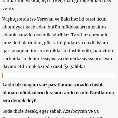
rəhbərinin vasitəçiliyi ilə keçirilən görüş zamanı baş
verib.
Vaşinqtonda isə Yerevan və Bakı hər iki tərəf üçün
əhəmiyyət kəsb edən bütün müddəaları müzakirə
edərək sənəddə rəsmiləşdiriblər. Tərəflər qarşılıqlı
ərazi iddialarından, güc tətbiqindən və daxili işlərə
qarışmaqdan imtina etdiklərini təsbit edib, həmçinin
sərhədlərin delimitasiyası və demarkasiyası prosesini
davam etdirmək barədə razılığa gəliblər.
Lakin bir məqam var: paraflanma sənəddə təsbit
olunan müddəaların icrasını təmin etmir. Paraflanma
icra demək deyil.
Sadə dildə desək, əgər sabah Azərbaycan və ya