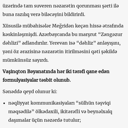
üzərində tam suveren nəzarətin qorunması şərti ilə
buna razılıq verə biləcəyini bildirirdi.
Xüsusilə mübahisələr Meğridən keçən hissə ətrafında
kəskinləşmişdi. Azərbaycanda bu marşrut “Zəngəzur
dəhlizi” adlandırılır. Yerevan isə “dəhliz” anlayışını,
yəni öz ərazisinə nəzarətin itirilməsini qəti şəkildə
mümkünsüz sayırdı.
Vaşinqton Bəyanatında hər iki tərəfi qane edən
formulyasiyalar təsbit olunub.
Sənəddə qeyd olunur ki:
nəqliyyat kommunikasiyaları “sülhün təşviqi
məqsədilə” ölkədaxili, ikitərəfli və beynəlxalq
daşımalar üçün nəzərdə tutulur;