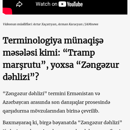
Videonun müəllifləri: Artur Xaçatryan, Arman Karacyan / JAMnews
Terminologiya münaqişə
məsələsi kimi: “Tramp
marşrutu”, yoxsa “Zəngəzur
dəhlizi”?
“Zəngəzur dəhlizi” termini Ermənistan və
Azərbaycan arasında son danışıqlar prosesində
qarşıdurma mövzularından birinə çevrilib.
Baxmayaraq ki, birgə bəyanatda “Zəngəzur dəhlizi”