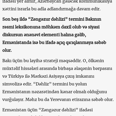
ifadəsi yer almır, Azərbaycan gələcək kommunikasiya
xəttini israrla bu adla adlandırmağa davam edir.
Son beş ildə “Zəngəzur dəhlizi” termini Bakının
rəsmi leksikonuna möhkəm daxil olub və siyasi
diskursun ənənəvi elementi halına gəlib,
Ermənistanda isə bu ifadə açıq qıcıqlanmaya səbəb
olur.
Bakı üçün bu layihə strateji məqsəddir. O, ölkənin
müxtəlif hissələri arasında birbaşa əlaqənin bərpasını
və Türkiyə ilə Mərkəzi Asiyaya çıxış imkanını
simvolizə edir. “Dəhliz” termini bu yolun
Ermənistanın nəzarətindən kənar olmalı olduğunu
vurğulayır. Məhz bu da Yerevanın etirazına səbəb olur.
Ermənistan üçün “Zəngəzur dəhlizi” ifadəsi