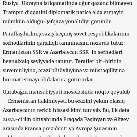
Rusiya-Ukrayna istiqamətində uğur qazana bilməyən
Trampın diqqətini diplomatik nəticə əldə etməyin
mümkün olduğu Qafqaza yönəltdiyi görünür.
Paraflaşdırılmış saziş keçmiş sovet respublikalarının
sərhədlərinin qarşılıqlı tanınmasını nəzərdə tutur:
Ermənistan SSR və Azərbaycan SSR-in sərhədləri
beynəlxalq səviyyədə tanınır. Tərəflər bir-birinin
suverenliyinə, ərazi bütövlüyünə və müstəqilliyinə
hörmət etməyi öhdələrinə götürürlər.
Qarabağın mənsubiyyəti məsələsində nöqtə qoyulub
– Ermənistan hakimiyyəti bu ərazini yekun olaraq
Azərbaycanın tərkib hissəsi kimi tanıyıb. Bu, ilk dəfə
2022-ci ilin oktyabrında Praqada Paşinyan və Əliyev
arasında Fransa prezidenti və Avropa Şurasının