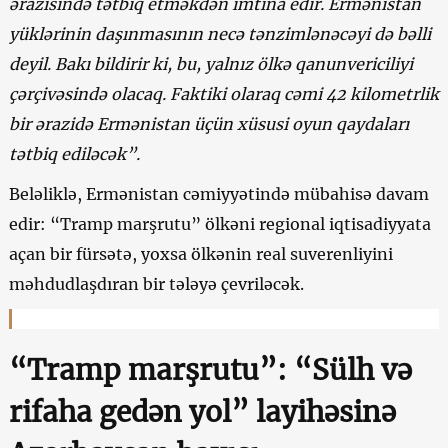
ərazisində tətbiq etməkdən imtina edir. Ermənistan
yüklərinin daşınmasının necə tənzimlənəcəyi də bəlli
deyil. Bakı bildirir ki, bu, yalnız ölkə qanunvericiliyi
çərçivəsində olacaq. Faktiki olaraq cəmi 42 kilometrlik
bir ərazidə Ermənistan üçün xüsusi oyun qaydaları
tətbiq ediləcək”.
Beləliklə, Ermənistan cəmiyyətində mübahisə davam
edir: “Tramp marşrutu” ölkəni regional iqtisadiyyata
açan bir fürsətə, yoxsa ölkənin real suverenliyini
məhdudlaşdıran bir tələyə çevriləcək.
“Tramp marşrutu”: “Sülh və
rifaha gedən yol” layihəsinə