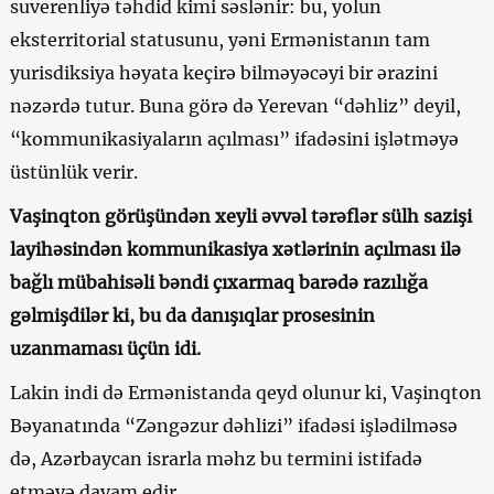
suverenliyə təhdid kimi səslənir: bu, yolun
eksterritorial statusunu, yəni Ermənistanın tam
yurisdiksiya həyata keçirə bilməyəcəyi bir ərazini
nəzərdə tutur. Buna görə də Yerevan “dəhliz” deyil,
“kommunikasiyaların açılması” ifadəsini işlətməyə
üstünlük verir.
Vaşinqton görüşündən xeyli əvvəl tərəflər sülh sazişi
layihəsindən kommunikasiya xətlərinin açılması ilə
bağlı mübahisəli bəndi çıxarmaq barədə razılığa
gəlmişdilər ki, bu da danışıqlar prosesinin
uzanmaması üçün idi.
Lakin indi də Ermənistanda qeyd olunur ki, Vaşinqton
Bəyanatında “Zəngəzur dəhlizi” ifadəsi işlədilməsə
də, Azərbaycan israrla məhz bu termini istifadə
etməyə davam edir.