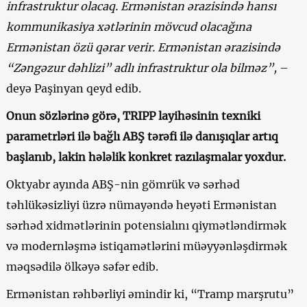
infrastruktur olacaq. Ermənistan ərazisində hansı
kommunikasiya xətlərinin mövcud olacağına
Ermənistan özü qərar verir. Ermənistan ərazisində
“Zəngəzur dəhlizi” adlı infrastruktur ola bilməz”,
–
deyə Paşinyan qeyd edib.
Onun sözlərinə görə, TRIPP layihəsinin texniki
parametrləri ilə bağlı ABŞ tərəfi ilə danışıqlar artıq
başlanıb, lakin hələlik konkret razılaşmalar yoxdur.
Oktyabr ayında ABŞ-nin gömrük və sərhəd
təhlükəsizliyi üzrə nümayəndə heyəti Ermənistan
sərhəd xidmətlərinin potensialını qiymətləndirmək
və modernləşmə istiqamətlərini müəyyənləşdirmək
məqsədilə ölkəyə səfər edib.
Ermənistan rəhbərliyi əmindir ki, “Tramp marşrutu”