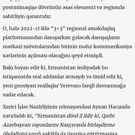
postmünaqişə dövrünün əsas elementi və regionda
sabitliyin qarantıdır.
O, hələ 2022-ci ildə “3+3” regional əməkdaşlıq
platformasından danışarkən gələcək danışıqların
mərkəzi mövzularından birinin məhz kommunikasiya
xətlərinin açılması olacağını qeyd etmişdi.
Bakı bəyan edir ki, Ermənistan indiyədək bu
istiqamətdə real addımlar atmayıb və ümid edir ki,
yeni geosiyasi reallıqlar Yerevanı fərqli davranmağa
vadar edəcək.
Xarici İşlər Nazirliyinin nümayəndəsi Ayxan Hacızadə
xatırladıb ki,
“Ermənistan
dörd il ildi
r ki, Qərbi
Azərbaycan rayonlarını Naxçıvanla birləşdirmə
öhdəliyini
yazılı şəkildə öz üzərinə götür
məsinə