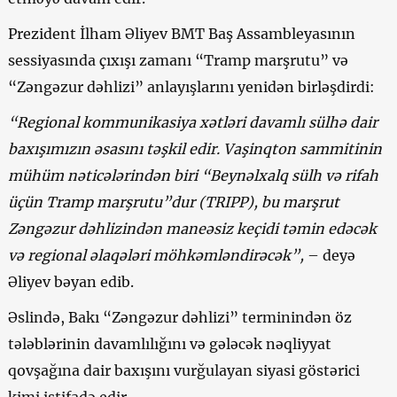
Prezident İlham Əliyev BMT Baş Assambleyasının
sessiyasında çıxışı zamanı “Tramp marşrutu” və
“Zəngəzur dəhlizi” anlayışlarını yenidən birləşdirdi:
“Regional kommunikasiya xətləri davamlı sülhə dair
baxışımızın əsasını təşkil edir. Vaşinqton sammitinin
mühüm nəticələrindən biri “Beynəlxalq sülh və rifah
üçün Tramp marşrutu”dur (TRIPP), bu marşrut
Zəngəzur dəhlizindən maneəsiz keçidi təmin edəcək
və regional əlaqələri möhkəmləndirəcək”,
– deyə
Əliyev bəyan edib.
Əslində, Bakı “Zəngəzur dəhlizi” terminindən öz
tələblərinin davamlılığını və gələcək nəqliyyat
qovşağına dair baxışını vurğulayan siyasi göstərici