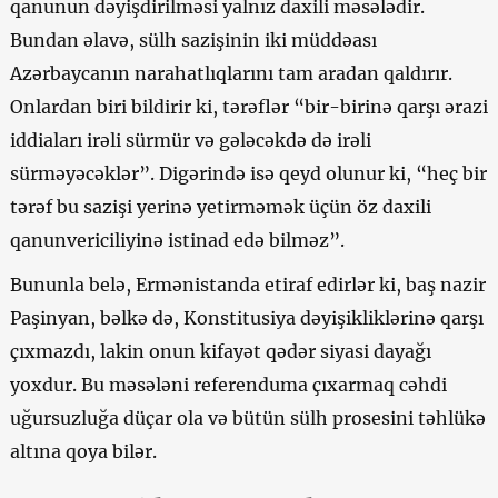
qanunun dəyişdirilməsi yalnız daxili məsələdir.
Bundan əlavə, sülh sazişinin iki müddəası
Azərbaycanın narahatlıqlarını tam aradan qaldırır.
Onlardan biri bildirir ki, tərəflər “bir-birinə qarşı ərazi
iddiaları irəli sürmür və gələcəkdə də irəli
sürməyəcəklər”. Digərində isə qeyd olunur ki, “heç bir
tərəf bu sazişi yerinə yetirməmək üçün öz daxili
qanunvericiliyinə istinad edə bilməz”.
Bununla belə, Ermənistanda etiraf edirlər ki, baş nazir
Paşinyan, bəlkə də, Konstitusiya dəyişikliklərinə qarşı
çıxmazdı, lakin onun kifayət qədər siyasi dayağı
yoxdur. Bu məsələni referenduma çıxarmaq cəhdi
uğursuzluğa düçar ola və bütün sülh prosesini təhlükə
altına qoya bilər.