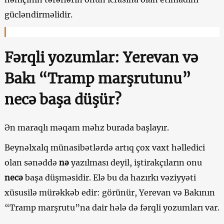
gücləndirməlidir.
Fərqli yozumlar: Yerevan və
Bakı “Tramp marşrutunu”
necə başa düşür?
Ən maraqlı məqam məhz burada başlayır.
Beynəlxalq münasibətlərdə artıq çox vaxt həlledici
olan sənəddə
nə
yazılması deyil, iştirakçıların onu
necə
başa düşməsidir. Elə bu da hazırkı vəziyyəti
xüsusilə mürəkkəb edir: görünür, Yerevan və Bakının
“Tramp marşrutu”na dair hələ də fərqli yozumları var.