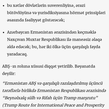
bu xətlər dövlətlərin suverenliyinə, ərazi
bütövlüyünə və yurisdiksiyasına hörmət prinsipləri
əsasında fəaliyyət göstərəcək;
Azərbaycan Ermənistan ərazisindən keçməklə
Naxçıvan Muxtar Respublikası ilə maneəsiz əlaqə
əldə edəcək; bu, hər iki ölkə üçün qarşılıqlı fayda
yaradacaq.
ABŞ-ın roluna xüsusi diqqət yetirilib. Bəyanatda
deyilir:
“Ermənistan ABŞ və qarşılıqlı razılaşdırılmış üçüncü
tərəflərlə birlikdə Ermənistan Respublikası ərazisində
“Beynəlxalq sülh və Rifah üçün Tramp marşrutu”
(Trump Route for International Peace and Prosperity