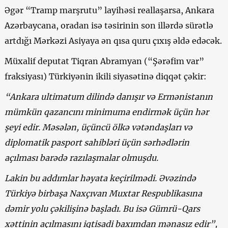
Əgər “Tramp marşrutu” layihəsi reallaşarsa, Ankara
Azərbaycana, oradan isə təsirinin son illərdə sürətlə
artdığı Mərkəzi Asiyaya ən qısa quru çıxış əldə edəcək.
Müxalif deputat Tiqran Abramyan (“Şərəfim var”
fraksiyası) Türkiyənin ikili siyasətinə diqqət çəkir:
“Ankara ultimatum dilində danışır və Ermənistanın
mümkün qazancını minimuma endirmək üçün hər
şeyi edir. Məsələn, üçüncü ölkə vətəndaşları və
diplomatik pasport sahibləri üçün sərhədlərin
açılması barədə razılaşmalar olmuşdu.
Lakin bu addımlar həyata keçirilmədi. Əvəzində
Türkiyə birbaşa Naxçıvan Muxtar Respublikasına
dəmir yolu çəkilişinə başladı. Bu isə Gümrü-Qars
xəttinin açılmasını iqtisadi baxımdan mənasız edir”,