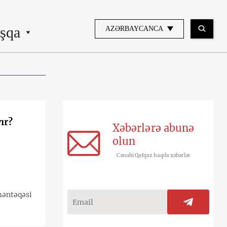
şqa
AZƏRBAYCANCA
ır?
Xəbərlərə abunə
olun
Cənubi Qafqaz haqda xəbərlər
məntəqəsi