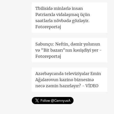
Tbilisidə minlərlə insan
Patriarxla vidalaşmaq üçün
saatlarla növbədə gözləyir.
Fotoreportaj
Sabunçu: Neftin, dəmir yolunun
və "Bit bazarı"nın kəsişdiyi yer -
Fotoreportaj
Azərbaycanda televiziyalar Emin
Ağalarovun kazino biznesinə
necə zəmin hazırlayır? - VİDEO