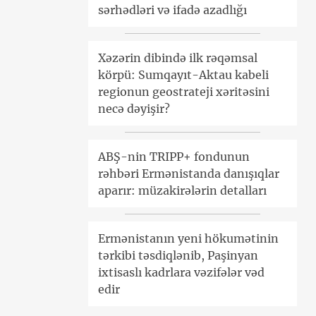
sərhədləri və ifadə azadlığı
Xəzərin dibində ilk rəqəmsal
körpü: Sumqayıt-Aktau kabeli
regionun geostrateji xəritəsini
necə dəyişir?
ABŞ-nin TRIPP+ fondunun
rəhbəri Ermənistanda danışıqlar
aparır: müzakirələrin detalları
Ermənistanın yeni hökumətinin
tərkibi təsdiqlənib, Paşinyan
ixtisaslı kadrlara vəzifələr vəd
edir