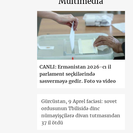
Multimedia
CANLI: Ermənistan 2026-cı il
parlament seçkilərində
səsverməyə gedir. Foto və video
Gürcüstan, 9 Aprel faciəsi: sovet
ordusunun Tbilisidə dinc
nümayişçilərə divan tutmasından
37 il ötdü