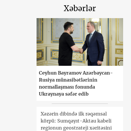
Xəbərlər
Ceyhun Bayramov Azərbaycan-
Rusiya münasibətlərinin
normallaşması fonunda
Ukraynaya səfər edib
Xəzərin dibində ilk rəqəmsal
körpü: Sumqayıt-Aktau kabeli
regionun geostrateji xəritəsini