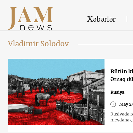
Xəbərlər
Vladimir Solodov
Bütün ki
Ərzaq dü
Rusiya
May 25
Rusiyada r
meydana ç