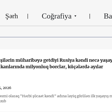
Coğrafiya
Ba
Şərh
şilərin müharibəyə getdiyi Rusiya kəndi necə yaşay
kanlarında milyonluq borclar, küçələrdə ayılar
, 2026
əsmi olaraq "Hərbi şücaət kəndi" adına layiq görülən ilk yaşayış 
ıxıb