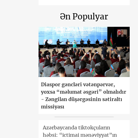
Ən Populyar
Diaspor gəncləri vətənpərvər,
yoxsa “məlumat əsgəri” olmalıdır
- Zəngilan düşərgəsinin sətiraltı
missiyası
Azərbaycanda tiktokçuların
həbsi: “ictimai mənəviyyat”ın