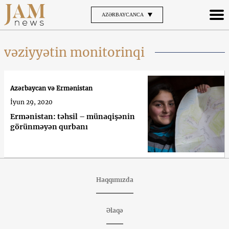
AZƏRBAYCANCA
vəziyyətin monitorinqi
Azərbaycan və Ermənistan
İyun 29, 2020
Ermənistan: təhsil – münaqişənin
görünməyən qurbanı
Haqqımızda
Əlaqə