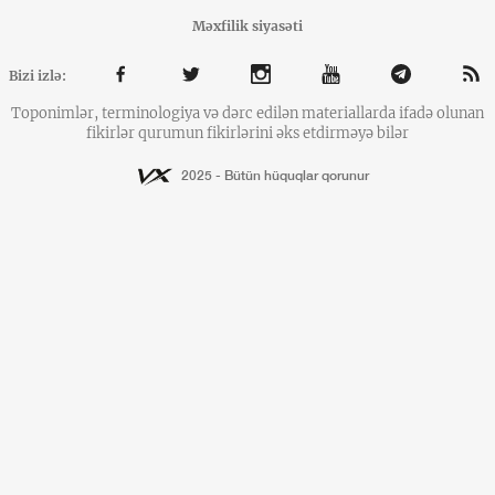
Məxfilik siyasəti
Bizi izlə:
Toponimlər, terminologiya və dərc edilən materiallarda ifadə olunan
fikirlər qurumun fikirlərini əks etdirməyə bilər
2025 - Bütün hüquqlar qorunur