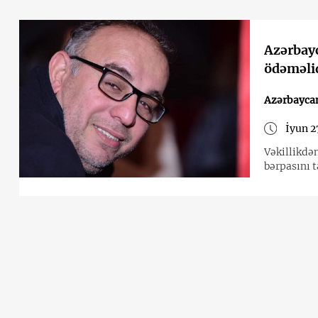
Azərbayc
ödəməli
Azərbayca
İyun 2
Vəkillikdə
bərpasını t