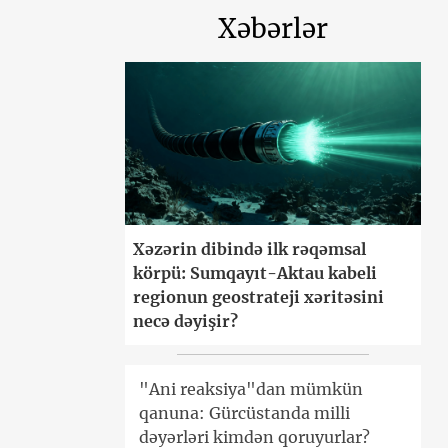
Xəbərlər
Xəzərin dibində ilk rəqəmsal
körpü: Sumqayıt-Aktau kabeli
regionun geostrateji xəritəsini
necə dəyişir?
"Ani reaksiya"dan mümkün
qanuna: Gürcüstanda milli
dəyərləri kimdən qoruyurlar?