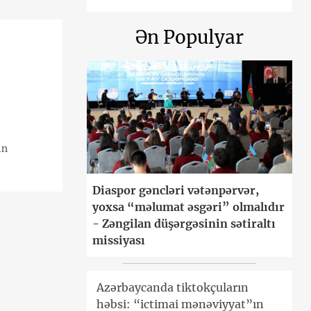
Ən Populyar
ın
Diaspor gəncləri vətənpərvər,
yoxsa “məlumat əsgəri” olmalıdır
- Zəngilan düşərgəsinin sətiraltı
missiyası
Azərbaycanda tiktokçuların
həbsi: “ictimai mənəviyyat”ın