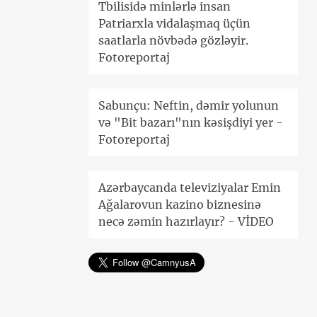
Tbilisidə minlərlə insan
Patriarxla vidalaşmaq üçün
saatlarla növbədə gözləyir.
Fotoreportaj
Sabunçu: Neftin, dəmir yolunun
və "Bit bazarı"nın kəsişdiyi yer -
Fotoreportaj
Azərbaycanda televiziyalar Emin
Ağalarovun kazino biznesinə
necə zəmin hazırlayır? - VİDEO