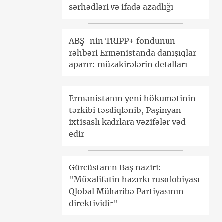
sərhədləri və ifadə azadlığı
ABŞ-nin TRIPP+ fondunun
rəhbəri Ermənistanda danışıqlar
aparır: müzakirələrin detalları
Ermənistanın yeni hökumətinin
tərkibi təsdiqlənib, Paşinyan
ixtisaslı kadrlara vəzifələr vəd
edir
Gürcüstanın Baş naziri:
"Müxalifətin hazırkı rusofobiyası
Qlobal Müharibə Partiyasının
direktividir"