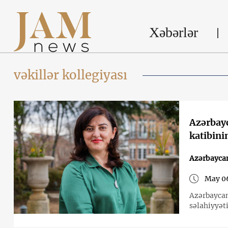
Xəbərlər
vəkillər kollegiyası
Azərbayc
katibini
Azərbayca
May 06
Azərbaycan
səlahiyyəti