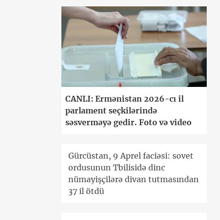
CANLI: Ermənistan 2026-cı il
parlament seçkilərində
səsverməyə gedir. Foto və video
Gürcüstan, 9 Aprel faciəsi: sovet
ordusunun Tbilisidə dinc
nümayişçilərə divan tutmasından
37 il ötdü