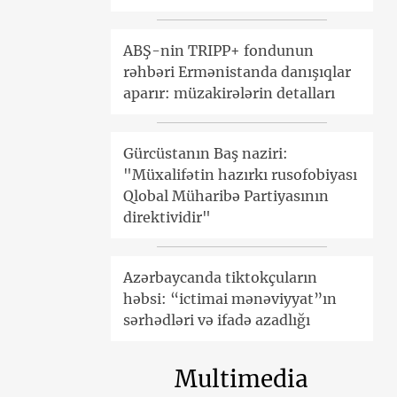
ABŞ-nin TRIPP+ fondunun
rəhbəri Ermənistanda danışıqlar
aparır: müzakirələrin detalları
Gürcüstanın Baş naziri:
"Müxalifətin hazırkı rusofobiyası
Qlobal Müharibə Partiyasının
direktividir"
Azərbaycanda tiktokçuların
həbsi: “ictimai mənəviyyat”ın
sərhədləri və ifadə azadlığı
Multimedia