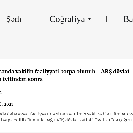
Coğrafiya
Ba
Şərh
anda vəkilin fəaliyyəti bərpa olunub - ABŞ dövlət
n tvitindən sonra
n
, 2021
da daha əvvəl fəaliyyətinə xitam verilmiş vəkil Şəhla Hümbətov
 bərpa edilib. Bununla bağlı ABŞ dövlət katibi “Twitter”də çağırı