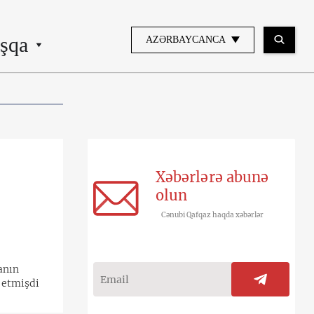
şqa
AZƏRBAYCANCA
Xəbərlərə abunə
olun
Cənubi Qafqaz haqda xəbərlər
anın
ş etmişdi