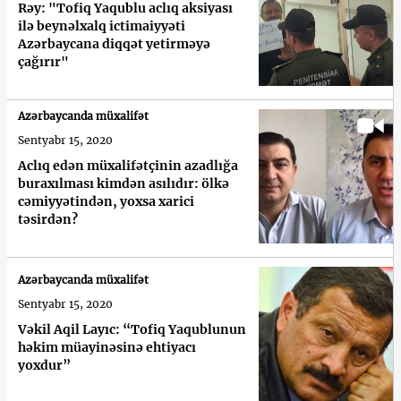
Rəy: "Tofiq Yaqublu aclıq aksiyası
ilə beynəlxalq ictimaiyyəti
Azərbaycana diqqət yetirməyə
çağırır"
Azərbaycanda müxalifət
Sentyabr 15, 2020
Aclıq edən müxalifətçinin azadlığa
buraxılması kimdən asılıdır: ölkə
cəmiyyətindən, yoxsa xarici
təsirdən?
Azərbaycanda müxalifət
Sentyabr 15, 2020
Vəkil Aqil Layıc: “Tofiq Yaqublunun
həkim müayinəsinə ehtiyacı
yoxdur”