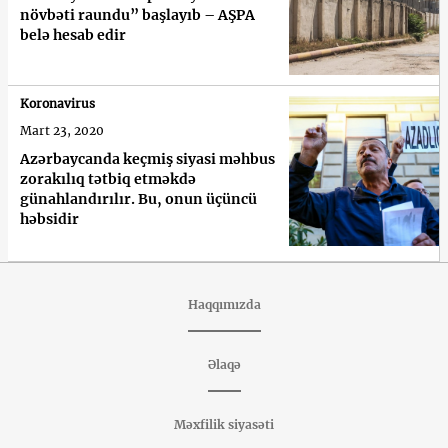
növbəti raundu” başlayıb – AŞPA
belə hesab edir
Koronavirus
Mart 23, 2020
Azərbaycanda keçmiş siyasi məhbus
zorakılıq tətbiq etməkdə
günahlandırılır. Bu, onun üçüncü
həbsidir
Haqqımızda
Əlaqə
Məxfilik siyasəti