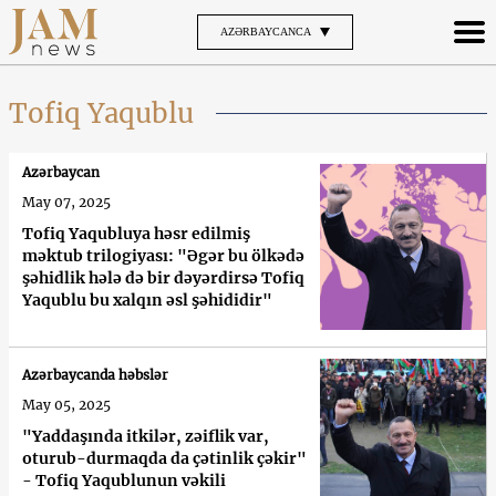
AZƏRBAYCANCA
Tofiq Yaqublu
Azərbaycan
May 07, 2025
Tofiq Yaqubluya həsr edilmiş
məktub trilogiyası: "Əgər bu ölkədə
şəhidlik hələ də bir dəyərdirsə Tofiq
Yaqublu bu xalqın əsl şəhididir"
Azərbaycanda həbslər
May 05, 2025
"Yaddaşında itkilər, zəiflik var,
oturub-durmaqda da çətinlik çəkir"
- Tofiq Yaqublunun vəkili