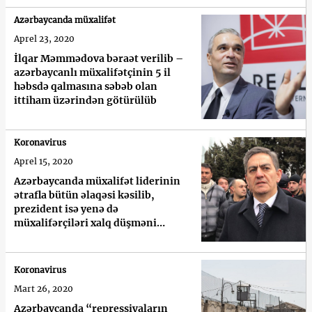
Azərbaycanda müxalifət
Aprel 23, 2020
İlqar Məmmədova bəraət verilib –
azərbaycanlı müxalifətçinin 5 il
həbsdə qalmasına səbəb olan
ittiham üzərindən götürülüb
Koronavirus
Aprel 15, 2020
Azərbaycanda müxalifət liderinin
ətrafla bütün əlaqəsi kəsilib,
prezident isə yenə də
müxalifərçiləri xalq düşməni
adlandırıb
Koronavirus
Mart 26, 2020
Azərbaycanda “repressiyaların