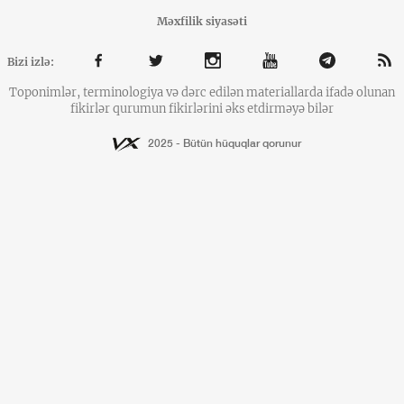
Məxfilik siyasəti
Bizi izlə:
Toponimlər, terminologiya və dərc edilən materiallarda ifadə olunan
fikirlər qurumun fikirlərini əks etdirməyə bilər
2025 - Bütün hüquqlar qorunur