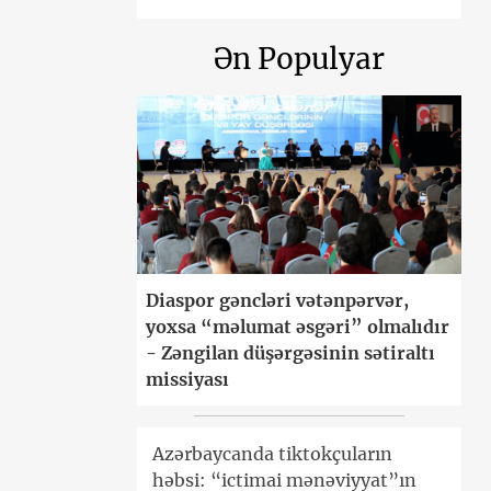
Ən Populyar
Diaspor gəncləri vətənpərvər,
yoxsa “məlumat əsgəri” olmalıdır
- Zəngilan düşərgəsinin sətiraltı
missiyası
Azərbaycanda tiktokçuların
həbsi: “ictimai mənəviyyat”ın