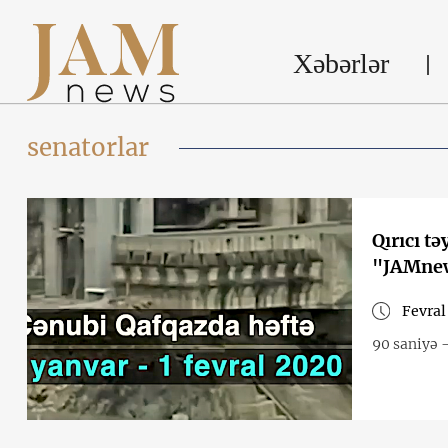
Xəbərlər
senatorlar
Qırıcı t
"JAMnew
Fevral
90 saniyə 