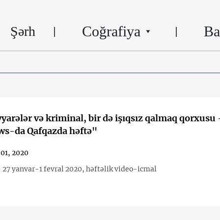
Coğrafiya
Ba
Şərh
əyyarələr və kriminal, bir də işıqsız qalmaq qorxusu 
s-da Qafqazda həftə"
 01, 2020
- 27 yanvar-1 fevral 2020, həftəlik video-icmal