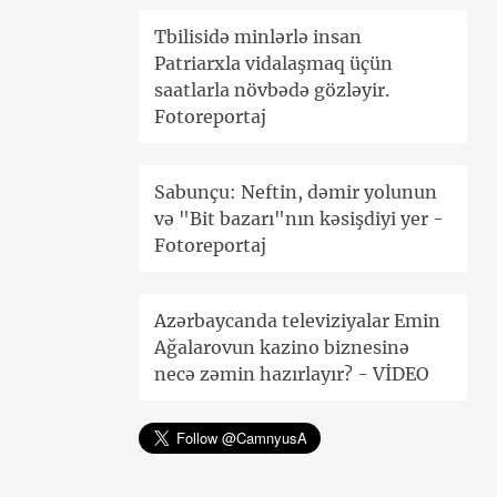
Tbilisidə minlərlə insan
Patriarxla vidalaşmaq üçün
saatlarla növbədə gözləyir.
Fotoreportaj
Sabunçu: Neftin, dəmir yolunun
və "Bit bazarı"nın kəsişdiyi yer -
Fotoreportaj
Azərbaycanda televiziyalar Emin
Ağalarovun kazino biznesinə
necə zəmin hazırlayır? - VİDEO