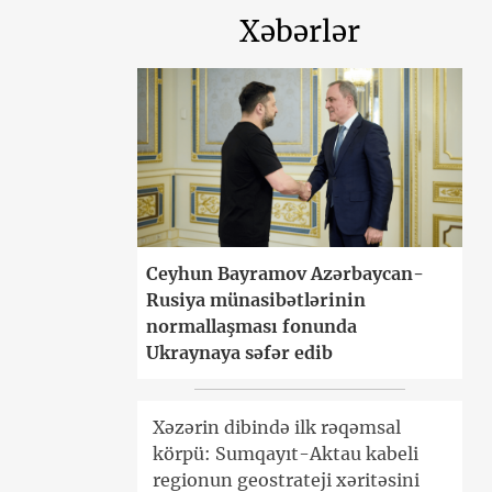
Xəbərlər
Ceyhun Bayramov Azərbaycan-
Rusiya münasibətlərinin
normallaşması fonunda
Ukraynaya səfər edib
Xəzərin dibində ilk rəqəmsal
körpü: Sumqayıt-Aktau kabeli
regionun geostrateji xəritəsini