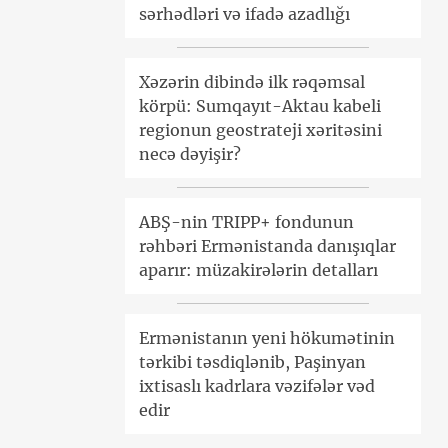
sərhədləri və ifadə azadlığı
Xəzərin dibində ilk rəqəmsal
körpü: Sumqayıt-Aktau kabeli
regionun geostrateji xəritəsini
necə dəyişir?
ABŞ-nin TRIPP+ fondunun
rəhbəri Ermənistanda danışıqlar
aparır: müzakirələrin detalları
Ermənistanın yeni hökumətinin
tərkibi təsdiqlənib, Paşinyan
ixtisaslı kadrlara vəzifələr vəd
edir