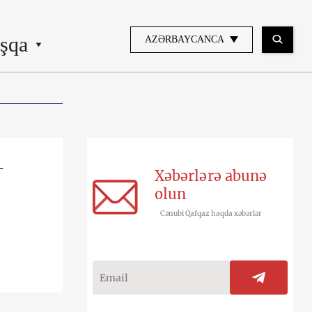
şqa
AZƏRBAYCANCA
-
Xəbərlərə abunə
olun
Cənubi Qafqaz haqda xəbərlər