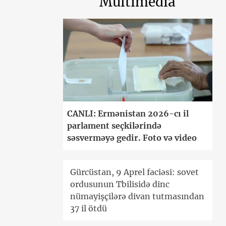
Multimedia
CANLI: Ermənistan 2026-cı il
parlament seçkilərində
səsverməyə gedir. Foto və video
Gürcüstan, 9 Aprel faciəsi: sovet
ordusunun Tbilisidə dinc
nümayişçilərə divan tutmasından
37 il ötdü