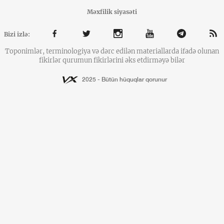
Məxfilik siyasəti
Bizi izlə:
Toponimlər, terminologiya və dərc edilən materiallarda ifadə olunan
fikirlər qurumun fikirlərini əks etdirməyə bilər
2025 - Bütün hüquqlar qorunur