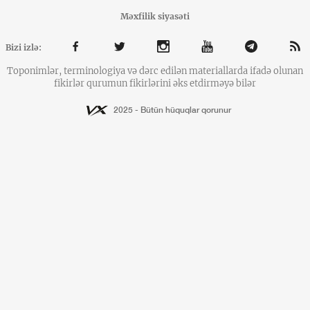
Məxfilik siyasəti
Bizi izlə:
Toponimlər, terminologiya və dərc edilən materiallarda ifadə olunan
fikirlər qurumun fikirlərini əks etdirməyə bilər
2025 - Bütün hüquqlar qorunur