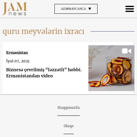
AZƏRBAYCANCA
quru meyvələrin ixracı
Ermənistan
İyul 07, 2021
Biznesə çevrilmiş “ləzzətli” hobbi.
Ermənistandan video
Haqqımızda
Əlaqə