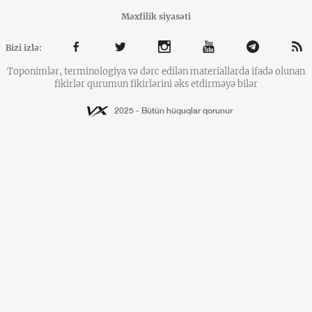
Məxfilik siyasəti
Bizi izlə:
Toponimlər, terminologiya və dərc edilən materiallarda ifadə olunan
fikirlər qurumun fikirlərini əks etdirməyə bilər
2025 - Bütün hüquqlar qorunur