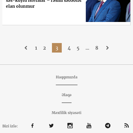
səs-küylü istefalar – rəsmi səbəblər
elan olunmur
1
2
3
4
5
…
8
Haqqımızda
Əlaqə
Məxfilik siyasəti
Bizi izlə: