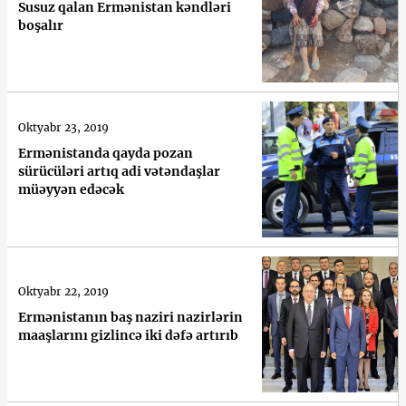
Susuz qalan Ermənistan kəndləri
boşalır
Oktyabr 23, 2019
Ermənistanda qayda pozan
sürücüləri artıq adi vətəndaşlar
müəyyən edəcək
Oktyabr 22, 2019
Ermənistanın baş naziri nazirlərin
maaşlarını gizlincə iki dəfə artırıb