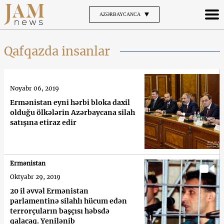
AZƏRBAYCANCA
Qafqazda insanlar
Noyabr 06, 2019
Ermənistan eyni hərbi bloka daxil
olduğu ölkələrin Azərbaycana silah
satışına etiraz edir
Ermənistan
Oktyabr 29, 2019
20 il əvvəl Ermənistan
parlamentinə silahlı hücum edən
terrorçuların başçısı həbsdə
qalacaq. Yenilənib