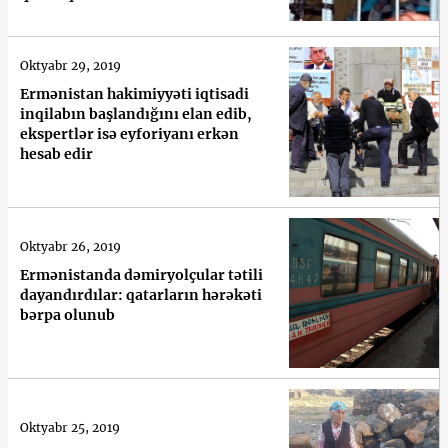
Oktyabr 29, 2019
Ermənistan hakimiyyəti iqtisadi
inqilabın başlandığını elan edib,
ekspertlər isə eyforiyanı erkən
hesab edir
Oktyabr 26, 2019
Ermənistanda dəmiryolçular tətili
dayandırdılar: qatarların hərəkəti
bərpa olunub
Oktyabr 25, 2019