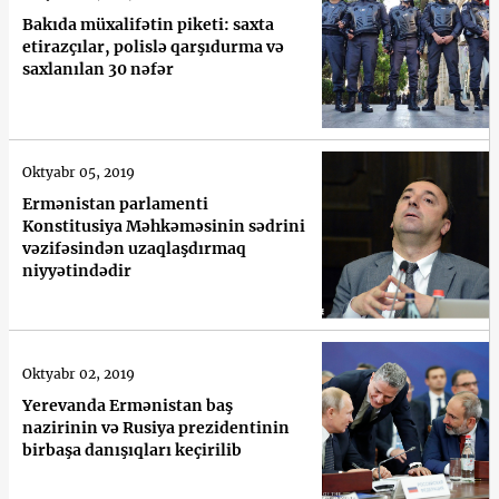
Bakıda müxalifətin piketi: saxta
etirazçılar, polislə qarşıdurma və
saxlanılan 30 nəfər
Oktyabr 05, 2019
Ermənistan parlamenti
Konstitusiya Məhkəməsinin sədrini
vəzifəsindən uzaqlaşdırmaq
niyyətindədir
Oktyabr 02, 2019
Yerevanda Ermənistan baş
nazirinin və Rusiya prezidentinin
birbaşa danışıqları keçirilib