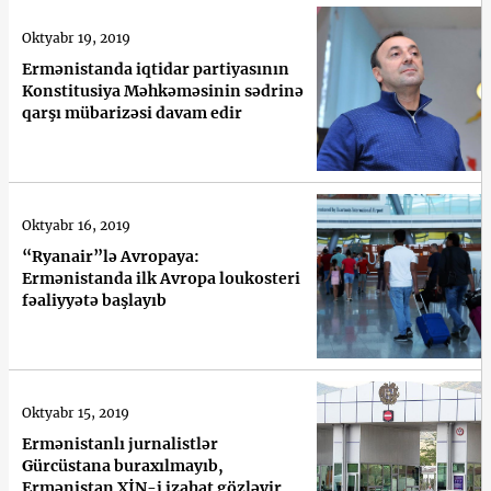
Oktyabr 19, 2019
Ermənistanda iqtidar partiyasının
Konstitusiya Məhkəməsinin sədrinə
qarşı mübarizəsi davam edir
Oktyabr 16, 2019
“Ryanair”lə Avropaya:
Ermənistanda ilk Avropa loukosteri
fəaliyyətə başlayıb
Oktyabr 15, 2019
Ermənistanlı jurnalistlər
Gürcüstana buraxılmayıb,
Ermənistan XİN-i izahat gözləyir