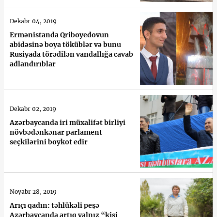
Dekabr 04, 2019
Ermənistanda Qriboyedovun
abidəsinə boya töküblər və bunu
Rusiyada törədilən vandallığa cavab
adlandırıblar
Dekabr 02, 2019
Azərbaycanda iri müxalifət birliyi
növbədənkənar parlament
seçkilərini boykot edir
Noyabr 28, 2019
Arıçı qadın: təhlükəli peşə
Azərbaycanda artıq yalnız “kişi