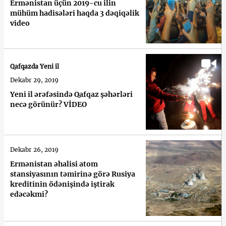
Ermənistan üçün 2019-cu ilin
mühüm hadisələri haqda 3 dəqiqəlik
video
Qafqazda Yeni il
Dekabr 29, 2019
Yeni il ərəfəsində Qafqaz şəhərləri
necə görünür? VİDEO
Dekabr 26, 2019
Ermənistan əhalisi atom
stansiyasının təmirinə görə Rusiya
kreditinin ödənişində iştirak
edəcəkmi?