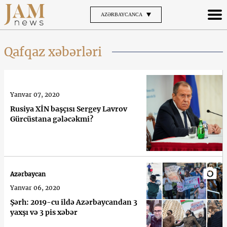
AZƏRBAYCANCA
Qafqaz xəbərləri
Yanvar 07, 2020
Rusiya XİN başçısı Sergey Lavrov
Gürcüstana gələcəkmi?
Azərbaycan
Yanvar 06, 2020
Şərh: 2019-cu ildə Azərbaycandan 3
yaxşı və 3 pis xəbər