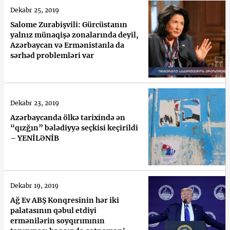
Dekabr 25, 2019
Salome Zurabişvili: Gürcüstanın
yalnız münaqişə zonalarında deyil,
Azərbaycan və Ermənistanla da
sərhəd problemləri var
Dekabr 23, 2019
Azərbaycanda ölkə tarixində ən
“qızğın” bələdiyyə seçkisi keçirildi
– YENİLƏNİB
Dekabr 19, 2019
Ağ Ev ABŞ Konqresinin hər iki
palatasının qəbul etdiyi
ermənilərin soyqırımının