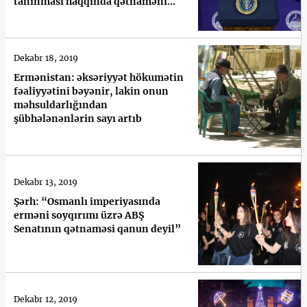
tanınması haqqında qətnaməni
dəstəkləmədi
Dekabr 18, 2019
Ermənistan: əksəriyyət hökumətin
fəaliyyətini bəyənir, lakin onun
məhsuldarlığından
şübhələnənlərin sayı artıb
Dekabr 13, 2019
Şərh: “Osmanlı imperiyasında
erməni soyqırımı üzrə ABŞ
Senatının qətnaməsi qanun deyil”
Dekabr 12, 2019