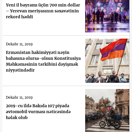
Yeni il bayramı üçün 700 min dollar
– Yerevan meriyasının səxavətinin
rekord həddi
Dekabr 11, 2019
Ermənistan hakimiyyəti nəyin
bahasına olursa-olsun Konstitusiya
Məhkəməsinin tərkibini dəyişmək
niyyətindədir
Dekabr 11, 2019
2019-cu ildə Bakıda 107 piyada
avtomobil vurması nəticəsində
həlak olub