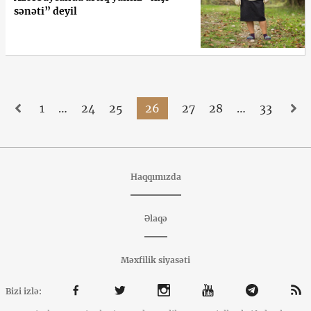
sənəti” deyil
1
…
24
25
26
27
28
…
33
Haqqımızda
Əlaqə
Məxfilik siyasəti
Bizi izlə: