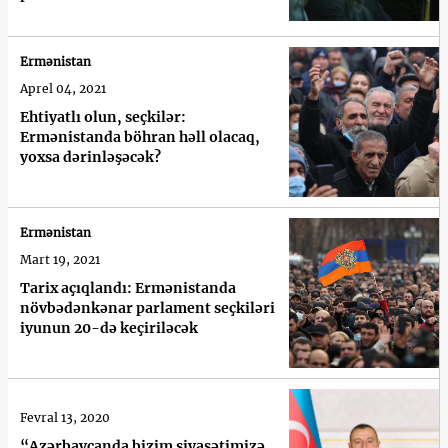
Ermənistan
Aprel 04, 2021
Ehtiyatlı olun, seçkilər:
Ermənistanda böhran həll olacaq,
yoxsa dərinləşəcək?
Ermənistan
Mart 19, 2021
Tarix açıqlandı: Ermənistanda
növbədənkənar parlament seçkiləri
iyunun 20-də keçiriləcək
Fevral 13, 2020
“Azərbaycanda bizim siyasətimizə