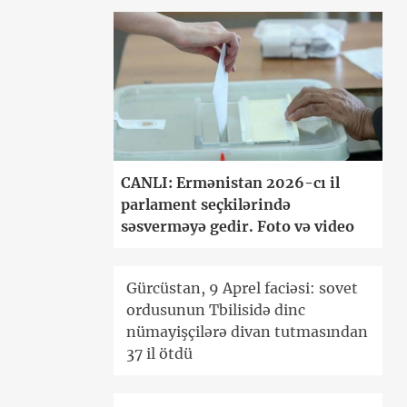
CANLI: Ermənistan 2026-cı il
parlament seçkilərində
səsverməyə gedir. Foto və video
Gürcüstan, 9 Aprel faciəsi: sovet
ordusunun Tbilisidə dinc
nümayişçilərə divan tutmasından
37 il ötdü