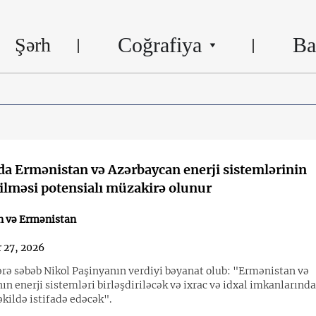
Coğrafiya
Ba
Şərh
a Ermənistan və Azərbaycan enerji sistemlərinin
rilməsi potensialı müzakirə olunur
n və Ermənistan
 27, 2026
rə səbəb Nikol Paşinyanın verdiyi bəyanat olub: "Ermənistan və
n enerji sistemləri birləşdiriləcək və ixrac və idxal imkanlarınd
şəkildə istifadə edəcək".