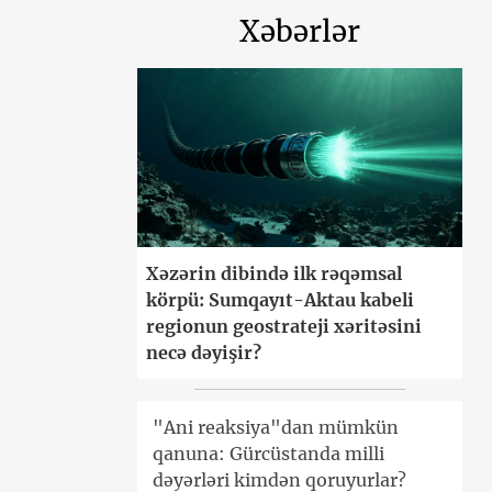
Xəbərlər
Xəzərin dibində ilk rəqəmsal
körpü: Sumqayıt-Aktau kabeli
regionun geostrateji xəritəsini
necə dəyişir?
"Ani reaksiya"dan mümkün
qanuna: Gürcüstanda milli
dəyərləri kimdən qoruyurlar?