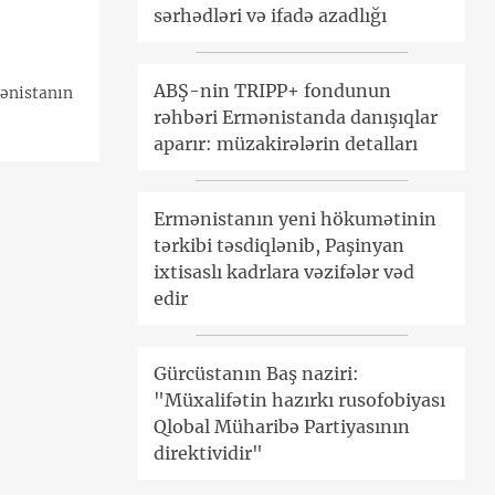
sərhədləri və ifadə azadlığı
ABŞ-nin TRIPP+ fondunun
ənistanın
rəhbəri Ermənistanda danışıqlar
aparır: müzakirələrin detalları
Ermənistanın yeni hökumətinin
tərkibi təsdiqlənib, Paşinyan
ixtisaslı kadrlara vəzifələr vəd
edir
Gürcüstanın Baş naziri:
"Müxalifətin hazırkı rusofobiyası
Qlobal Müharibə Partiyasının
direktividir"