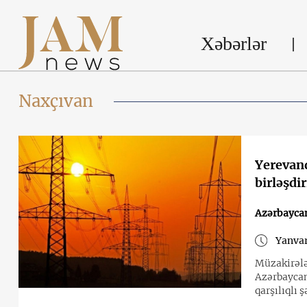
Xəbərlər
Naxçıvan
Yerevand
birləşdi
Azərbayca
Yanvar
Müzakirələ
Azərbaycanı
qarşılıqlı 