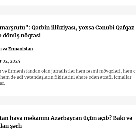
arşrutu": Qərbin illüziyası, yoxsa Cənubi Qafqaz
ə dönüş nöqtəsi
n və Ermənistan
 02, 2025
 və Ermənistandan olan jurnalistlər həm rəsmi mövqeləri, həm e
həm də adi vətəndaşların fikirlərini əhatə edən ətraflı icmallar
ar.
an hava məkanını Azərbaycan üçün açıb? Bakı və
dan şərh