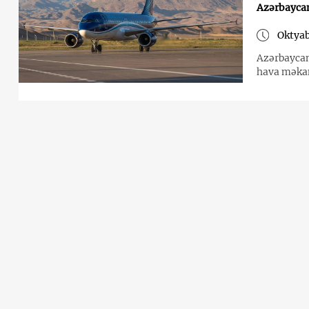
Azərbayca
Oktyab
Azərbaycan
hava məka