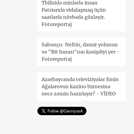
Tbilisidə minlərlə insan
Patriarxla vidalaşmaq üçün
saatlarla növbədə gözləyir.
Fotoreportaj
Sabunçu: Neftin, dəmir yolunun
və "Bit bazarı"nın kəsişdiyi yer -
Fotoreportaj
Azərbaycanda televiziyalar Emin
Ağalarovun kazino biznesinə
necə zəmin hazırlayır? - VİDEO