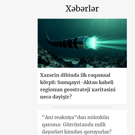
Xəbərlər
Xəzərin dibində ilk rəqəmsal
körpü: Sumqayıt-Aktau kabeli
regionun geostrateji xəritəsini
necə dəyişir?
"Ani reaksiya"dan mümkün
qanuna: Gürcüstanda milli
dəyərləri kimdən qoruyurlar?