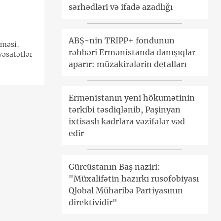
sərhədləri və ifadə azadlığı
ABŞ-nin TRIPP+ fondunun
lməsi,
rəhbəri Ermənistanda danışıqlar
vəsatətlər
aparır: müzakirələrin detalları
Ermənistanın yeni hökumətinin
tərkibi təsdiqlənib, Paşinyan
ixtisaslı kadrlara vəzifələr vəd
edir
Gürcüstanın Baş naziri:
"Müxalifətin hazırkı rusofobiyası
Qlobal Müharibə Partiyasının
direktividir"