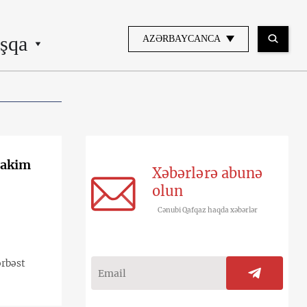
şqa
AZƏRBAYCANCA
hakim
Xəbərlərə abunə
olun
Cənubi Qafqaz haqda xəbərlər
ərbəst