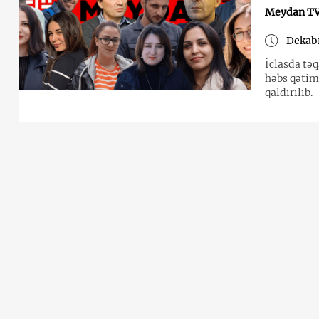
Meydan TV 
Dekabr
İclasda tə
həbs qətimk
qaldırılıb.