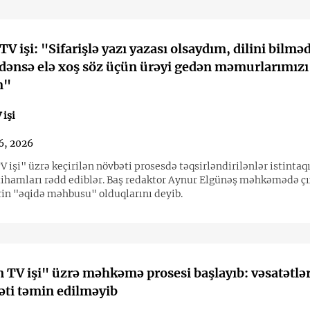
V işi: "Sifarişlə yazı yazası olsaydım, dilini bilmə
rdənsə elə xoş söz üçün ürəyi gedən məmurlarımızı
m"
işi
6, 2026
işi" üzrə keçirilən növbəti prosesdə təqsirləndirilənlər istintaqı
tihamları rədd ediblər. Baş redaktor Aynur Elgünəş məhkəmədə çı
ərin "əqidə məhbusu" olduqlarını deyib.
TV işi" üzrə məhkəmə prosesi başlayıb: vəsatətlə
əti təmin edilməyib