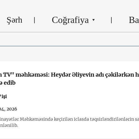
Coğrafiya
Ba
Şərh
 TV" məhkəməsi: Heydər Əliyevin adı çəkilərkən 
ə edib
işi
04, 2026
Cinayətlər Məhkəməsində keçirilən iclasda təqsirləndirilənlərin s
inlənilib.