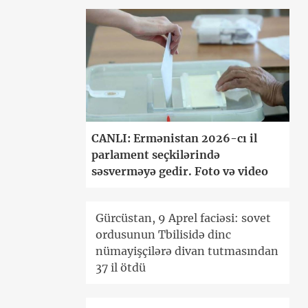
CANLI: Ermənistan 2026-cı il
parlament seçkilərində
səsverməyə gedir. Foto və video
Gürcüstan, 9 Aprel faciəsi: sovet
ordusunun Tbilisidə dinc
nümayişçilərə divan tutmasından
37 il ötdü