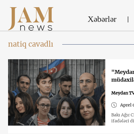
Xəbərlər
natiq cavadlı
"Meydan
müdaxil
Meydan TV 
Aprel 
Bakı Ağır 
ifadələri d