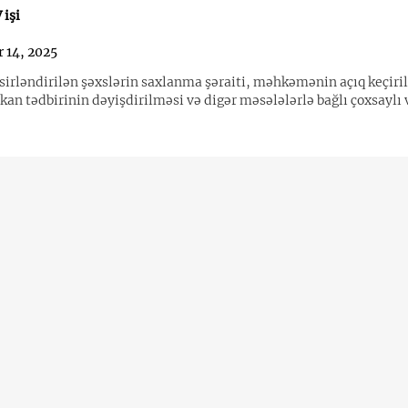
işi
 14, 2025
qsirləndirilən şəxslərin saxlanma şəraiti, məhkəmənin açıq keçiri
an tədbirinin dəyişdirilməsi və digər məsələlərlə bağlı çoxsaylı 