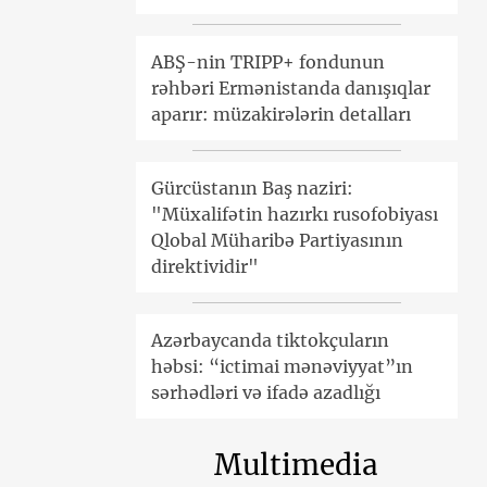
ABŞ-nin TRIPP+ fondunun
rəhbəri Ermənistanda danışıqlar
aparır: müzakirələrin detalları
Gürcüstanın Baş naziri:
"Müxalifətin hazırkı rusofobiyası
Qlobal Müharibə Partiyasının
direktividir"
Azərbaycanda tiktokçuların
həbsi: “ictimai mənəviyyat”ın
sərhədləri və ifadə azadlığı
Multimedia