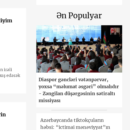
Ən Populyar
diyim
n irəli
xış edərək
Diaspor gəncləri vətənpərvər,
yoxsa “məlumat əsgəri” olmalıdır
- Zəngilan düşərgəsinin sətiraltı
missiyası
rin
Azərbaycanda tiktokçuların
həbsi: “ictimai mənəviyyat”ın