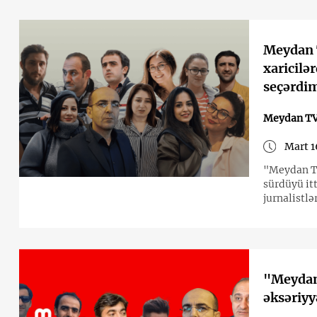
Meydan T
xaricilə
seçərdi
Meydan TV 
Mart 1
"Meydan TV 
sürdüyü it
jurnalistl
"Meydan 
əksəriyy