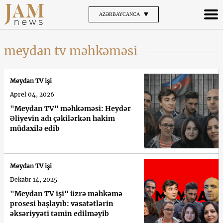
AZƏRBAYCANCA
meydan tv məhkəməsi
Meydan TV işi
Aprel 04, 2026
"Meydan TV" məhkəməsi: Heydər
Əliyevin adı çəkilərkən hakim
müdaxilə edib
Meydan TV işi
Dekabr 14, 2025
"Meydan TV işi" üzrə məhkəmə
prosesi başlayıb: vəsatətlərin
əksəriyyəti təmin edilməyib