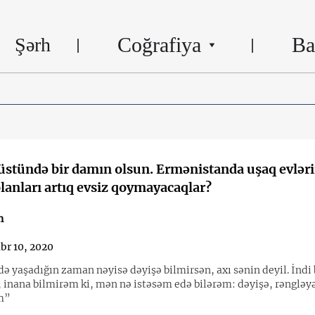
Coğrafiya
Ba
Şərh
üstündə bir damın olsun. Ermənistanda uşaq evlər
anları artıq evsiz qoymayacaqlar?
n
br 10, 2020
ə yaşadığın zaman nəyisə dəyişə bilmirsən, axı sənin deyil. İndi
, inana bilmirəm ki, mən nə istəsəm edə bilərəm: dəyişə, rəngləy
m”