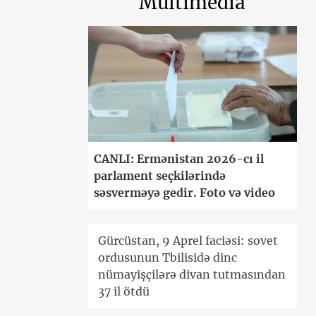
Multimedia
CANLI: Ermənistan 2026-cı il
parlament seçkilərində
səsverməyə gedir. Foto və video
Gürcüstan, 9 Aprel faciəsi: sovet
ordusunun Tbilisidə dinc
nümayişçilərə divan tutmasından
37 il ötdü