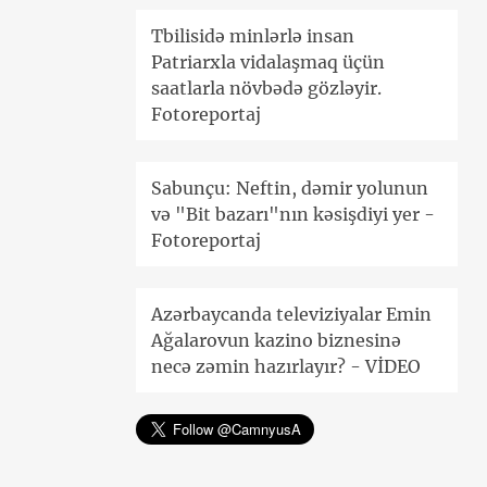
Tbilisidə minlərlə insan
Patriarxla vidalaşmaq üçün
saatlarla növbədə gözləyir.
Fotoreportaj
Sabunçu: Neftin, dəmir yolunun
və "Bit bazarı"nın kəsişdiyi yer -
Fotoreportaj
Azərbaycanda televiziyalar Emin
Ağalarovun kazino biznesinə
necə zəmin hazırlayır? - VİDEO