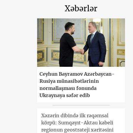
Xəbərlər
Ceyhun Bayramov Azərbaycan-
Rusiya münasibətlərinin
normallaşması fonunda
Ukraynaya səfər edib
Xəzərin dibində ilk rəqəmsal
körpü: Sumqayıt-Aktau kabeli
regionun geostrateji xəritəsini