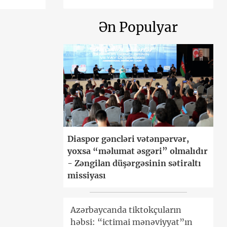
Ən Populyar
Diaspor gəncləri vətənpərvər,
yoxsa “məlumat əsgəri” olmalıdır
- Zəngilan düşərgəsinin sətiraltı
missiyası
Azərbaycanda tiktokçuların
həbsi: “ictimai mənəviyyat”ın