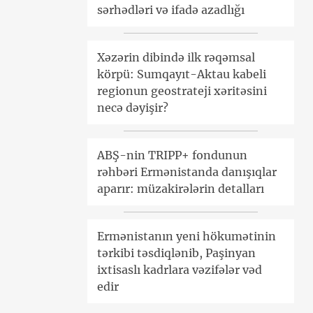
sərhədləri və ifadə azadlığı
Xəzərin dibində ilk rəqəmsal
körpü: Sumqayıt-Aktau kabeli
regionun geostrateji xəritəsini
necə dəyişir?
ABŞ-nin TRIPP+ fondunun
rəhbəri Ermənistanda danışıqlar
aparır: müzakirələrin detalları
Ermənistanın yeni hökumətinin
tərkibi təsdiqlənib, Paşinyan
ixtisaslı kadrlara vəzifələr vəd
edir