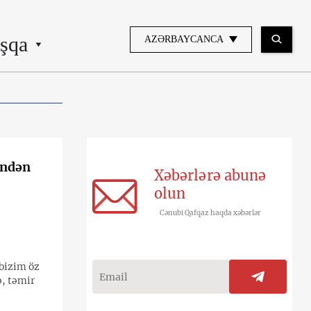
şqa
AZƏRBAYCANCA
indən
Xəbərlərə abunə
olun
Cənubi Qafqaz haqda xəbərlər
 bizim öz
ə, təmir