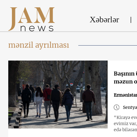
Xəbərlər
mənzil ayrılması
Başının 
məzun ol
Ermənista
Sentya
“Kirayə evd
evimiz var
edə bilərə