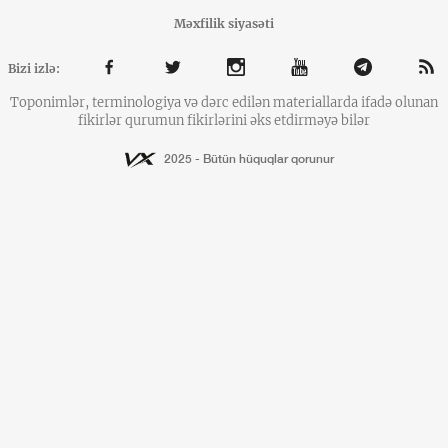
Məxfilik siyasəti
Bizi izlə:
Toponimlər, terminologiya və dərc edilən materiallarda ifadə olunan
fikirlər qurumun fikirlərini əks etdirməyə bilər
2025 - Bütün hüquqlar qorunur