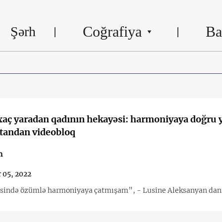
Coğrafiya
Ba
Şərh
aç yaradan qadının hekayəsi: harmoniyaya doğru y
tandan videobloq
n
 05, 2022
əsində özümlə harmoniyaya çatmışam”, - Lusine Aleksanyan danı