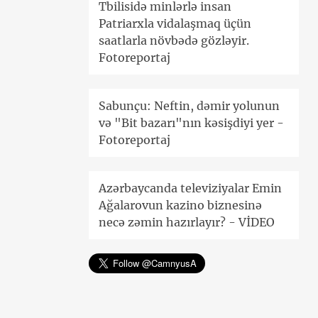
Tbilisidə minlərlə insan
Patriarxla vidalaşmaq üçün
saatlarla növbədə gözləyir.
Fotoreportaj
Sabunçu: Neftin, dəmir yolunun
və "Bit bazarı"nın kəsişdiyi yer -
Fotoreportaj
Azərbaycanda televiziyalar Emin
Ağalarovun kazino biznesinə
necə zəmin hazırlayır? - VİDEO