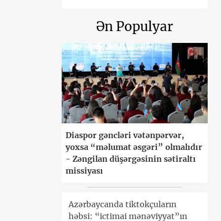
Ən Populyar
Diaspor gəncləri vətənpərvər,
yoxsa “məlumat əsgəri” olmalıdır
- Zəngilan düşərgəsinin sətiraltı
missiyası
Azərbaycanda tiktokçuların
həbsi: “ictimai mənəviyyat”ın