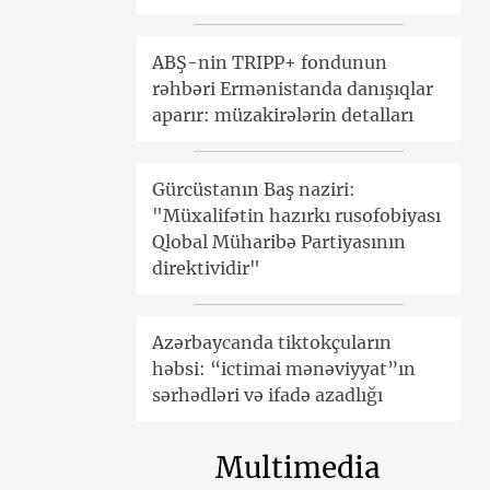
ABŞ-nin TRIPP+ fondunun
rəhbəri Ermənistanda danışıqlar
aparır: müzakirələrin detalları
Gürcüstanın Baş naziri:
"Müxalifətin hazırkı rusofobiyası
Qlobal Müharibə Partiyasının
direktividir"
Azərbaycanda tiktokçuların
həbsi: “ictimai mənəviyyat”ın
sərhədləri və ifadə azadlığı
Multimedia