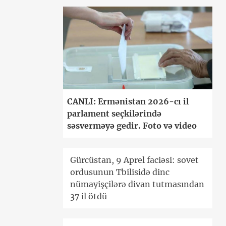
CANLI: Ermənistan 2026-cı il
parlament seçkilərində
səsverməyə gedir. Foto və video
Gürcüstan, 9 Aprel faciəsi: sovet
ordusunun Tbilisidə dinc
nümayişçilərə divan tutmasından
37 il ötdü