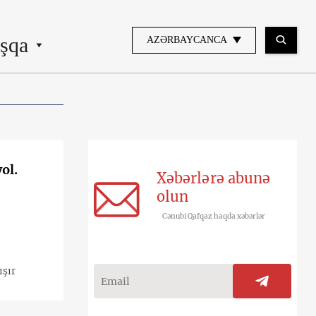
şqa
AZƏRBAYCANCA
ol.
Xəbərlərə abunə
olun
Cənubi Qafqaz haqda xəbərlər
şır