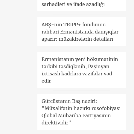
sərhədləri və ifadə azadlığı
ABŞ-nin TRIPP+ fondunun
rəhbəri Ermənistanda danışıqlar
aparır: müzakirələrin detalları
Ermənistanın yeni hökumətinin
tərkibi təsdiqlənib, Paşinyan
ixtisaslı kadrlara vəzifələr vəd
edir
Gürcüstanın Baş naziri:
"Müxalifətin hazırkı rusofobiyası
Qlobal Müharibə Partiyasının
direktividir"