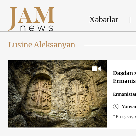
Xəbərlər
Lusine Aleksanyan
Daşdan x
Ermənis
Ermənista
Yanvar
“Bu iş say