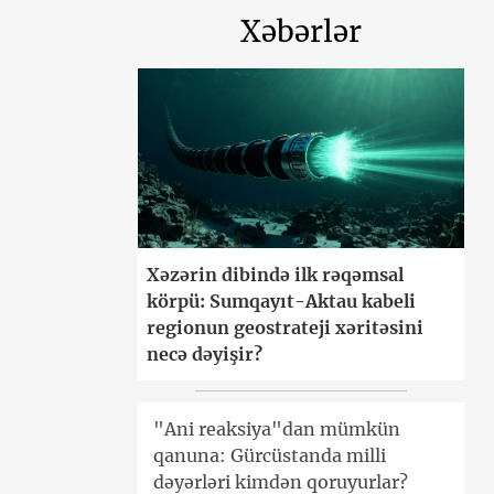
Xəbərlər
Xəzərin dibində ilk rəqəmsal
körpü: Sumqayıt-Aktau kabeli
regionun geostrateji xəritəsini
necə dəyişir?
"Ani reaksiya"dan mümkün
qanuna: Gürcüstanda milli
dəyərləri kimdən qoruyurlar?