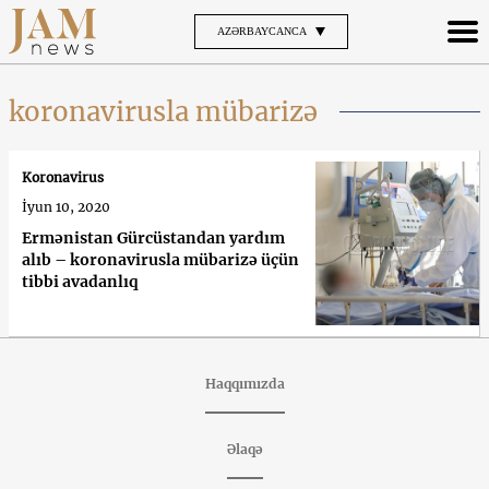
AZƏRBAYCANCA
koronavirusla mübarizə
Koronavirus
İyun 10, 2020
Ermənistan Gürcüstandan yardım
alıb – koronavirusla mübarizə üçün
tibbi avadanlıq
Haqqımızda
Əlaqə