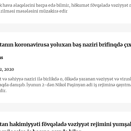
ik hava əlaqələrini bərpa edə bilmir, hökumət fövqəladə vəziyyət 
rilməsi məsələsini müzakirə edir
anın koronavirusa yoluxan baş naziri brifinqdə çıx
us
2, 2020
ə səhiyyə naziri ilə birlikdə o, ölkədə yaranan vəziyyət və virusl
haqda danışıb. İyunun 2-dən Nikol Paşinyan adi iş rejiminə qayıtm
dir.
an hakimiyyəti fövqəladə vəziyyət rejimini yumşal