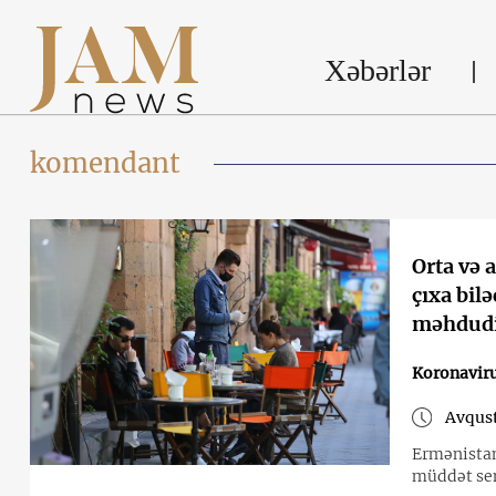
Xəbərlər
komendant
Orta və a
çıxa bil
məhdudiy
Koronavir
Avqust
Ermənistan
müddət sen