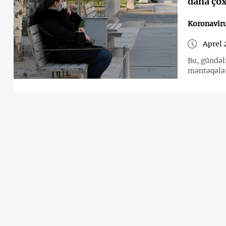
daha çox
Koronavir
Aprel 
Bu, gündəl
məntəqələr