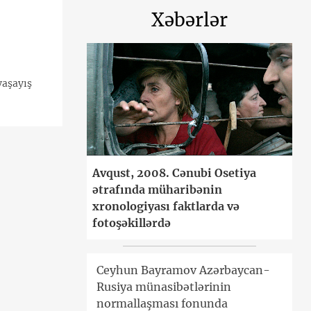
Xəbərlər
yaşayış
Avqust, 2008. Cənubi Osetiya
ətrafında müharibənin
xronologiyası faktlarda və
fotoşəkillərdə
Ceyhun Bayramov Azərbaycan-
Rusiya münasibətlərinin
normallaşması fonunda