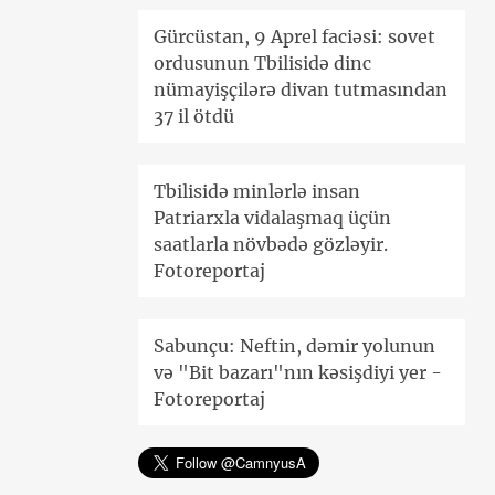
Gürcüstan, 9 Aprel faciəsi: sovet
ordusunun Tbilisidə dinc
nümayişçilərə divan tutmasından
37 il ötdü
Tbilisidə minlərlə insan
Patriarxla vidalaşmaq üçün
saatlarla növbədə gözləyir.
Fotoreportaj
Sabunçu: Neftin, dəmir yolunun
və "Bit bazarı"nın kəsişdiyi yer -
Fotoreportaj