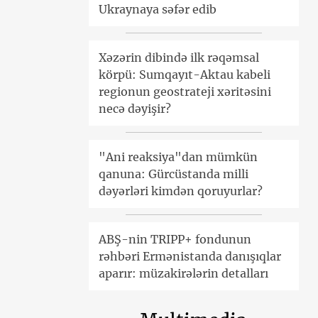
Ukraynaya səfər edib
Xəzərin dibində ilk rəqəmsal
körpü: Sumqayıt-Aktau kabeli
regionun geostrateji xəritəsini
necə dəyişir?
"Ani reaksiya"dan mümkün
qanuna: Gürcüstanda milli
dəyərləri kimdən qoruyurlar?
ABŞ-nin TRIPP+ fondunun
rəhbəri Ermənistanda danışıqlar
aparır: müzakirələrin detalları