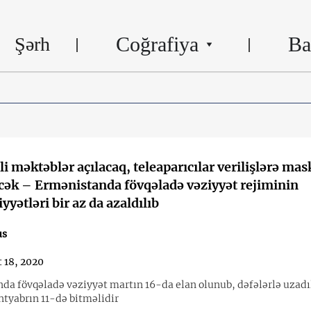
Coğrafiya
Ba
Şərh
li məktəblər açılacaq, teleaparıcılar verilişlərə mas
əcək – Ermənistanda fövqəladə vəziyyət rejiminin
yətləri bir az da azaldılıb
us
 18, 2020
da fövqəladə vəziyyət martın 16-da elan olunub, dəfələrlə uzadıl
tyabrın 11-də bitməlidir