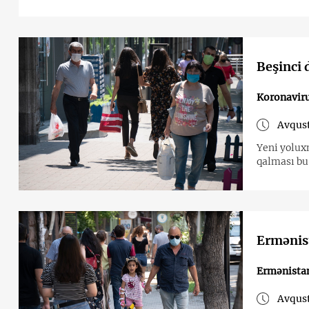
Beşinci 
Koronavir
Avqust
Yeni yolux
qalması bu
Ermənis
Ermənista
Avqust