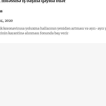
 müəssisə iş başına qayıda bilər
us
24, 2020
ik koronavirusa yoluxma hallarının yenidən artması və ayrı-ayrı 
inin karantinə alınması fonunda baş verir