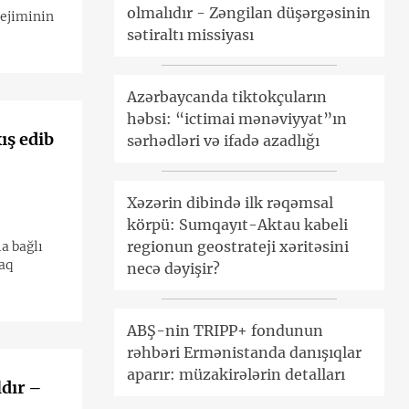
olmalıdır - Zəngilan düşərgəsinin
rejiminin
sətiraltı missiyası
Azərbaycanda tiktokçuların
həbsi: “ictimai mənəviyyat”ın
ış edib
sərhədləri və ifadə azadlığı
Xəzərin dibində ilk rəqəmsal
körpü: Sumqayıt-Aktau kabeli
regionun geostrateji xəritəsini
a bağlı
aq
necə dəyişir?
ABŞ-nin TRIPP+ fondunun
rəhbəri Ermənistanda danışıqlar
aparır: müzakirələrin detalları
dır –