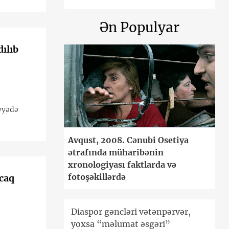
Ən Populyar
ılıb
iyyədə
Avqust, 2008. Cənubi Osetiya
ətrafında müharibənin
xronologiyası faktlarda və
fotoşəkillərdə
caq
Diaspor gəncləri vətənpərvər,
yoxsa “məlumat əsgəri”