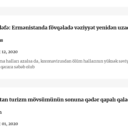
dəfə: Ermənistanda fövqəladə vəziyyət yenidən uzad
us
 12, 2020
ma halları azalsa da, koronavirusdan ölüm hallarının yüksək səv
 qərara səbəb olub
tan turizm mövsümünün sonuna qədər qapalı qala
n
 01, 2020