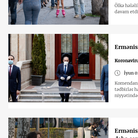
Ölkə hələl
davam etdi
Ermənist
Koronavir
İyun 0
Komendant v
tədbirlər 
niyyətində
Ermənist