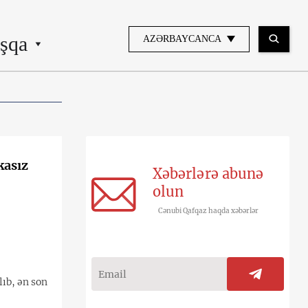
şqa
AZƏRBAYCANCA
kasız
Xəbərlərə abunə
olun
Cənubi Qafqaz haqda xəbərlər
ıb, ən son