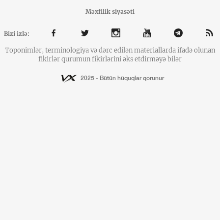
Məxfilik siyasəti
Bizi izlə:
Toponimlər, terminologiya və dərc edilən materiallarda ifadə olunan
fikirlər qurumun fikirlərini əks etdirməyə bilər
2025 - Bütün hüquqlar qorunur