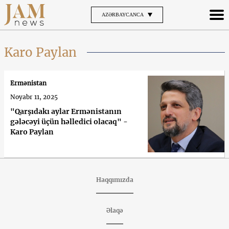
AZƏRBAYCANCA
Karo Paylan
Ermənistan
Noyabr 11, 2025
"Qarşıdakı aylar Ermənistanın
gələcəyi üçün həlledici olacaq" -
Karo Paylan
Haqqımızda
Əlaqə