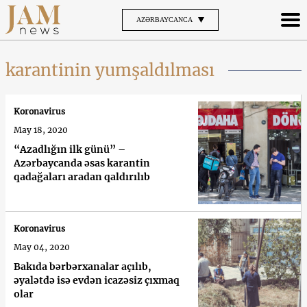
AZƏRBAYCANCA
karantinin yumşaldılması
Koronavirus
May 18, 2020
“Azadlığın ilk günü” –
Azərbaycanda əsas karantin
qadağaları aradan qaldırılıb
Koronavirus
May 04, 2020
Bakıda bərbərxanalar açılıb,
əyalətdə isə evdən icazəsiz çıxmaq
olar