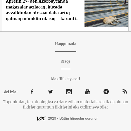
Aprelin 27-dən Azərbaycanda
mağazalar açılacaq, küçədə
əvvəlkindən bir saat daha artıq
qalmaq mümkün olacaq – karantin
rejimində yumşalma başlayır
Haqqımızda
Əlaqə
Məxfilik siyasəti
Bizi izlə:
Toponimlər, terminologiya və dərc edilən materiallarda ifadə olunan
fikirlər qurumun fikirlərini əks etdirməyə bilər
2025 - Bütün hüquqlar qorunur