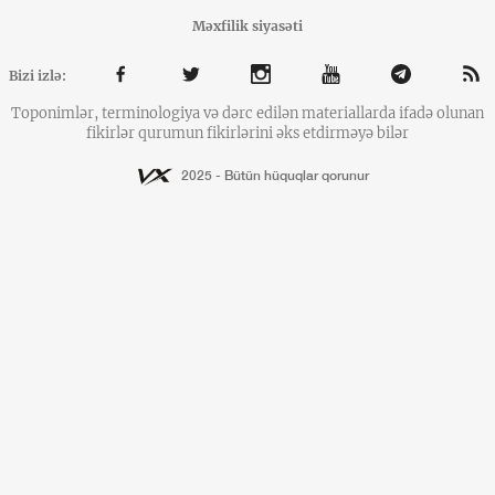
Məxfilik siyasəti
Bizi izlə:
Toponimlər, terminologiya və dərc edilən materiallarda ifadə olunan
fikirlər qurumun fikirlərini əks etdirməyə bilər
2025 - Bütün hüquqlar qorunur