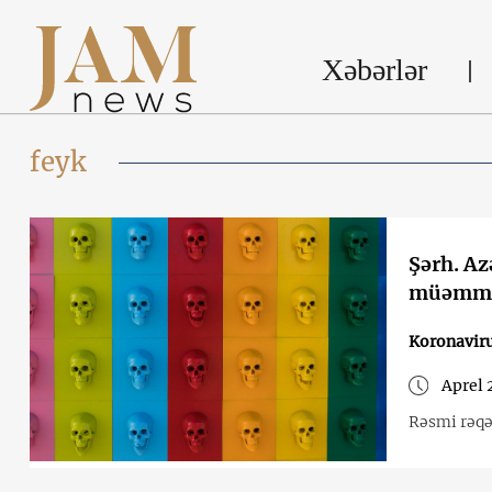
Xəbərlər
feyk
Şərh. Az
müəmma
Koronavir
Aprel 
Rəsmi rəqə