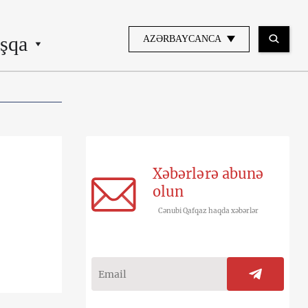
şqa
AZƏRBAYCANCA
Xəbərlərə abunə
olun
Cənubi Qafqaz haqda xəbərlər