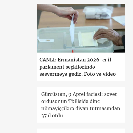
CANLI: Ermənistan 2026-cı il
parlament seçkilərində
səsverməyə gedir. Foto və video
Gürcüstan, 9 Aprel faciəsi: sovet
ordusunun Tbilisidə dinc
nümayişçilərə divan tutmasından
37 il ötdü