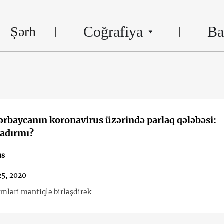
Coğrafiya
Ba
Şərh
ərbaycanın koronavirus üzərində parlaq qələbəsi:
dırmı?
us
25, 2020
mləri məntiqlə birləşdirək