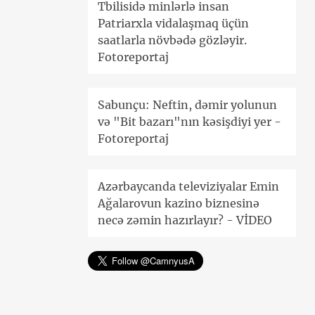
Tbilisidə minlərlə insan
Patriarxla vidalaşmaq üçün
saatlarla növbədə gözləyir.
Fotoreportaj
Sabunçu: Neftin, dəmir yolunun
və "Bit bazarı"nın kəsişdiyi yer -
Fotoreportaj
Azərbaycanda televiziyalar Emin
Ağalarovun kazino biznesinə
necə zəmin hazırlayır? - VİDEO