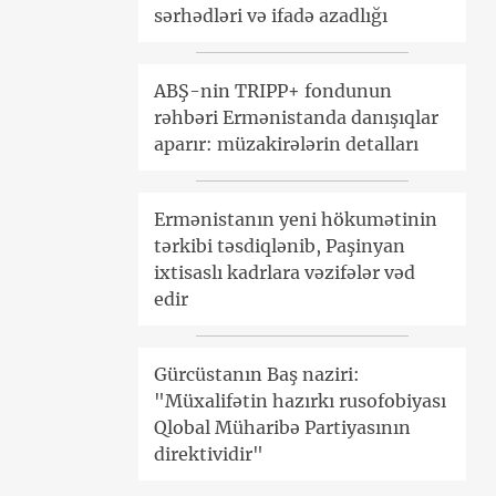
sərhədləri və ifadə azadlığı
ABŞ-nin TRIPP+ fondunun
rəhbəri Ermənistanda danışıqlar
aparır: müzakirələrin detalları
Ermənistanın yeni hökumətinin
tərkibi təsdiqlənib, Paşinyan
ixtisaslı kadrlara vəzifələr vəd
edir
Gürcüstanın Baş naziri:
"Müxalifətin hazırkı rusofobiyası
Qlobal Müharibə Partiyasının
direktividir"