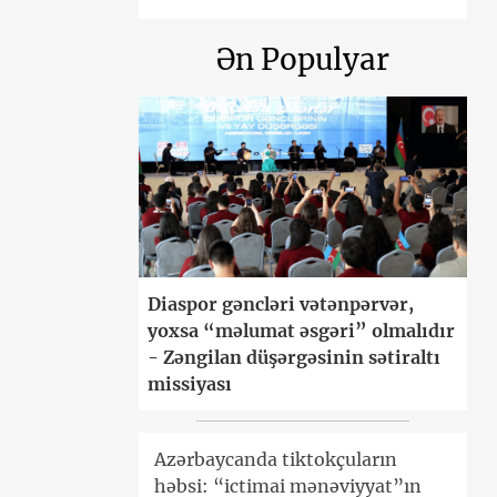
Ən Populyar
Diaspor gəncləri vətənpərvər,
yoxsa “məlumat əsgəri” olmalıdır
- Zəngilan düşərgəsinin sətiraltı
missiyası
Azərbaycanda tiktokçuların
həbsi: “ictimai mənəviyyat”ın