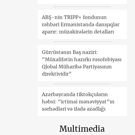
ABŞ-nin TRIPP+ fondunun
rəhbəri Ermənistanda danışıqlar
aparır: müzakirələrin detalları
Gürcüstanın Baş naziri:
"Müxalifətin hazırkı rusofobiyası
Qlobal Müharibə Partiyasının
direktividir"
Azərbaycanda tiktokçuların
həbsi: “ictimai mənəviyyat”ın
sərhədləri və ifadə azadlığı
Multimedia