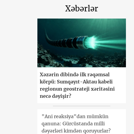
Xəbərlər
Xəzərin dibində ilk rəqəmsal
körpü: Sumqayıt-Aktau kabeli
regionun geostrateji xəritəsini
necə dəyişir?
"Ani reaksiya"dan mümkün
qanuna: Gürcüstanda milli
dəyərləri kimdən qoruyurlar?