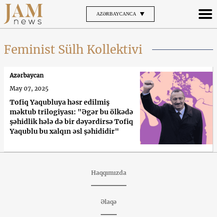
AZƏRBAYCANCA
Feminist Sülh Kollektivi
Azərbaycan
May 07, 2025
Tofiq Yaqubluya həsr edilmiş
məktub trilogiyası: "Əgər bu ölkədə
şəhidlik hələ də bir dəyərdirsə Tofiq
Yaqublu bu xalqın əsl şəhididir"
Haqqımızda
Əlaqə