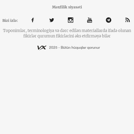
Məxfilik siyasəti
Bizi izlə:
Toponimlər, terminologiya və dərc edilən materiallarda ifadə olunan
fikirlər qurumun fikirlərini əks etdirməyə bilər
2025 - Bütün hüquqlar qorunur