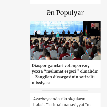
Ən Populyar
Diaspor gəncləri vətənpərvər,
yoxsa “məlumat əsgəri” olmalıdır
- Zəngilan düşərgəsinin sətiraltı
missiyası
Azərbaycanda tiktokçuların
həbsi: “ictimai mənəviyyat”ın