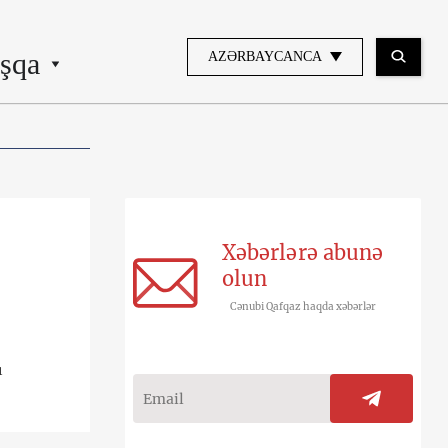
şqa
AZƏRBAYCANCA
Xəbərlərə abunə
olun
Cənubi Qafqaz haqda xəbərlər
ı