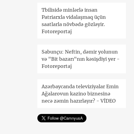
Tbilisidə minlərlə insan
Patriarxla vidalaşmaq üçün
saatlarla növbədə gözləyir.
Fotoreportaj
Sabunçu: Neftin, dəmir yolunun
və "Bit bazarı"nın kəsişdiyi yer -
Fotoreportaj
Azərbaycanda televiziyalar Emin
Ağalarovun kazino biznesinə
necə zəmin hazırlayır? - VİDEO