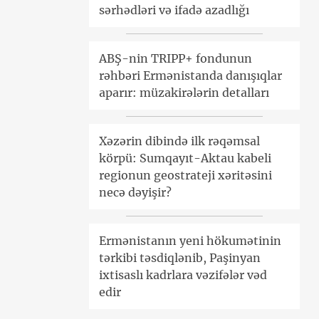
sərhədləri və ifadə azadlığı
ABŞ-nin TRIPP+ fondunun
rəhbəri Ermənistanda danışıqlar
aparır: müzakirələrin detalları
Xəzərin dibində ilk rəqəmsal
körpü: Sumqayıt-Aktau kabeli
regionun geostrateji xəritəsini
necə dəyişir?
Ermənistanın yeni hökumətinin
tərkibi təsdiqlənib, Paşinyan
ixtisaslı kadrlara vəzifələr vəd
edir