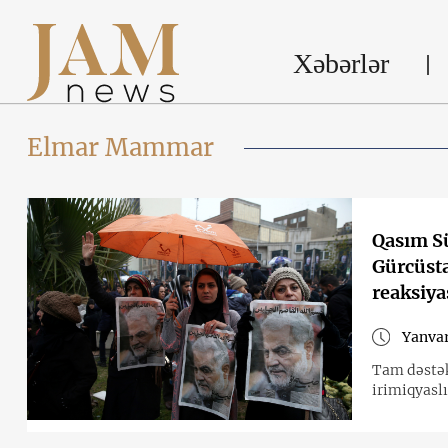
Xəbərlər
Elmar Mammar
Qasım S
Gürcüsta
reaksiya
Yanvar
Tam dəstək
irimiqyasl