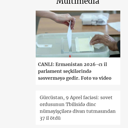
Multimedia
CANLI: Ermənistan 2026-cı il
parlament seçkilərində
səsverməyə gedir. Foto və video
Gürcüstan, 9 Aprel faciəsi: sovet
ordusunun Tbilisidə dinc
nümayişçilərə divan tutmasından
37 il ötdü