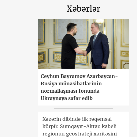
Xəbərlər
Ceyhun Bayramov Azərbaycan-
Rusiya münasibətlərinin
normallaşması fonunda
Ukraynaya səfər edib
Xəzərin dibində ilk rəqəmsal
körpü: Sumqayıt-Aktau kabeli
regionun geostrateji xəritəsini