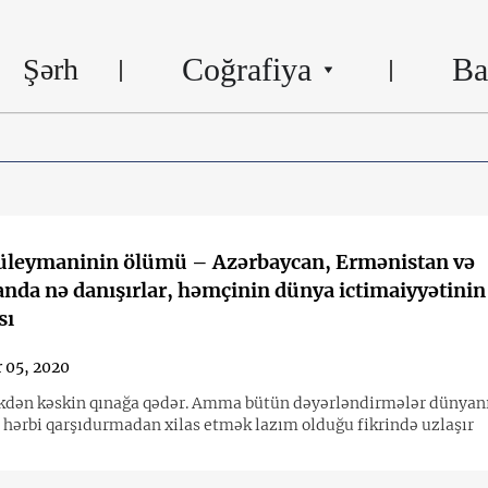
Coğrafiya
Ba
Şərh
üleymaninin ölümü – Azərbaycan, Ermənistan və
nda nə danışırlar, həmçinin dünya ictimaiyyətinin
sı
 05, 2020
dən kəskin qınağa qədər. Amma bütün dəyərləndirmələr dünyan
ı hərbi qarşıdurmadan xilas etmək lazım olduğu fikrində uzlaşır