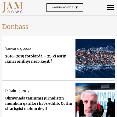
AZƏRBAYCANCA
Donbass
Yanvar 03, 2020
2010-2019 fotolarda – 21-ci əsrin
ikinci onilliyi necə keçib?
Dekabr 13, 2019
Ukraynada tanınmış jurnalistin
mümkün qatilləri həbs edilib. Qətlin
sifarişçisi məlum deyil