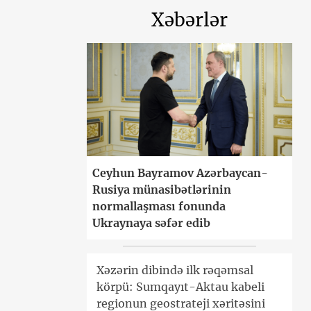
Xəbərlər
Ceyhun Bayramov Azərbaycan-
Rusiya münasibətlərinin
normallaşması fonunda
Ukraynaya səfər edib
Xəzərin dibində ilk rəqəmsal
körpü: Sumqayıt-Aktau kabeli
regionun geostrateji xəritəsini