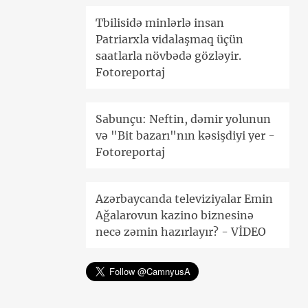
Tbilisidə minlərlə insan
Patriarxla vidalaşmaq üçün
saatlarla növbədə gözləyir.
Fotoreportaj
Sabunçu: Neftin, dəmir yolunun
və "Bit bazarı"nın kəsişdiyi yer -
Fotoreportaj
Azərbaycanda televiziyalar Emin
Ağalarovun kazino biznesinə
necə zəmin hazırlayır? - VİDEO