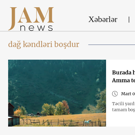
Xəbərlər
dağ kəndləri boşdur
Burada h
Amma te
Mart 0
Təcili yardım proqramı b
tamam boş