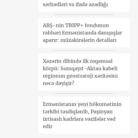
sərhədləri və ifadə azadlığı
ABŞ-nin TRIPP+ fondunun
rəhbəri Ermənistanda danışıqlar
aparır: müzakirələrin detalları
Xəzərin dibində ilk rəqəmsal
körpü: Sumqayıt-Aktau kabeli
regionun geostrateji xəritəsini
necə dəyişir?
Ermənistanın yeni hökumətinin
tərkibi təsdiqlənib, Paşinyan
ixtisaslı kadrlara vəzifələr vəd
edir