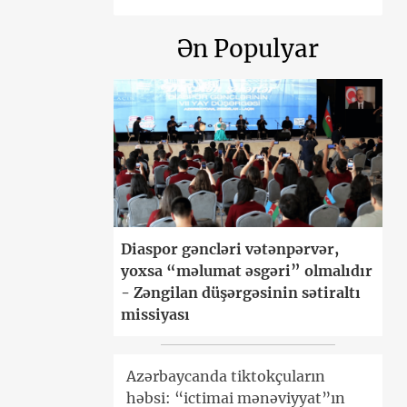
Ən Populyar
Diaspor gəncləri vətənpərvər,
yoxsa “məlumat əsgəri” olmalıdır
- Zəngilan düşərgəsinin sətiraltı
missiyası
Azərbaycanda tiktokçuların
həbsi: “ictimai mənəviyyat”ın