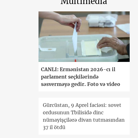
Multimedia
CANLI: Ermənistan 2026-cı il
parlament seçkilərində
səsverməyə gedir. Foto və video
Gürcüstan, 9 Aprel faciəsi: sovet
ordusunun Tbilisidə dinc
nümayişçilərə divan tutmasından
37 il ötdü