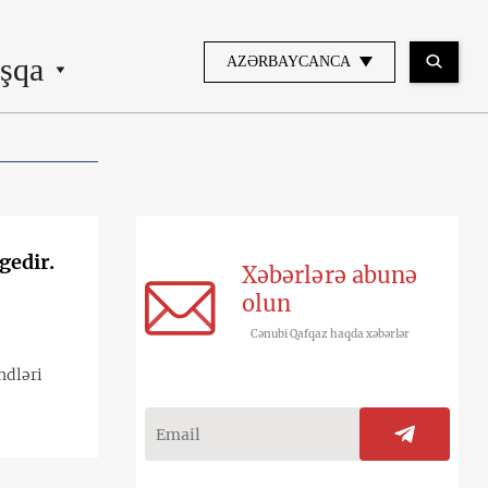
şqa
AZƏRBAYCANCA
gedir.
Xəbərlərə abunə
olun
Cənubi Qafqaz haqda xəbərlər