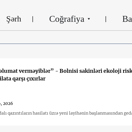
Coğrafiya
Ba
Şərh
lumat verməyiblər” - Bolnisi sakinləri ekoloji ris
lata qarşı çıxırlar
, 2026
alı qazıntıların hasilatı üzrə yeni layihənin başlanmasından gedə