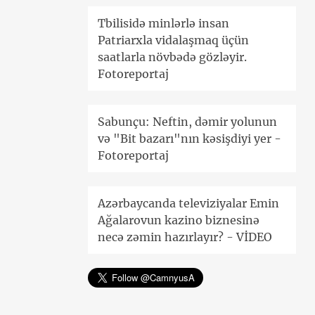
Tbilisidə minlərlə insan
Patriarxla vidalaşmaq üçün
saatlarla növbədə gözləyir.
Fotoreportaj
Sabunçu: Neftin, dəmir yolunun
və "Bit bazarı"nın kəsişdiyi yer -
Fotoreportaj
Azərbaycanda televiziyalar Emin
Ağalarovun kazino biznesinə
necə zəmin hazırlayır? - VİDEO