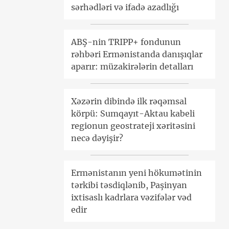
sərhədləri və ifadə azadlığı
ABŞ-nin TRIPP+ fondunun
rəhbəri Ermənistanda danışıqlar
aparır: müzakirələrin detalları
Xəzərin dibində ilk rəqəmsal
körpü: Sumqayıt-Aktau kabeli
regionun geostrateji xəritəsini
necə dəyişir?
Ermənistanın yeni hökumətinin
tərkibi təsdiqlənib, Paşinyan
ixtisaslı kadrlara vəzifələr vəd
edir