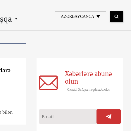
şqa
AZƏRBAYCANCA
klərə
Xəbərlərə abunə
olun
Cənubi Qafqaz haqda xəbərlər
 bilər.