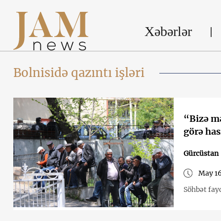
Xəbərlər
Bolnisidə qazıntı işləri
“Bizə mə
görə hasi
Gürcüstan
May 16
Söhbət fayd