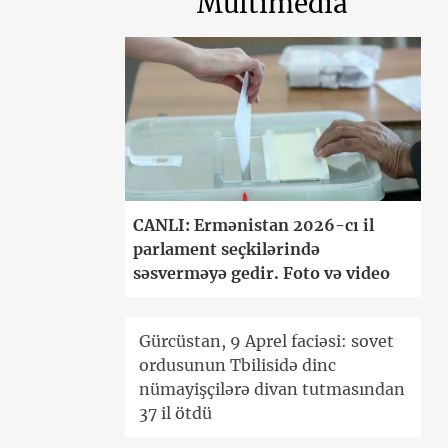
Multimedia
CANLI: Ermənistan 2026-cı il
parlament seçkilərində
səsverməyə gedir. Foto və video
Gürcüstan, 9 Aprel faciəsi: sovet
ordusunun Tbilisidə dinc
nümayişçilərə divan tutmasından
37 il ötdü