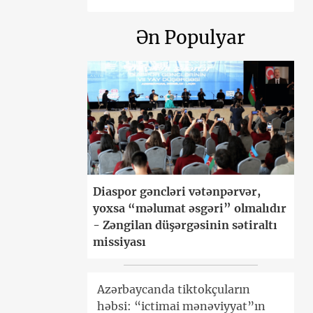
Ən Populyar
Diaspor gəncləri vətənpərvər,
yoxsa “məlumat əsgəri” olmalıdır
- Zəngilan düşərgəsinin sətiraltı
missiyası
Azərbaycanda tiktokçuların
həbsi: “ictimai mənəviyyat”ın