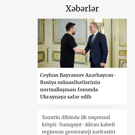
Xəbərlər
Ceyhun Bayramov Azərbaycan-
Rusiya münasibətlərinin
normallaşması fonunda
Ukraynaya səfər edib
Xəzərin dibində ilk rəqəmsal
körpü: Sumqayıt-Aktau kabeli
regionun geostrateji xəritəsini