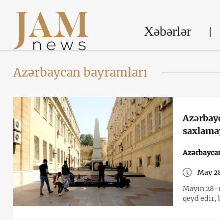
Xəbərlər
Azərbaycan bayramları
Azərbayc
saxlama
Azərbayca
May 28
Mayın 28-n
qeyd edir,