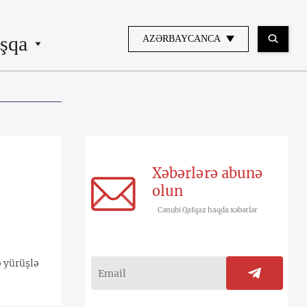
şqa
AZƏRBAYCANCA
Xəbərlərə abunə
olun
Cənubi Qafqaz haqda xəbərlər
ə yürüşlə