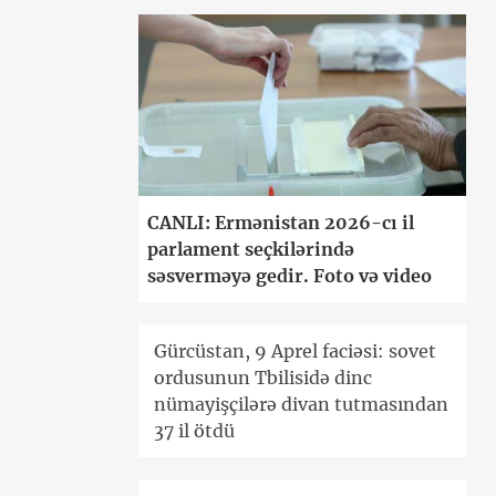
CANLI: Ermənistan 2026-cı il
parlament seçkilərində
səsverməyə gedir. Foto və video
Gürcüstan, 9 Aprel faciəsi: sovet
ordusunun Tbilisidə dinc
nümayişçilərə divan tutmasından
37 il ötdü