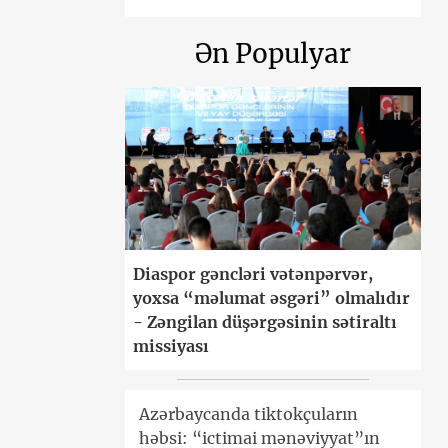
Ən Populyar
Diaspor gəncləri vətənpərvər,
yoxsa “məlumat əsgəri” olmalıdır
- Zəngilan düşərgəsinin sətiraltı
missiyası
Azərbaycanda tiktokçuların
həbsi: “ictimai mənəviyyat”ın