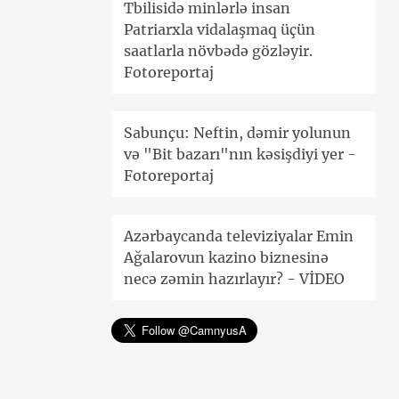
Tbilisidə minlərlə insan
Patriarxla vidalaşmaq üçün
saatlarla növbədə gözləyir.
Fotoreportaj
Sabunçu: Neftin, dəmir yolunun
və "Bit bazarı"nın kəsişdiyi yer -
Fotoreportaj
Azərbaycanda televiziyalar Emin
Ağalarovun kazino biznesinə
necə zəmin hazırlayır? - VİDEO