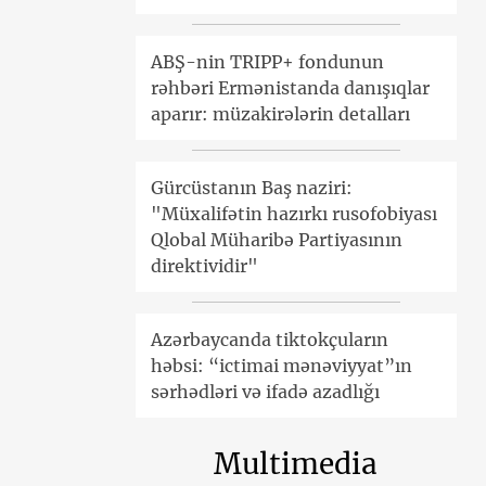
ABŞ-nin TRIPP+ fondunun
rəhbəri Ermənistanda danışıqlar
aparır: müzakirələrin detalları
Gürcüstanın Baş naziri:
"Müxalifətin hazırkı rusofobiyası
Qlobal Müharibə Partiyasının
direktividir"
Azərbaycanda tiktokçuların
həbsi: “ictimai mənəviyyat”ın
sərhədləri və ifadə azadlığı
Multimedia