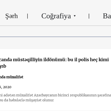
Coğrafiya
Ba
Şərh
anda müstəqilliyin ildönümü: bu il polis heç kimi
yıb
nda müxalifət
, 2020
i adətən müxalifət Azərbaycanın birinci respublikasının şərəfin
 bu da həbslərlə müşayiət olunur