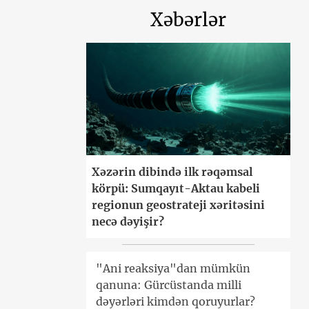
Xəbərlər
Xəzərin dibində ilk rəqəmsal
körpü: Sumqayıt-Aktau kabeli
regionun geostrateji xəritəsini
necə dəyişir?
"Ani reaksiya"dan mümkün
qanuna: Gürcüstanda milli
dəyərləri kimdən qoruyurlar?