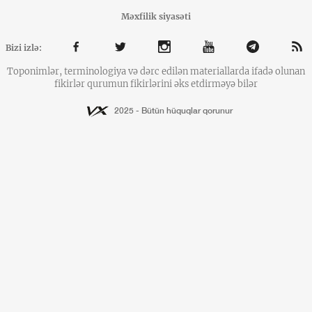
Məxfilik siyasəti
Bizi izlə:
Toponimlər, terminologiya və dərc edilən materiallarda ifadə olunan
fikirlər qurumun fikirlərini əks etdirməyə bilər
2025 - Bütün hüquqlar qorunur