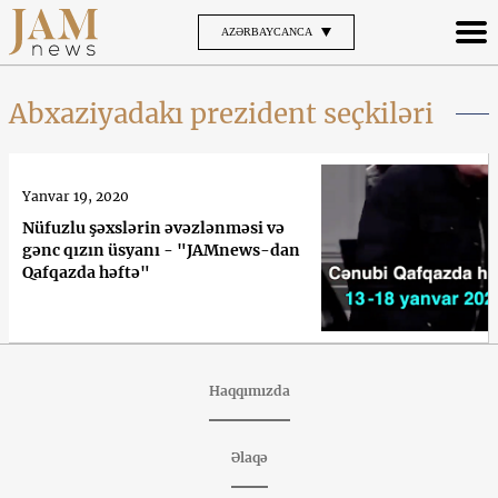
AZƏRBAYCANCA
Abxaziyadakı prezident seçkiləri
Yanvar 19, 2020
Nüfuzlu şəxslərin əvəzlənməsi və
gənc qızın üsyanı - "JAMnews-dan
Qafqazda həftə"
Haqqımızda
Əlaqə