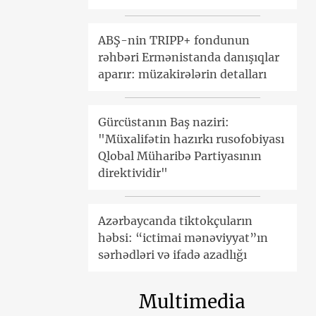
ABŞ-nin TRIPP+ fondunun
rəhbəri Ermənistanda danışıqlar
aparır: müzakirələrin detalları
Gürcüstanın Baş naziri:
"Müxalifətin hazırkı rusofobiyası
Qlobal Müharibə Partiyasının
direktividir"
Azərbaycanda tiktokçuların
həbsi: “ictimai mənəviyyat”ın
sərhədləri və ifadə azadlığı
Multimedia