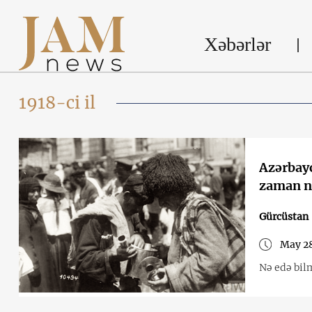
Xəbərlər
1918-ci il
Azərbayc
zaman nə
Gürcüstan
May 28
Nə edə bil