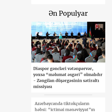
Ən Populyar
Diaspor gəncləri vətənpərvər,
yoxsa “məlumat əsgəri” olmalıdır
- Zəngilan düşərgəsinin sətiraltı
missiyası
Azərbaycanda tiktokçuların
həbsi: “ictimai mənəviyyat”ın