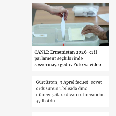
CANLI: Ermənistan 2026-cı il
parlament seçkilərində
səsverməyə gedir. Foto və video
Gürcüstan, 9 Aprel faciəsi: sovet
ordusunun Tbilisidə dinc
nümayişçilərə divan tutmasından
37 il ötdü