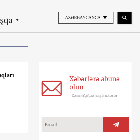
şqa
AZƏRBAYCANCA
qları
Xəbərlərə abunə
olun
Cənubi Qafqaz haqda xəbərlər