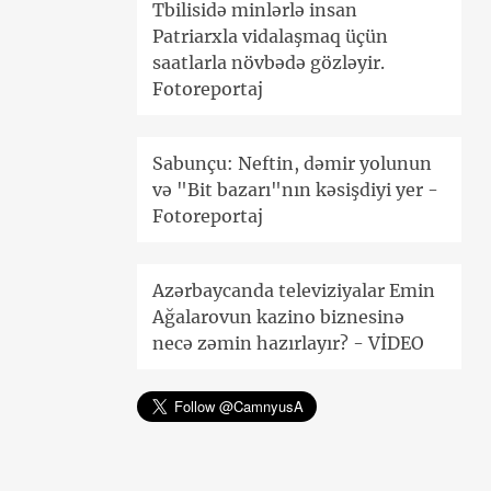
Tbilisidə minlərlə insan
Patriarxla vidalaşmaq üçün
saatlarla növbədə gözləyir.
Fotoreportaj
Sabunçu: Neftin, dəmir yolunun
və "Bit bazarı"nın kəsişdiyi yer -
Fotoreportaj
Azərbaycanda televiziyalar Emin
Ağalarovun kazino biznesinə
necə zəmin hazırlayır? - VİDEO