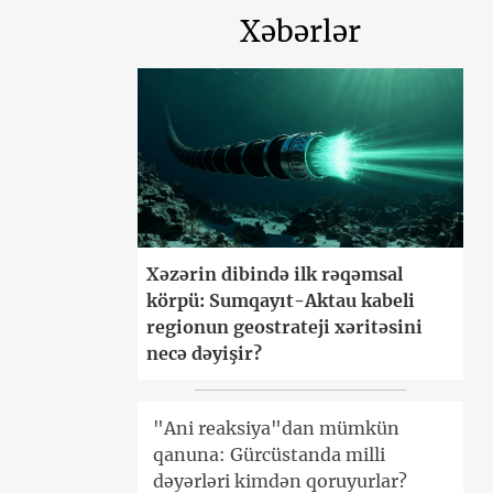
Xəbərlər
Xəzərin dibində ilk rəqəmsal
körpü: Sumqayıt-Aktau kabeli
regionun geostrateji xəritəsini
necə dəyişir?
"Ani reaksiya"dan mümkün
qanuna: Gürcüstanda milli
dəyərləri kimdən qoruyurlar?