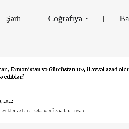
Coğrafiya
Ba
Şərh
an, Ermənistan və Gürcüstan 104 il əvvəl azad oldu
 ediblər?
, 2022
məyiblər və hansı səbəbdən? Suallara cavab