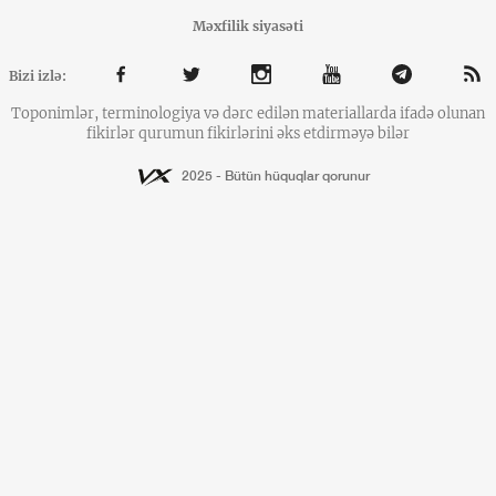
Məxfilik siyasəti
Bizi izlə:
Toponimlər, terminologiya və dərc edilən materiallarda ifadə olunan
fikirlər qurumun fikirlərini əks etdirməyə bilər
2025 - Bütün hüquqlar qorunur