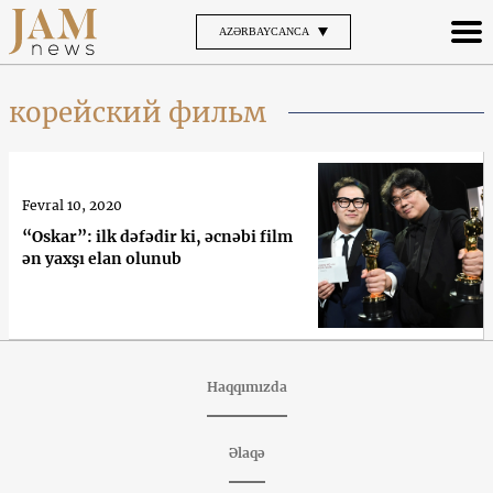
AZƏRBAYCANCA
корейский фильм
Fevral 10, 2020
“Oskar”: ilk dəfədir ki, əcnəbi film
ən yaxşı elan olunub
Haqqımızda
Əlaqə