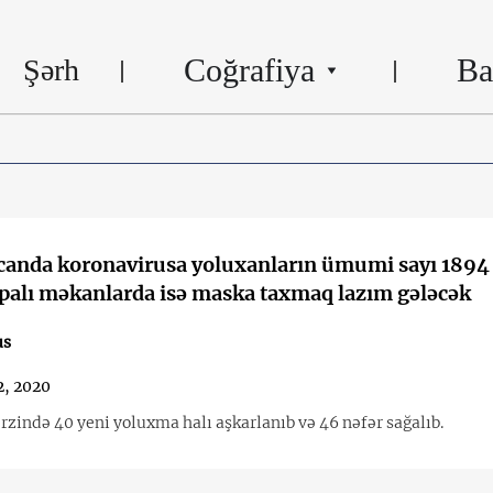
Coğrafiya
Ba
Şərh
canda koronavirusa yoluxanların ümumi sayı 1894
apalı məkanlarda isə maska taxmaq lazım gələcək
us
, 2020
rzində 40 yeni yoluxma halı aşkarlanıb və 46 nəfər sağalıb.