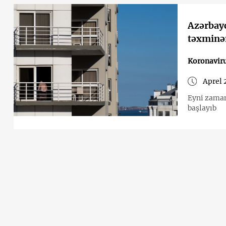
Azərbayc
təxminən
Koronavir
Aprel 
Eyni zaman
başlayıb