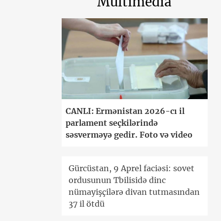
Multimedia
CANLI: Ermənistan 2026-cı il
parlament seçkilərində
səsverməyə gedir. Foto və video
Gürcüstan, 9 Aprel faciəsi: sovet
ordusunun Tbilisidə dinc
nümayişçilərə divan tutmasından
37 il ötdü