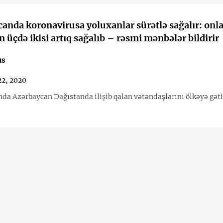
anda koronavirusa yoluxanlar sürətlə sağalır: onla
 üçdə ikisi artıq sağalıb – rəsmi mənbələr bildirir
us
22, 2020
da Azərbaycan Dağıstanda ilişib qalan vətəndaşlarını ölkəyə gə