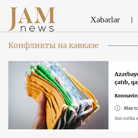
Xəbərlər
Конфликты на кавказе
Azərbay
çatıb, q
Koronavir
May 02
Son sutka ə