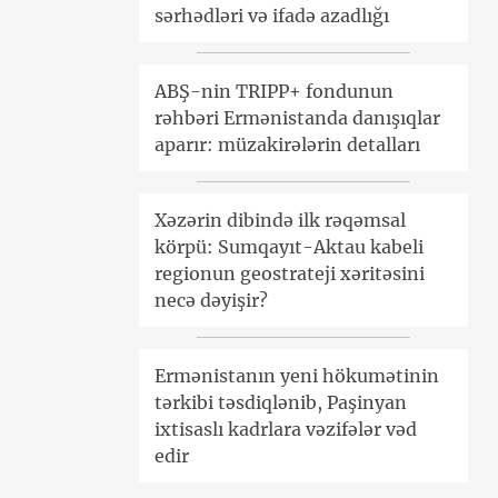
sərhədləri və ifadə azadlığı
ABŞ-nin TRIPP+ fondunun
rəhbəri Ermənistanda danışıqlar
aparır: müzakirələrin detalları
Xəzərin dibində ilk rəqəmsal
körpü: Sumqayıt-Aktau kabeli
regionun geostrateji xəritəsini
necə dəyişir?
Ermənistanın yeni hökumətinin
tərkibi təsdiqlənib, Paşinyan
ixtisaslı kadrlara vəzifələr vəd
edir