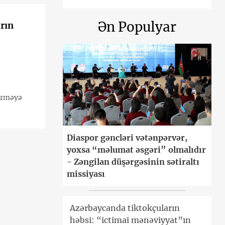
Ən Populyar
rın
tirməyə
Diaspor gəncləri vətənpərvər,
yoxsa “məlumat əsgəri” olmalıdır
- Zəngilan düşərgəsinin sətiraltı
missiyası
Azərbaycanda tiktokçuların
həbsi: “ictimai mənəviyyat”ın