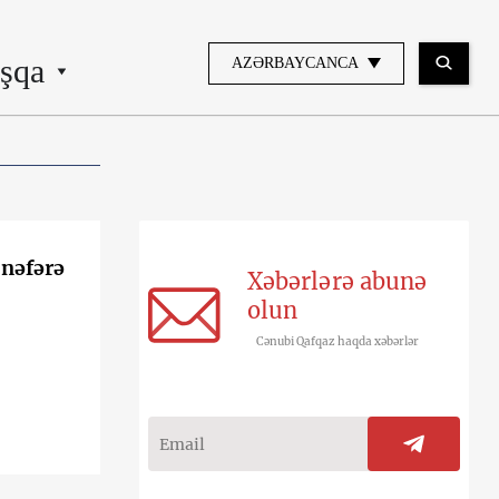
şqa
AZƏRBAYCANCA
 nəfərə
Xəbərlərə abunə
olun
Cənubi Qafqaz haqda xəbərlər