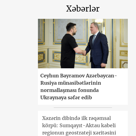
Xəbərlər
Ceyhun Bayramov Azərbaycan-
Rusiya münasibətlərinin
normallaşması fonunda
Ukraynaya səfər edib
Xəzərin dibində ilk rəqəmsal
körpü: Sumqayıt-Aktau kabeli
regionun geostrateji xəritəsini