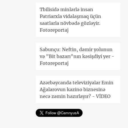
Tbilisidə minlərlə insan
Patriarxla vidalaşmaq üçün
saatlarla növbədə gözləyir.
Fotoreportaj
Sabunçu: Neftin, dəmir yolunun
və "Bit bazarı"nın kəsişdiyi yer -
Fotoreportaj
Azərbaycanda televiziyalar Emin
Ağalarovun kazino biznesinə
necə zəmin hazırlayır? - VİDEO