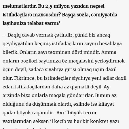
məlumatlardır. Bu 2,5 milyon yazıdan neçəsi
istifadəçilərə məxsusdur? Başqa sözlə, cəmiyyətdə
layihənizə tələbat varmı?
– Dəqiq cavab vermək çətindir, çünki biz ancaq
qeydiyyatdan keçmiş istifadəçilərin sayını hesablaya
bilərik. Onların sayı təxminən dörd mindir. Amma
onların bəziləri saytımıza öz məqaləsini yerləşdirmək
üçün deyil, sadəcə siyahıya girişi olmaq üçün daxil
olur. Fikrimcə, bu istifadəçilər siyahıya yeni adlar daxil
edən istifadəçilərdən daha az qiymətli deyil. Ay
ərzində bizə onlarla məqalə göndərirlər. Bunun az
olduğunu da düşünmək olardı, əslində isə kifayət
qədər böyük rəqəmdir. Axı “böyük terror
vaxtlarından səksən il keçib və hər bir konkret yazı