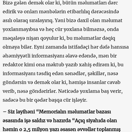
Bizə gələn demək olar ki, bütün məlumatları dərc
edirik və onları mənbələrin etibarlılıq dərəcəsində
asılı olaraq sıralayırıq. Yəni bizə daxil olan məlumat
yoxlanmayıbsa və heç cür yoxlana bilməzsə, onda
məqaləyə nişan qoyulur ki, bu məlumatlar dəqiq
olmaya bilər. Eyni zamanda istifadəçi hər dəfə hansısa
əhəmiyyətli informasiyanı əlavə edəndə, mən bir
redaktor kimi ona məktub yazıb xahiş edirəm ki, bu
informasiyanı təsdiq edən sənədlər, şəkillər, nəsə
göndərsin və demək olar ki, həmişə insanlar cavab
verib, nəsə göndərirlər. Nəticədə yoxlama baş verir,
sadəcə bu bir qədər başqa cür işləyir.
– Siz layihəni “Memorialın məlumatlar bazası
əsasında işə saldız və hazırda “Açıq siyahıda olan
həmin o 2,5 milyon yazı əsasən əvvəllər toplanmış