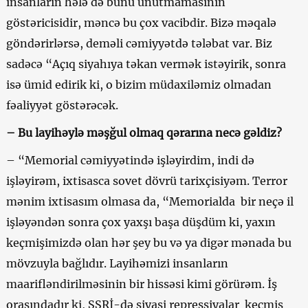
insanların hələ də bunu unutmamasının
göstəricisidir, məncə bu çox vacibdir.
Bizə məqalə
göndərirlərsə, deməli cəmiyyətdə tələbat var. Biz
sadəcə “Açıq siyahıya təkan vermək istəyirik, sonra
isə ümid edirik ki, o bizim müdaxiləmiz olmadan
fəaliyyət göstərəcək.
– Bu layihəylə məşğul olmaq qərarına necə gəldiz?
– “Memorial cəmiyyətində işləyirdim, indi də
işləyirəm, ixtisasca sovet dövrü tarixçisiyəm. Terror
mənim ixtisasım olmasa da, “Memorialda bir neçə il
işləyəndən sonra çox yaxşı başa düşdüm ki, yaxın
keçmişimizdə olan hər şey bu və ya digər mənada bu
mövzuyla bağlıdır.
Layihəmizi insanların
maarifləndirilməsinin bir hissəsi kimi görürəm. İş
orasındadır ki, SSRİ-də siyasi repressiyalar keçmiş