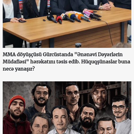
MMA döyüşçüsü Gürcüstanda "Ənənəvi Dəyərlərin
Müdafiəsi" hərəkatını təsis edib. Hüquqşünaslar buna
necə yanaşır?