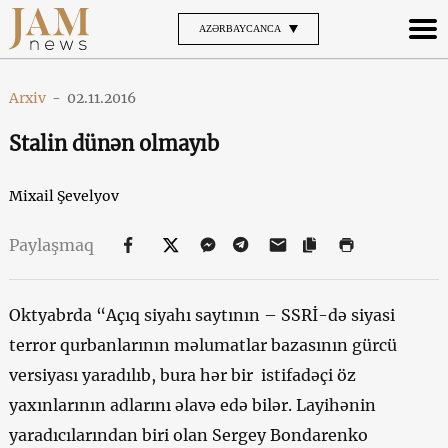
AZƏRBAYCANCA
Arxiv
-
02.11.2016
Stalin dünən olmayıb
Mixail Şevelyov
Paylaşmaq
Oktyabrda “Açıq siyahı saytının – SSRİ-də siyasi
terror qurbanlarının məlumatlar bazasının gürcü
versiyası yaradılıb, bura hər bir istifadəçi öz
yaxınlarının adlarını əlavə edə bilər. Layihənin
yaradıcılarından biri olan Sergey Bondarenko