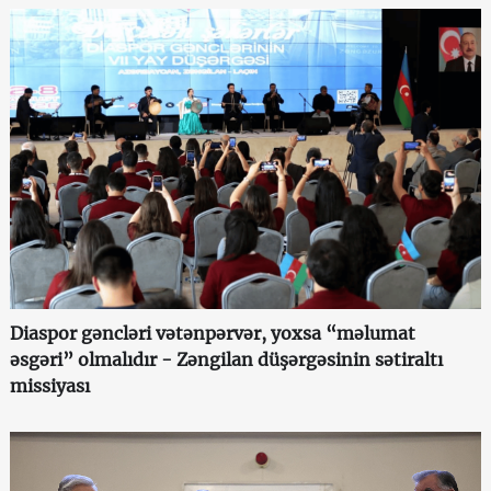
Diaspor gəncləri vətənpərvər, yoxsa “məlumat
əsgəri” olmalıdır - Zəngilan düşərgəsinin sətiraltı
missiyası