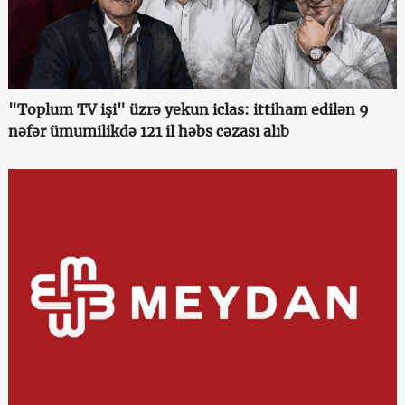
"Toplum TV işi" üzrə yekun iclas: ittiham edilən 9
nəfər ümumilikdə 121 il həbs cəzası alıb