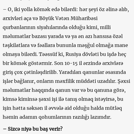
– O, iki yolla kömək edə bilərdi: hər şeyi öz əlinə alıb,
arxivləri aça və Böyük Vətən Müharibəsi
qurbanlarının siyahılarında olduğu kimi, milli
məlumatlar bazası yarada və ya ən azı hansısa özəl
təşkilatlara və fəallara bununla məşğul olmağa mane
olmaya bilərdi. Təəssüf ki, Rusiya dövləti bu işdə heç
bir kömək göstərmir. Son 10-15 il ərzində arxivlərə
giriş çox çətinləşdirilib. Yaradılan qanunlar əsasında
işlər bağlanır, onların məxfilik müddəti uzadılır. Şəxsi
məlumatlar haqqında qanun var və bu qanuna görə,
kimsə kiminsə şəxsi işi ilə tanış olmaq istəyirsə, bu
işin hətta səksən il əvvələ aid olduğu halda mütləq
həmin adamın qohumlarının razılığı lazımdır.
– Sizcə niyə bu baş verir?