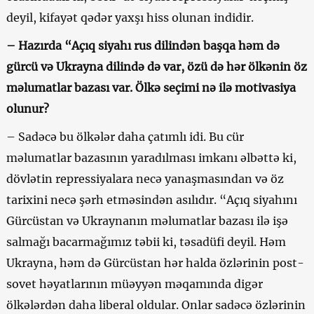
deyil, kifayət qədər yaxşı hiss olunan indidir.
– Hazırda “Açıq siyahı rus dilindən başqa həm də
gürcü və Ukrayna dilində də var, özü də hər ölkənin öz
məlumatlar bazası var. Ölkə seçimi nə ilə motivasiya
olunur?
– Sadəcə bu ölkələr daha çatımlı idi. Bu cür
məlumatlar bazasının yaradılması imkanı əlbəttə ki,
dövlətin repressiyalara necə yanaşmasından və öz
tarixini necə şərh etməsindən asılıdır. “Açıq siyahını
Gürcüstan və Ukraynanın məlumatlar bazası ilə işə
salmağı bacarmağımız təbii ki, təsadüfi deyil. Həm
Ukrayna, həm də Gürcüstan hər halda özlərinin post-
sovet həyatlarının müəyyən məqamında digər
ölkələrdən daha liberal oldular. Onlar sadəcə özlərinin