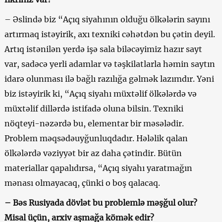
– Əslində biz “Açıq siyahının olduğu ölkələrin sayını
artırmaq istəyirik, axı texniki cəhətdən bu çətin deyil.
Artıq istənilən yerdə işə sala biləcəyimiz hazır sayt
var, sadəcə yerli adamlar və təşkilatlarla həmin saytın
idarə olunması ilə bağlı razılığa gəlmək lazımdır. Yəni
biz istəyirik ki, “Açıq siyahı müxtəlif ölkələrdə və
müxtəlif dillərdə istifadə oluna bilsin. Texniki
nöqteyi-nəzərdə bu, elementar bir məsələdir.
Problem məqsədəuyğunluqdadır. Hələlik qalan
ölkələrdə vəziyyət bir az daha çətindir. Bütün
materiallar qapalıdırsa, “Açıq siyahı yaratmağın
mənası olmayacaq, çünki o boş qalacaq.
– Bəs Rusiyada dövlət bu problemlə məşğul olur?
Misal üçün, arxiv aşmağa kömək edir?