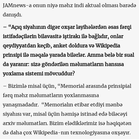
JAMnews-a onun niyə məhz indi aktual olması barədə
danışdı.
– “Açıq siyahının digər oxşar layihələrdən əsas fərqi
istifadəçilərin bilavasitə iştirakı ilə bağlıdır, onlar
qeydiyyatdan keçib, anket doldura və Wikipedia
prinsipi ilə məqalə yarada bilərlər. Amma belə bir sual
da yaranır: sizə göndərilən məlumatların hansısa
yoxlama sistemi mövcuddur?
– Bizimlə misal üçün, “Memorial arasında prinsipial
fərq məhz məlumatların yoxlanmasına
yanaşmadadır. “Memorialın etibar etdiyi mənbə
siyahısı var, misal üçün həmişə istinad edə biləcəyi
arxiv məlumatları. Bizim elədiklərimiz isə həqiqətən
də daha çox Wikipedia-nın texnologiyasına oxşayır.