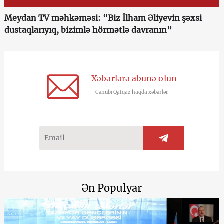
Meydan TV məhkəməsi: “Biz İlham Əliyevin şəxsi
dustaqlarıyıq, bizimlə hörmətlə davranın”
Xəbərlərə abunə olun
Cənubi Qafqaz haqda xəbərlər
Ən Populyar