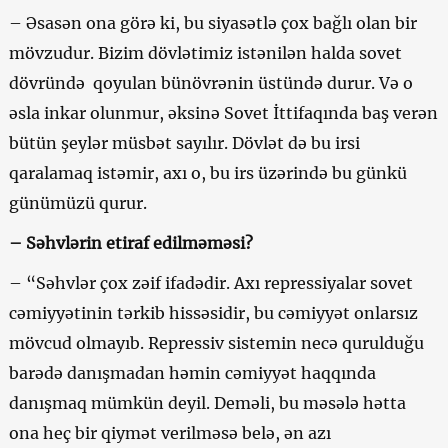
– Əsasən ona görə ki, bu siyasətlə çox bağlı olan bir
mövzudur. Bizim dövlətimiz istənilən halda sovet
dövründə qoyulan bünövrənin üstündə durur. Və o
əsla inkar olunmur, əksinə Sovet İttifaqında baş verən
bütün şeylər müsbət sayılır. Dövlət də bu irsi
qaralamaq istəmir, axı o, bu irs üzərində bu günkü
günümüzü qurur.
– Səhvlərin etiraf edilməməsi?
– “Səhvlər çox zəif ifadədir. Axı repressiyalar sovet
cəmiyyətinin tərkib hissəsidir, bu cəmiyyət onlarsız
mövcud olmayıb. Repressiv sistemin necə qurulduğu
barədə danışmadan həmin cəmiyyət haqqında
danışmaq mümkün deyil. Deməli, bu məsələ hətta
ona heç bir qiymət verilməsə belə, ən azı