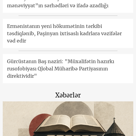
mənəviyyat”ın sərhədləri və ifadə azadlığı
Ermənistanın yeni hökumətinin tərkibi
təsdiqlənib, Paşinyan ixtisaslı kadrlara vəzifələr
vəd edir
Gürcüstanın Baş naziri: "Müxalifətin hazırkı
rusofobiyası Qlobal Müharibə Partiyasının
direktividir"
Xəbərlər