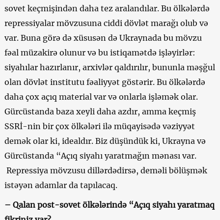
sovet keçmişindən daha tez aralandılar. Bu ölkələrdə
repressiyalar mövzusuna ciddi dövlət marağı olub və
var. Buna görə də xüsusən də Ukraynada bu mövzu
fəal müzakirə olunur və bu istiqamətdə işləyirlər:
siyahılar hazırlanır, arxivlər qaldırılır, bununla məşğul
olan dövlət institutu fəaliyyət göstərir. Bu ölkələrdə
daha çox açıq material var və onlarla işləmək olar.
Gürcüstanda baza xeyli daha azdır, amma keçmiş
SSRİ-nin bir çox ölkələri ilə müqayisədə vəziyyət
demək olar ki, idealdır. Biz düşündük ki, Ukrayna və
Gürcüstanda “Açıq siyahı yaratmağın mənası var.
Repressiya mövzusu dillərdədirsə, deməli bölüşmək
istəyən adamlar da tapılacaq.
– Qalan post-sovet ölkələrində “Açıq siyahı yaratmaq
fikriniz var?