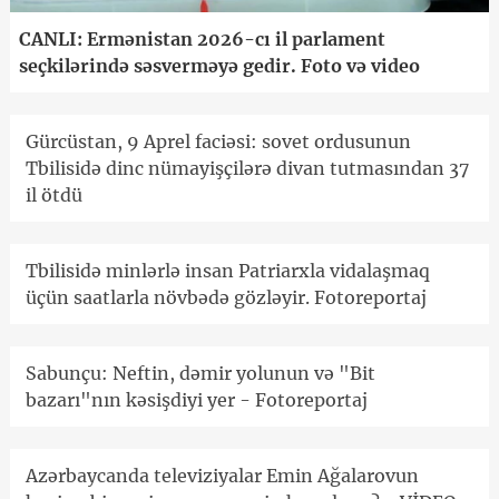
CANLI: Ermənistan 2026-cı il parlament
seçkilərində səsverməyə gedir. Foto və video
Gürcüstan, 9 Aprel faciəsi: sovet ordusunun
Tbilisidə dinc nümayişçilərə divan tutmasından 37
il ötdü
Tbilisidə minlərlə insan Patriarxla vidalaşmaq
üçün saatlarla növbədə gözləyir. Fotoreportaj
Sabunçu: Neftin, dəmir yolunun və "Bit
bazarı"nın kəsişdiyi yer - Fotoreportaj
Azərbaycanda televiziyalar Emin Ağalarovun