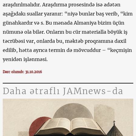
araşdırılmalıdır. Araşdırma prosesində isə adətən
aşağıdakı suallar yaranır: “niyə bunlar baş verib, “kim
günahkardır və s.
Bu mənada Almaniya bizim üçün
nümunə ola bilər. Onların bu cür materialla böyük iş
təcrübəsi var, onlarda bu, məktəb proqramına daxil
edilib, hətta ayrıca termin də mövcuddur – “keçmişin
yenidən işlənməsi.
Dərc olunub: 31.10.2016
Daha ətraflı JAMnews-da