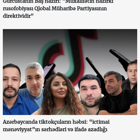
Gürcüstanın Baş naziri: "Müxalifətin hazırkı
rusofobiyası Qlobal Müharibə Partiyasının
direktividir"
Azərbaycanda tiktokçuların həbsi: “ictimai
mənəviyyat”ın sərhədləri və ifadə azadlığı