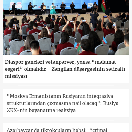
Diaspor gəncləri vətənpərvər, yoxsa “məlumat
əsgəri” olmalıdır - Zəngilan düşərgəsinin sətiraltı
missiyası
"Moskva Ermənistanın Rusiyanın inteqrasiya
strukturlarından çıxmasına nail olacaq": Rusiya
XKX-nin bəyanatına reaksiya
Azərbaycanda tiktokçuların həbsi: “ictimai