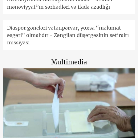
mənəviyyat”ın sərhədləri və ifadə azadlığı
Diaspor gəncləri vətənpərvər, yoxsa “məlumat
əsgəri” olmalıdır - Zəngilan düşərgəsinin sətiraltı
missiyası
Multimedia