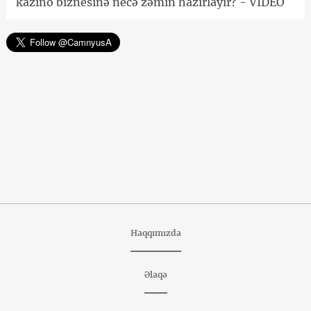
kazino biznesinə necə zəmin hazırlayır? - VİDEO
Haqqımızda
Əlaqə