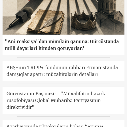
"Ani reaksiya"dan mümkün qanuna: Gürcüstanda
milli dəyərləri kimdən qoruyurlar?
ABŞ-nin TRIPP+ fondunun rəhbəri Ermənistanda
danışıqlar aparır: müzakirələrin detalları
Gürcüstanın Baş naziri: "Müxalifətin hazırkı
rusofobiyası Qlobal Müharibə Partiyasının
direktividir"
Azərbaycanda tiktokçuların həbsi: “ictimai