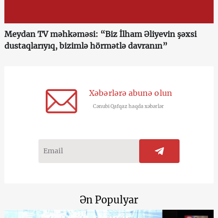
Meydan TV məhkəməsi: “Biz İlham Əliyevin şəxsi
dustaqlarıyıq, bizimlə hörmətlə davranın”
Xəbərlərə abunə olun
Cənubi Qafqaz haqda xəbərlər
Ən Populyar