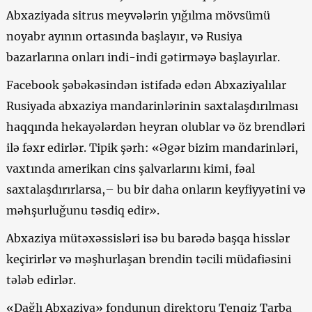
Abxaziyada sitrus meyvələrin yığılma mövsümü
noyabr ayının ortasında başlayır, və Rusiya
bazarlarına onları indi-indi gətirməyə başlayırlar.
Facebook şəbəkəsindən istifadə edən Abxaziyalılar
Rusiyada abxaziya mandarinlərinin saxtalaşdırılması
haqqında hekayələrdən heyran olublar və öz brendləri
ilə fəxr edirlər. Tipik şərh: «Əgər bizim mandarinləri,
vaxtında amerikan cins şalvarlarını kimi, fəal
saxtalaşdırırlarsa,– bu bir daha onların keyfiyyətini və
məhşurluğunu təsdiq edir».
Abxaziya mütəxəssisləri isə bu barədə başqa hisslər
keçirirlər və məşhurlaşan brendin təcili müdafiəsini
tələb edirlər.
«Dağlı Abxaziya» fondunun direktoru Tenqiz Tarba