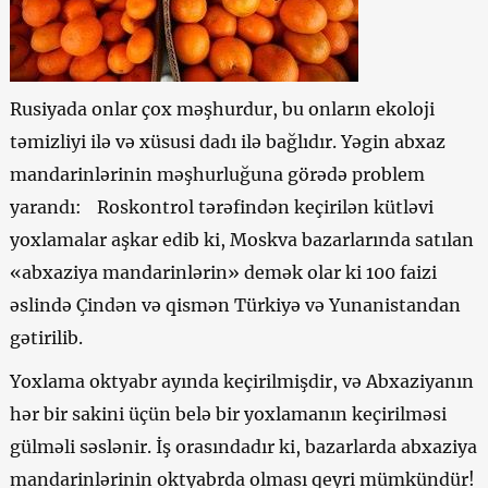
Rusiyada onlar çox məşhurdur, bu onların ekoloji
təmizliyi ilə və xüsusi dadı ilə bağlıdır. Yəgin abxaz
mandarinlərinin məşhurluğuna görədə problem
yarandı: Roskontrol tərəfindən keçirilən kütləvi
yoxlamalar aşkar edib ki, Moskva bazarlarında satılan
«abxaziya mandarinlərin» demək olar ki 100 faizi
əslində Çindən və qismən Türkiyə və Yunanistandan
gətirilib.
Yoxlama oktyabr ayında keçirilmişdir, və Abxaziyanın
hər bir sakini üçün belə bir yoxlamanın keçirilməsi
gülməli səslənir. İş orasındadır ki, bazarlarda abxaziya
mandarinlərinin oktyabrda olması qeyri mümkündür!