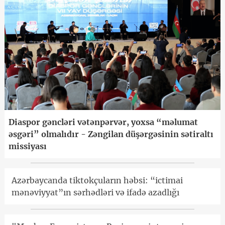
Diaspor gəncləri vətənpərvər, yoxsa “məlumat
əsgəri” olmalıdır - Zəngilan düşərgəsinin sətiraltı
missiyası
Azərbaycanda tiktokçuların həbsi: “ictimai
mənəviyyat”ın sərhədləri və ifadə azadlığı