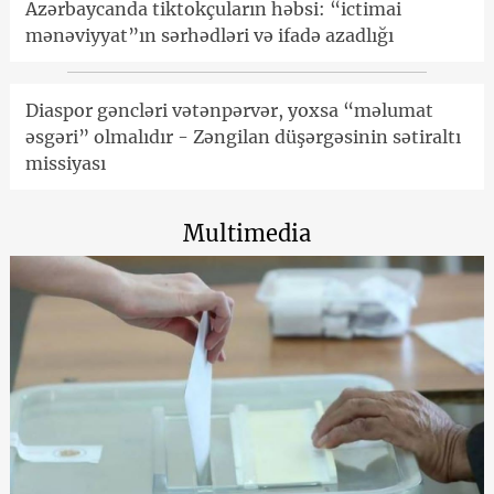
Azərbaycanda tiktokçuların həbsi: “ictimai
mənəviyyat”ın sərhədləri və ifadə azadlığı
Diaspor gəncləri vətənpərvər, yoxsa “məlumat
əsgəri” olmalıdır - Zəngilan düşərgəsinin sətiraltı
missiyası
Multimedia