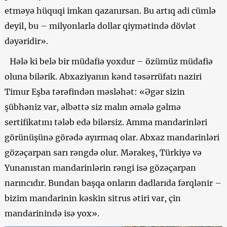
etməyə hüquqi imkan qazanırsan. Bu artıq adi cümlə
deyil, bu – milyonlarla dollar qiymətində dövlət
dəyəridir».
Hələ ki belə bir müdafiə yoxdur – özümüz müdafiə
oluna bilərik. Abxaziyanın kənd təsərrüfatı naziri
Timur Eşba tərəfindən məsləhət: «Əgər sizin
şübhəniz var, əlbəttə siz malın əmələ gəlmə
sertifikatını tələb edə bilərsiz. Amma mandarinləri
görünüşünə görədə ayırmaq olar. Abxaz mandarinləri
gözəçarpan sarı rəngdə olur. Mərakeş, Türkiyə və
Yunanıstan mandarinlərin rəngi isə gözəçarpan
narıncıdır. Bundan başqa onların dadlarıda fərqlənir –
bizim mandarinin kəskin sitrus ətiri var, çin
mandarinində isə yox».