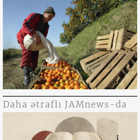
Daha ətraflı JAMnews-da