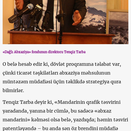
«Dağlı Abxaziya» fondunun direktoru Tenqiz Tarba
O belə hesab edir ki, dövlət proqramına təlabat var,
çünki ticarət təşkilatları abxaziya məhsulunun
müntəzəm müdafiəsi üçün təklikdə strategiya qura
bilmirlər.
Tenqiz Tarba deyir ki, «Mandarinin qrafik təsvirini
yaradanda, yanına bir cümlə, bu sadəcə «abxaz
mandarini» kəlməsi olsa belə, yazdıqda; həmin təsviri
patentləyəndə – bu anda sən öz brendini müdafiə