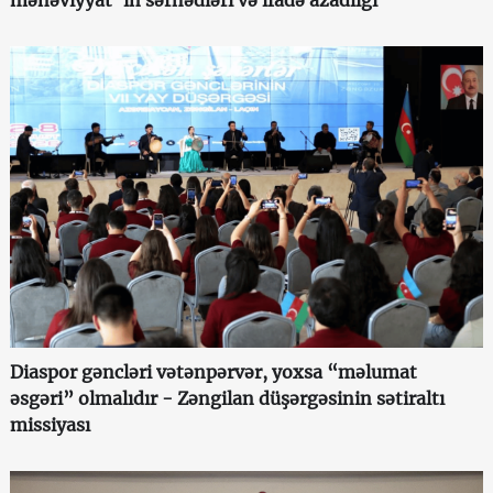
Diaspor gəncləri vətənpərvər, yoxsa “məlumat
əsgəri” olmalıdır - Zəngilan düşərgəsinin sətiraltı
missiyası