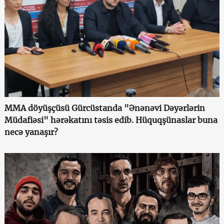
MMA döyüşçüsü Gürcüstanda "Ənənəvi Dəyərlərin
Müdafiəsi" hərəkatını təsis edib. Hüquqşünaslar buna
necə yanaşır?