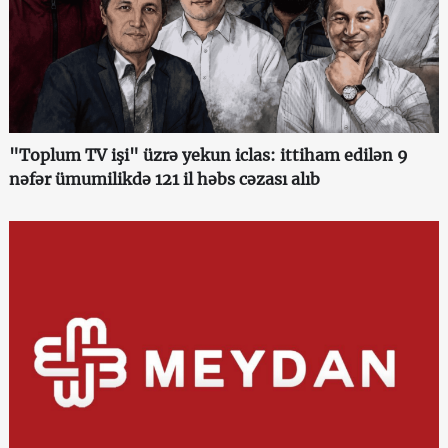
"Toplum TV işi" üzrə yekun iclas: ittiham edilən 9
nəfər ümumilikdə 121 il həbs cəzası alıb