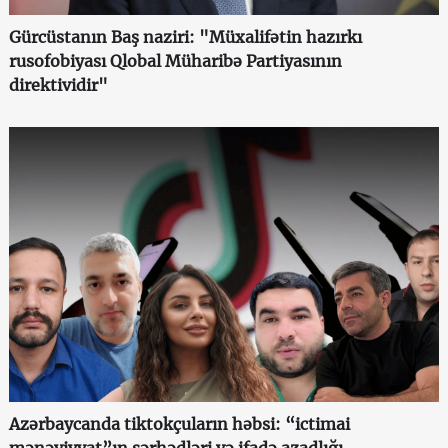
Gürcüstanın Baş naziri: "Müxalifətin hazırkı
rusofobiyası Qlobal Müharibə Partiyasının
direktividir"
Azərbaycanda tiktokçuların həbsi: “ictimai
mənəviyyat”ın sərhədləri və ifadə azadlığı