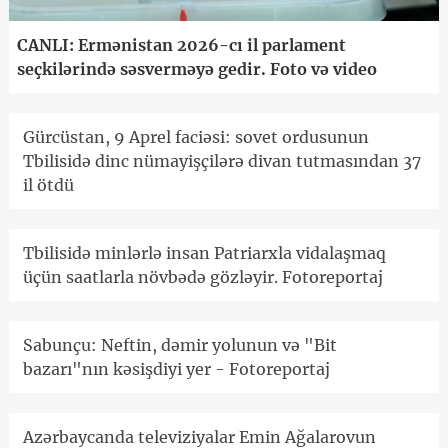
CANLI: Ermənistan 2026-cı il parlament
seçkilərində səsverməyə gedir. Foto və video
Gürcüstan, 9 Aprel faciəsi: sovet ordusunun
Tbilisidə dinc nümayişçilərə divan tutmasından 37
il ötdü
Tbilisidə minlərlə insan Patriarxla vidalaşmaq
üçün saatlarla növbədə gözləyir. Fotoreportaj
Sabunçu: Neftin, dəmir yolunun və "Bit
bazarı"nın kəsişdiyi yer - Fotoreportaj
Azərbaycanda televiziyalar Emin Ağalarovun