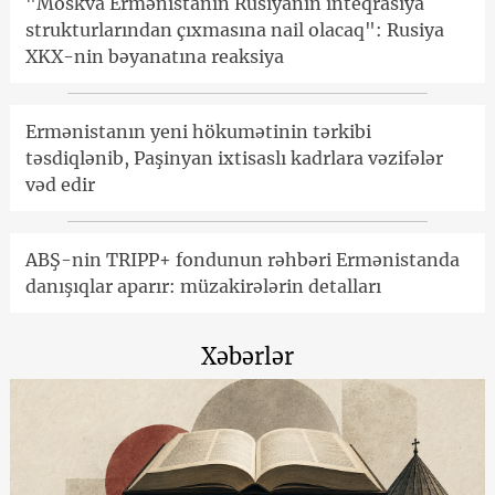
"Moskva Ermənistanın Rusiyanın inteqrasiya
strukturlarından çıxmasına nail olacaq": Rusiya
XKX-nin bəyanatına reaksiya
Ermənistanın yeni hökumətinin tərkibi
təsdiqlənib, Paşinyan ixtisaslı kadrlara vəzifələr
vəd edir
ABŞ-nin TRIPP+ fondunun rəhbəri Ermənistanda
danışıqlar aparır: müzakirələrin detalları
Xəbərlər