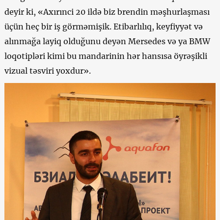
deyir ki, «Axırınci 20 ildə biz brendin məşhurlaşması
üçün heç bir iş görməmişik. Etibarlılıq, keyfiyyət və
alınmağa layiq olduğunu deyən Mersedes və ya BMW
loqotipləri kimi bu mandarinin hər hansısa öyrəşikli
vizual təsviri yoxdur».