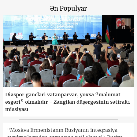
Ən Populyar
Diaspor gəncləri vətənpərvər, yoxsa “məlumat
əsgəri” olmalıdır - Zəngilan düşərgəsinin sətiraltı
missiyası
"Moskva Ermənistanın Rusiyanın inteqrasiya