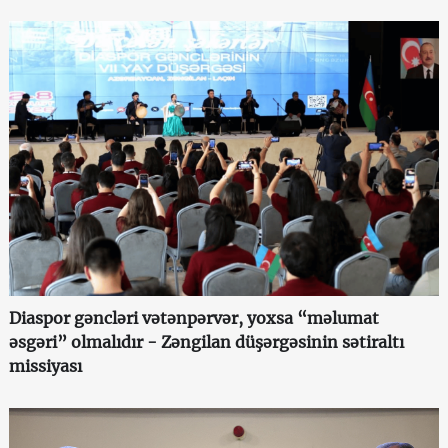
Diaspor gəncləri vətənpərvər, yoxsa “məlumat
əsgəri” olmalıdır - Zəngilan düşərgəsinin sətiraltı
missiyası