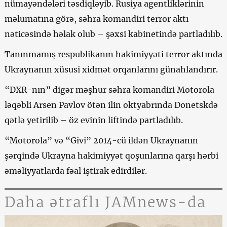
nümayəndələri təsdiqləyib. Rusiya agentliklərinin
məlumatına görə, səhra komandiri terror aktı
nəticəsində həlak olub – şəxsi kabinetində partladılıb.
Tanınmamış respublikanın hakimiyyəti terror aktında
Ukraynanın xüsusi xidmət orqanlarını günahlandırır.
“DXR-nın” digər məşhur səhra komandiri Motorola
ləqəbli Arsen Pavlov ötən ilin oktyabrında Donetskdə
qətlə yetirilib – öz evinin liftində partladılıb.
“Motorola” və “Givi” 2014-cü ildən Ukraynanın
şərqində Ukrayna hakimiyyət qoşunlarına qarşı hərbi
əməliyyatlarda fəal iştirak edirdilər.
Daha ətraflı JAMnews-da