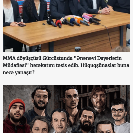
MMA döyüşçüsü Gürcüstanda "Ənənəvi Dəyərlərin
Müdafiəsi" hərəkatını təsis edib. Hüquqşünaslar buna
necə yanaşır?