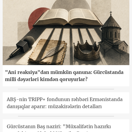
"Ani reaksiya"dan mümkün qanuna: Gürcüstanda
milli dəyərləri kimdən qoruyurlar?
ABŞ-nin TRIPP+ fondunun rəhbəri Ermənistanda
danışıqlar aparır: müzakirələrin detalları
Gürcüstanın Baş naziri: "Müxalifətin hazırkı