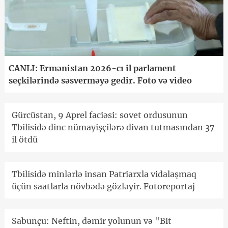
CANLI: Ermənistan 2026-cı il parlament
seçkilərində səsverməyə gedir. Foto və video
Gürcüstan, 9 Aprel faciəsi: sovet ordusunun
Tbilisidə dinc nümayişçilərə divan tutmasından 37
il ötdü
Tbilisidə minlərlə insan Patriarxla vidalaşmaq
üçün saatlarla növbədə gözləyir. Fotoreportaj
Sabunçu: Neftin, dəmir yolunun və "Bit