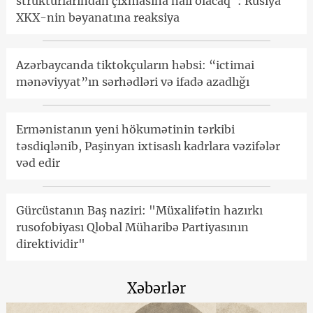
strukturlarından çıxmasına nail olacaq": Rusiya
XKX-nin bəyanatına reaksiya
Azərbaycanda tiktokçuların həbsi: “ictimai
mənəviyyat”ın sərhədləri və ifadə azadlığı
Ermənistanın yeni hökumətinin tərkibi
təsdiqlənib, Paşinyan ixtisaslı kadrlara vəzifələr
vəd edir
Gürcüstanın Baş naziri: "Müxalifətin hazırkı
rusofobiyası Qlobal Müharibə Partiyasının
direktividir"
Xəbərlər