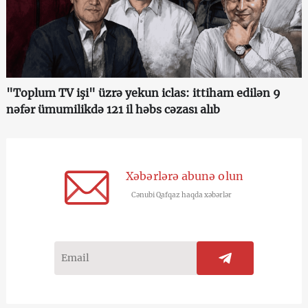
"Toplum TV işi" üzrə yekun iclas: ittiham edilən 9
nəfər ümumilikdə 121 il həbs cəzası alıb
Xəbərlərə abunə olun
Cənubi Qafqaz haqda xəbərlər