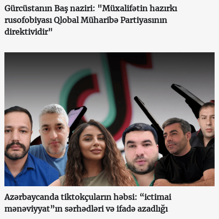
Gürcüstanın Baş naziri: "Müxalifətin hazırkı
rusofobiyası Qlobal Müharibə Partiyasının
direktividir"
Azərbaycanda tiktokçuların həbsi: “ictimai
mənəviyyat”ın sərhədləri və ifadə azadlığı