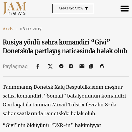
AZƏRBAYCANCA
Arxiv
-
08.02.2017
Rusiya yönlü səhra komandiri “Givi”
Donetskdə partlayış nəticəsində həlak olub
Paylaşmaq
Tanınmamış Donetsk Xalq Respublikasının məşhur
səhra komandiri, “Somali” batalyonunun komandiri
Givi ləqəbilə tanınan Mixail Tolstıx fevralın 8-də
səhər saatlarında Donetskdə həlak olub.
“Givi”nin öldüyünü “DXR-in” hakimiyyət