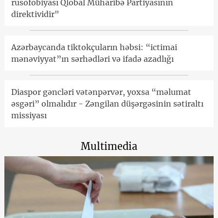
rusofobiyası Qlobal Müharibə Partiyasının
direktividir"
Azərbaycanda tiktokçuların həbsi: “ictimai
mənəviyyat”ın sərhədləri və ifadə azadlığı
Diaspor gəncləri vətənpərvər, yoxsa “məlumat
əsgəri” olmalıdır - Zəngilan düşərgəsinin sətiraltı
missiyası
Multimedia