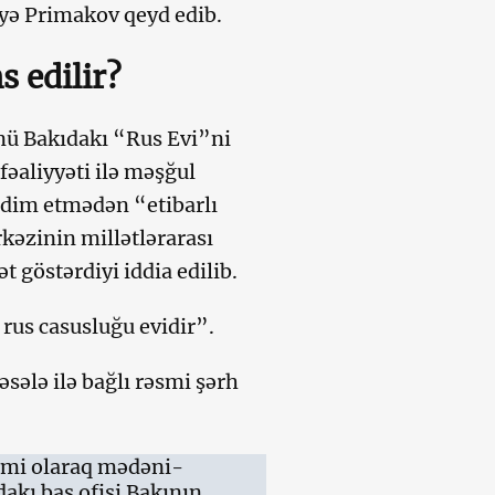
eyə Primakov qeyd edib.
 edilir?
nü Bakıdakı “Rus Evi”ni
əaliyyəti ilə məşğul
qdim etmədən “etibarlı
əzinin millətlərarası
t göstərdiyi iddia edilib.
 rus casusluğu evidir”.
əsələ ilə bağlı rəsmi şərh
smi olaraq mədəni-
akı baş ofisi Bakının