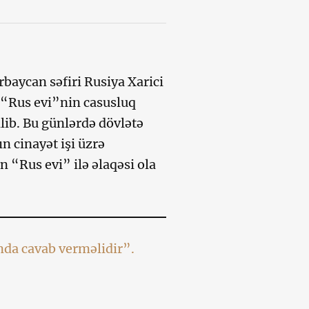
rbaycan səfiri Rusiya Xarici
ı “Rus evi”nin casusluq
ilib. Bu günlərdə dövlətə
n cinayət işi üzrə
 “Rus evi” ilə əlaqəsi ola
nda cavab verməlidir”.