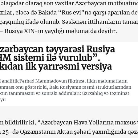
əlaqədar olaraq son vaxtlar Azərbaycan mətbuatınd
yazılar, eləcə də Bakıda “Rus evi”nə qarşı aparılan
ı çaşqınlıq ifadə olunub. Səslənən ittihamların tama
 – Rusiya XİN-in yaydığı məlumatda deyilir.
zərbaycan təyyarəsi Rusiya
M sistemi ilə vurulub”.
kıdan ilk yarırəsmi versiya
i analitik Fərhad Məmmədovun fikrincə, ilkin məlumatların
anması onu göstərir ki, Bakı Rusiyanın rəsmi strukturlarından
ktın tanınmasını və sonrakı addımları: üzrxahlıq və təzminat
yir
 bildirilir ki, “Azərbaycan Hava Yollarına məxsus 
 25-də Qazaxıstanın Aktau şəhəri yaxınlığında q