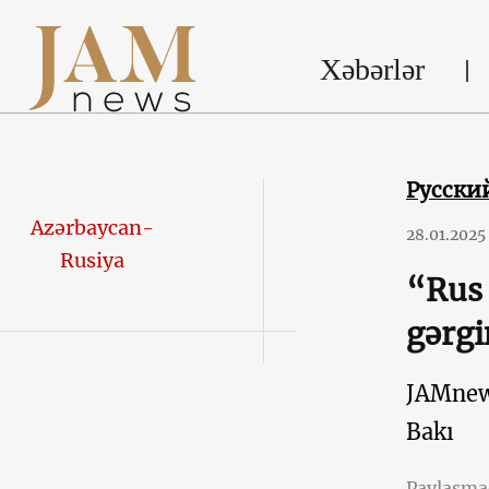
Xəbərlər
Русски
Azərbaycan-
28.01.2025
Rusiya
“Rus 
gərgi
JAMne
Bakı
Paylaşm