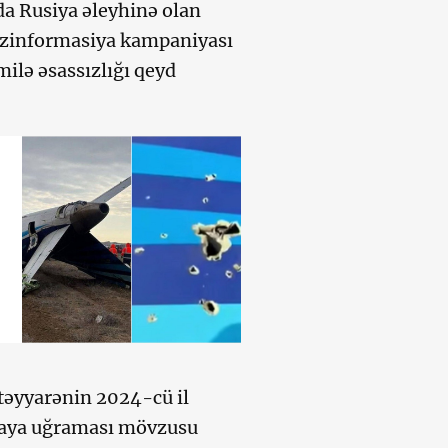
a Rusiya əleyhinə olan
 dezinformasiya kampaniyası
milə əsassızlığı qeyd
təyyarənin 2024-cü il
əzaya uğraması mövzusu