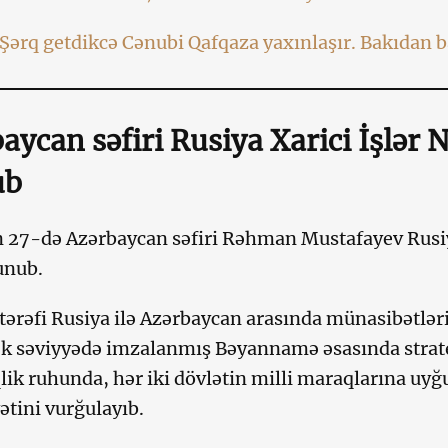
Şərq getdikcə Cənubi Qafqaza yaxınlaşır. Bakıdan b
aycan səfiri Rusiya Xarici İşlər N
ub
 27-də Azərbaycan səfiri Rəhman Mustafayev Rusiya
unub.
tərəfi Rusiya ilə Azərbaycan arasında münasibətləri
k səviyyədə imzalanmış Bəyannamə əsasında stratej
lik ruhunda, hər iki dövlətin milli maraqlarına u
tini vurğulayıb.