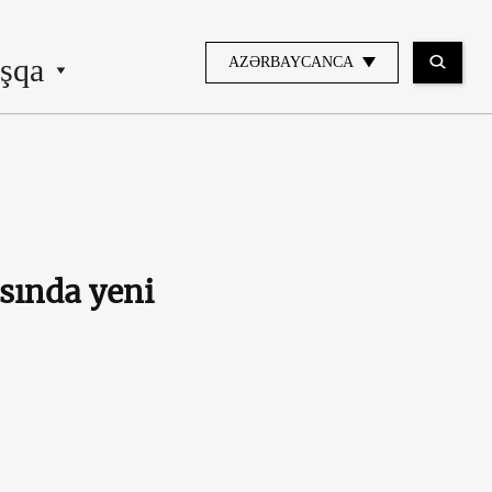
şqa
AZƏRBAYCANCA
sında yeni