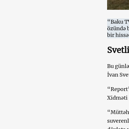
“Baku TV
özündə 
bir hissə
Svetl
Bu günlə
İvan Sve
“Report”
Xidməti 
“Müttəhi
suverenl