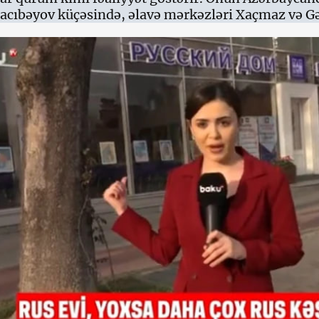
acıbəyov küçəsində, əlavə mərkəzləri Xaçmaz və Gə