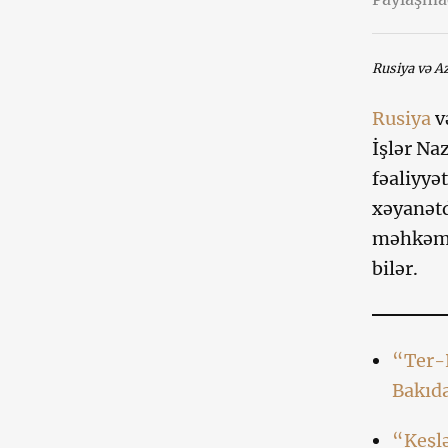
Rusiya və A
Rusiya
v
İşlər Na
fəaliyyət
xəyanətd
məhkəmə 
bilər.
“Ter-P
Bakıd
“Keşlə