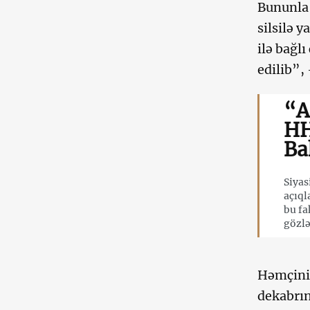
Bununla 
silsilə 
ilə bağl
edilib”,
“A
HH
Ba
Siyas
açıql
bu fa
gözlə
Həmçinin
dekabrın