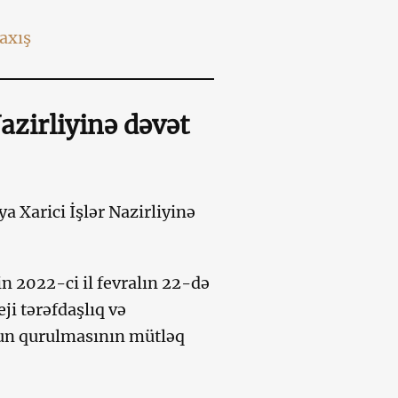
axış
azirliyinə dəvət
 Xarici İşlər Nazirliyinə
n 2022-ci il fevralın 22-də
i tərəfdaşlıq və
yğun qurulmasının mütləq