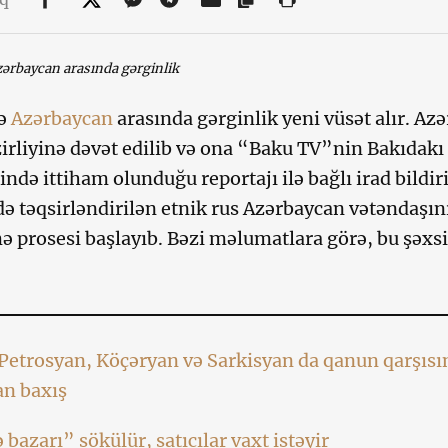
zərbaycan arasında gərginlik
ə
Azərbaycan
arasında gərginlik yeni vüsət alır. Azə
zirliyinə dəvət edilib və ona “Baku TV”nin Bakıdak
ində ittiham olunduğu reportajı ilə bağlı irad bildir
ə təqsirləndirilən etnik rus Azərbaycan vətəndaşını
prosesi başlayıb. Bəzi məlumatlara görə, bu şəxsin
etrosyan, Köçəryan və Sarkisyan da qanun qarşısı
an baxış
 bazarı” sökülür, satıcılar vaxt istəyir