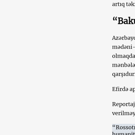
artıq tə
“Baku
Azərbayc
mədəni-h
olmaqda 
mənbələr
qarşıdur
Efirdə a
Reportaj
verilməy
“Rossotr
humanita