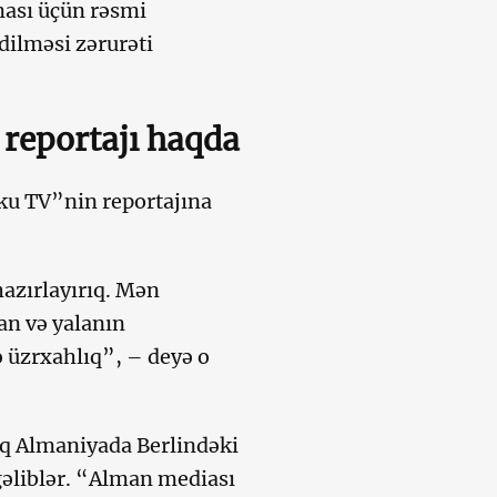
ması üçün rəsmi
dilməsi zərurəti
reportajı haqda
ku TV”nin reportajına
azırlayırıq. Mən
n və yalanın
ə üzrxahlıq”, – deyə o
tıq Almaniyada Berlindəki
gəliblər. “Alman mediası