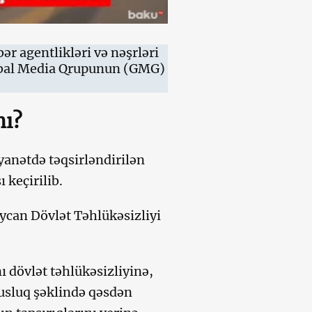
ər agentlikləri və nəşrləri
obal Media Qrupunun (GMG)
mı?
anətdə təqsirləndirilən
 keçirilib.
aycan Dövlət Təhlükəsizliyi
 dövlət təhlükəsizliyinə,
susluq şəklində qəsdən