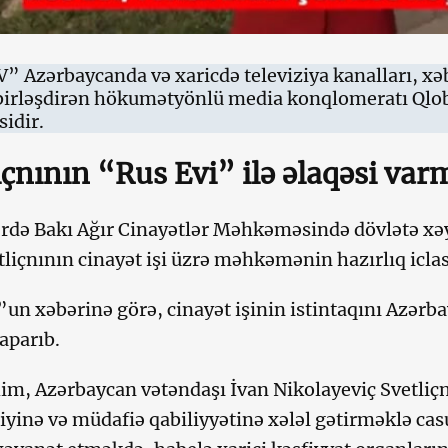
” Azərbaycanda və xaricdə televiziya kanalları, xəb
birləşdirən hökumətyönlü media konqlomeratı Ql
sidir.
içnının “Rus Evi” ilə əlaqəsi var
rdə Bakı Ağır Cinayətlər Məhkəməsində dövlətə xəy
tliçnının cinayət işi üzrə məhkəmənin hazırlıq iclası
un xəbərinə görə, cinayət işinin istintaqını Azərb
aparıb.
m, Azərbaycan vətəndaşı İvan Nikolayeviç Svetliçnı
iyinə və müdafiə qabiliyyətinə xələl gətirməklə ca