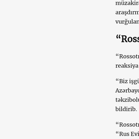
müzakirə
araşdırm
vurğulan
“Ross
“Rossot
reaksiya
“Biz iş
Azərbay
təkzibol
bildirib.
“Rossotr
“Rus Evi