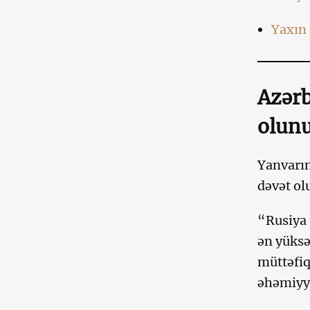
Yaxın 
Azərb
olun
Yanvarın
dəvət ol
“Rusiya 
ən yüksə
müttəfiq
əhəmiyyə