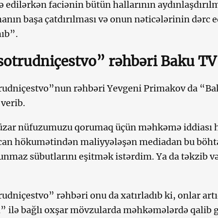
 edilərkən faciənin bütün hallarının aydınlaşdırıl
anın başa çatdırılması və onun nəticələrinin dərc e
ıb”.
otrudniçestvo” rəhbəri Baku TV 
rudniçestvo”nun rəhbəri Yevgeni Primakov da “Ba
 verib.
güzar nüfuzumuzu qorumaq üçün məhkəmə iddiası h
can hökumətindən maliyyələşən mediadan bu böhta
unmaz sübutlarını eşitmək istərdim. Ya da təkzib v
udniçestvo” rəhbəri onu da xatırladıb ki, onlar ar
” ilə bağlı oxşar mövzularda məhkəmələrdə qalib 