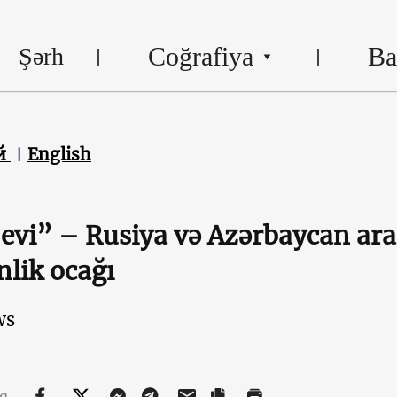
Coğrafiya
Ba
Şərh
й
English
evi” – Rusiya və Azərbaycan ara
nlik ocağı
ws
aq