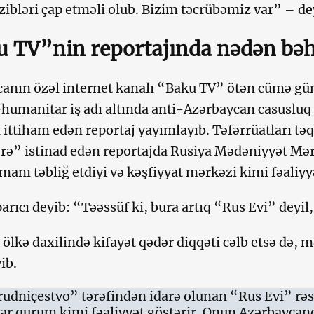
kzibləri çap etməli olub. Bizim təcrübəmiz var” – d
 TV”nin reportajında ​​nədən bəhs
anın özəl internet kanalı “Baku TV” ötən cümə gü
umanitar iş adı altında anti-Azərbaycan casusluq f
ittiham edən reportaj yayımlayıb. Təfərrüatları tə
ə” istinad edən reportajda Rusiya Mədəniyyət Mərk
manı təbliğ etdiyi və kəşfiyyat mərkəzi kimi fəaliyyə
parıcı deyib: “Təəssüf ki, bura artıq “Rus Evi” deyil,
 ölkə daxilində kifayət qədər diqqəti cəlb etsə də, m
ib.
udniçestvo” tərəfindən idarə olunan “Rus Evi” rə
r qurum kimi fəaliyyət göstərir. Onun Azərbaycand