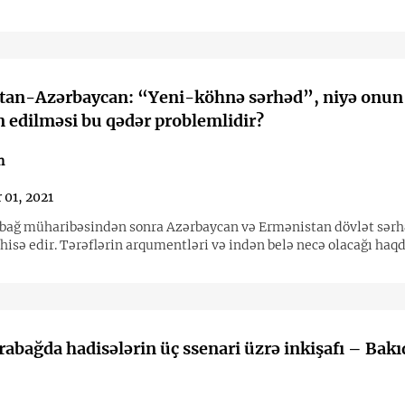
tan-Azərbaycan: “Yeni-köhnə sərhəd”, niyə onun
edilməsi bu qədər problemlidir?
n
 01, 2021
abağ müharibəsindən sonra Azərbaycan və Ermənistan dövlət sərhə
hisə edir. Tərəflərin arqumentləri və indən belə necə olacağı haq
rabağda hadisələrin üç ssenari üzrə inkişafı – Bak