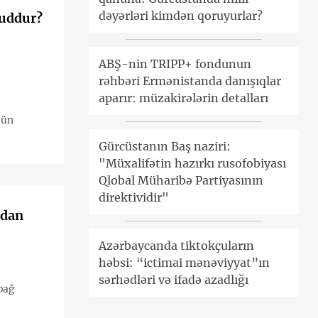
dəyərləri kimdən qoruyurlar?
cuddur?
ABŞ-nin TRIPP+ fondunun
rəhbəri Ermənistanda danışıqlar
aparır: müzakirələrin detalları
zün
Gürcüstanın Baş naziri:
"Müxalifətin hazırkı rusofobiyası
Qlobal Müharibə Partiyasının
direktividir"
ıdan
Azərbaycanda tiktokçuların
həbsi: “ictimai mənəviyyat”ın
sərhədləri və ifadə azadlığı
bağ