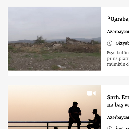
“Qaraba
Azərbayca
Oktyab
Əgər bütün
prinsiplər
mümkün o
Şərh. Er
nə baş v
Azərbayca