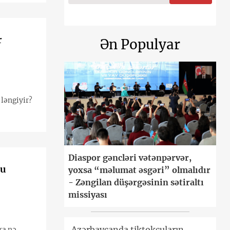
r
Ən Populyar
 ləngiyir?
Diaspor gəncləri vətənpərvər,
nu
yoxsa “məlumat əsgəri” olmalıdır
- Zəngilan düşərgəsinin sətiraltı
missiyası
Azərbaycanda tiktokçuların
ra nə