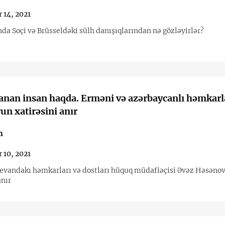
 14, 2021
da Soçi və Brüsseldəki sülh danışıqlarından nə gözləyirlər?
anan insan haqda. Erməni və azərbaycanlı həmkarl
n xatirəsini anır
n
 10, 2021
revandakı həmkarları və dostları hüquq müdafiəçisi Əvəz Həsəno
anır