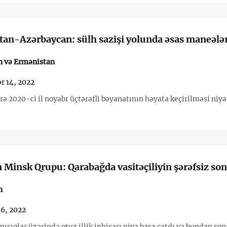
an-Azərbaycan: sülh sazişi yolunda əsas maneələ
n və Ermənistan
r 14, 2022
ə 2020-ci il noyabr üçtərəfli bəyanatının həyata keçirilməsi niyə
Minsk Qrupu: Qarabağda vasitəçiliyin şərəfsiz so
n
16, 2022
şıqlar üzərində otuz illik inhisarı niyə başa çatdı və bundan son