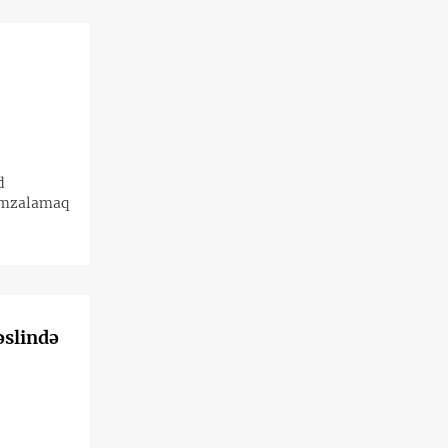
d
 imzalamaq
əslində