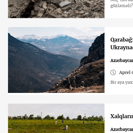
gözləməli?
Qarabağ:
Ukraynad
Azərbayca
Aprel 
Bir aya yax
Xalqların
Azərbayca