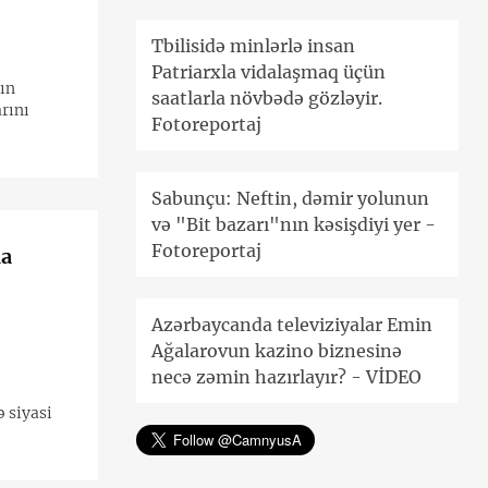
Tbilisidə minlərlə insan
Patriarxla vidalaşmaq üçün
ın
saatlarla növbədə gözləyir.
rını
Fotoreportaj
Sabunçu: Neftin, dəmir yolunun
və "Bit bazarı"nın kəsişdiyi yer -
Fotoreportaj
da
Azərbaycanda televiziyalar Emin
Ağalarovun kazino biznesinə
necə zəmin hazırlayır? - VİDEO
 siyasi