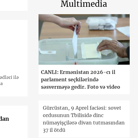
Multimedia
CANLI: Ermənistan 2026-cı il
dləri ilə
parlament seçkilərində
da
səsverməyə gedir. Foto və video
Gürcüstan, 9 Aprel faciəsi: sovet
ordusunun Tbilisidə dinc
ıdan
nümayişçilərə divan tutmasından
37 il ötdü