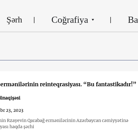
Coğrafiya
Ba
Şərh
ermənilərinin reinteqrasiyası. “Bu fantastikadır!”
ünaqişəsi
br 23, 2023
hin Rzayevin Qarabağ ermənilərinin Azərbaycan cəmiyyətinə
iyası haqda şərhi