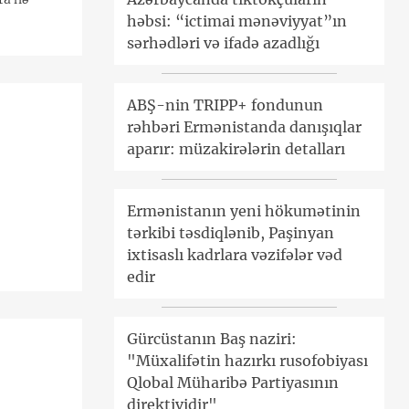
həbsi: “ictimai mənəviyyat”ın
sərhədləri və ifadə azadlığı
ABŞ-nin TRIPP+ fondunun
rəhbəri Ermənistanda danışıqlar
aparır: müzakirələrin detalları
Ermənistanın yeni hökumətinin
tərkibi təsdiqlənib, Paşinyan
ixtisaslı kadrlara vəzifələr vəd
edir
Gürcüstanın Baş naziri:
"Müxalifətin hazırkı rusofobiyası
Qlobal Müharibə Partiyasının
direktividir"