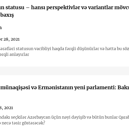
n statusu – hansı perspektivlər və variantlar möv
 baxış
n
r 28, 2021
rəfləri statusun vacibliyi haqda fərqli düşünürlər və hətta bu sö
rqli anlayırlar
münaqişəsi və Ermənistanın yeni parlamenti: Bak
8, 2021
dakı seçkilər Azərbaycan üçün nəyi dəyişib və bütün bunlar Qara
 necə təsir göstərəcək?