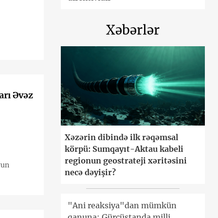
Xəbərlər
arı Əvəz
Xəzərin dibində ilk rəqəmsal
körpü: Sumqayıt-Aktau kabeli
regionun geostrateji xəritəsini
vun
necə dəyişir?
"Ani reaksiya"dan mümkün
qanuna: Gürcüstanda milli