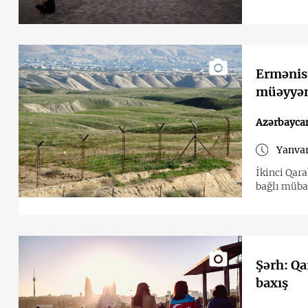
Ermənis
müəyyən 
Azərbayca
Yanvar
İkinci Qar
bağlı müba
Şərh: Qa
baxış