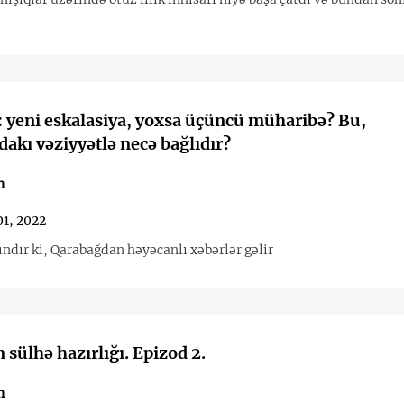
 yeni eskalasiya, yoxsa üçüncü müharibə? Bu,
akı vəziyyətlə necə bağlıdır?
n
01, 2022
ındır ki, Qarabağdan həyəcanlı xəbərlər gəlir
 sülhə hazırlığı. Epizod 2.
n