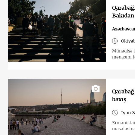
Qarabağı
Bakıdan
Azərbayca
Oktyab
Münaqişə tə
mənasını fə
Qarabağ 
baxış
İyun 2
Ermənistan
məsələsinə