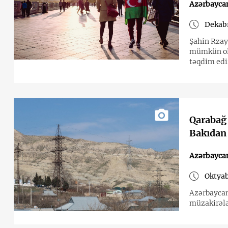
Azərbayca
Dekabr
Şahin Rzay
mümkün olu
təqdim edi
Qarabağ 
Bakıdan
Azərbayca
Oktyab
Azərbaycan
müzakirələ