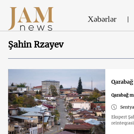
Xəbərlər
Şahin Rzayev
Qarabağ 
Qarabağ m
Sentya
Ekspert Şa
reinteqras