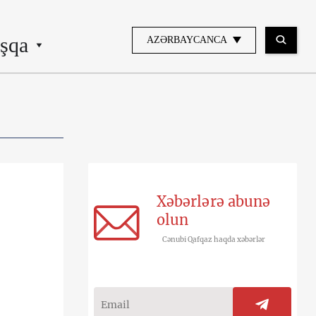
şqa
AZƏRBAYCANCA
Xəbərlərə abunə
olun
Cənubi Qafqaz haqda xəbərlər