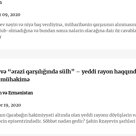
n
 09, 2020
ev nəyin və niyə baş verdiyinə, müharibənin qarşısının alınmasın
b-olmadığına və bundan sonra nələrin olacağına dair öz cavabla
r
və “ərazi qarşılığında sülh” – yeddi rayon haqqın
 mühakimə
n və Ermənistan
r 19, 2020
ın Qarabağın hakimiyyəti altında olan yeddi rayonu döyüşlərin və
rin episentrindədir. Söhbət nədən gedir? Şahin Rzayevin şərhləri