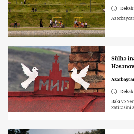
Dekabr
Azərbaycan
Sülhə in
Həsənovu
Azərbayca
Dekabr
Bakı və Ye
xatirəsini 