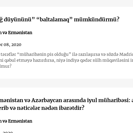
ğ düyününü” “baltalamaq” mümkündürmü?
n və Ermənistan
r 08, 2020
 tərəflər “müharibənin pis olduğu” ilə razılaşırsa və sözdə Madri
ini qəbul etməyə hazırdırsa, niyə indiyə qədər sülh müqaviləsini
lmur?
mənistan və Azərbaycan arasında iyul müharibəsi: 
erib və nəticələr nədən ibarətdir?
n və Ermənistan