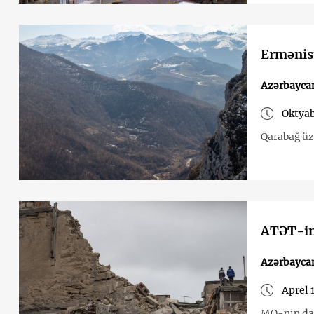
Ermənist
Azərbayca
Oktyab
Qarabağ üzr
ATƏT-in 
Azərbayca
Aprel 
MQ-nin danı