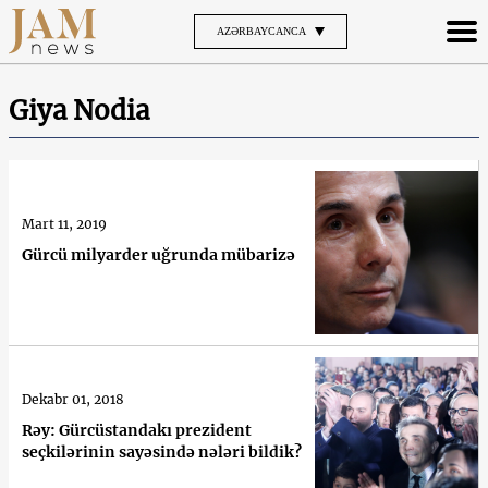
AZƏRBAYCANCA
Giya Nodia
Mart 11, 2019
Gürcü milyarder uğrunda mübarizə
Dekabr 01, 2018
Rəy: Gürcüstandakı prezident
seçkilərinin sayəsində nələri bildik?