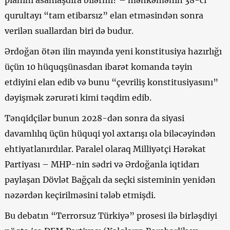
qurultayı “tam etibarsız” elan etməsindən sonra
verilən suallardan biri də budur.
Ərdoğan ötən ilin mayında yeni konstitusiya hazırlığı
üçün 10 hüquqşünasdan ibarət komanda təyin
etdiyini elan edib və bunu “çevriliş konstitusiyasını”
dəyişmək zərurəti kimi təqdim edib.
Tənqidçilər bunun 2028-dən sonra da siyasi
davamlılıq üçün hüquqi yol axtarışı ola biləcəyindən
ehtiyatlanırdılar. Paralel olaraq Milliyətçi Hərəkat
Partiyası – MHP-nin sədri və Ərdoğanla iqtidarı
paylaşan Dövlət Bağçalı da seçki sisteminin yenidən
nəzərdən keçirilməsini tələb etmişdi.
Bu debatın “Terrorsuz Türkiyə” prosesi ilə birləşdiyi