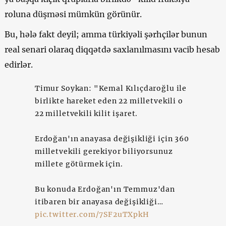
roluna düşməsi mümkün görünür.
Bu, hələ fakt deyil; amma türkiyəli şərhçilər bunun
real senari olaraq diqqətdə saxlanılmasını vacib hesab
edirlər.
Timur Soykan: "Kemal Kılıçdaroğlu ile
birlikte hareket eden 22 milletvekili o
22 milletvekili kilit işaret.
Erdoğan'ın anayasa değişikliği için 360
milletvekili gerekiyor biliyorsunuz
millete götürmek için.
Bu konuda Erdoğan'ın Temmuz'dan
itibaren bir anayasa değişikliği…
pic.twitter.com/7SF2uTXpkH