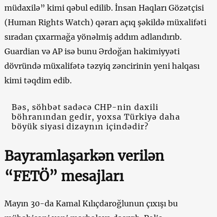
müdaxilə” kimi qəbul edilib. İnsan Haqları Gözətçisi
(Human Rights Watch) qərarı açıq şəkildə müxalifəti
sıradan çıxarmağa yönəlmiş addım adlandırıb.
Guardian və AP isə bunu Ərdoğan hakimiyyəti
dövründə müxalifətə təzyiq zəncirinin yeni halqası
kimi təqdim edib.
Bəs, söhbət sadəcə CHP-nin daxili
böhranından gedir, yoxsa Türkiyə daha
böyük siyasi dizaynın içindədir?
Bayramlaşarkən verilən
“FETÖ” mesajları
Mayın 30-da Kamal Kılıçdaroğlunun çıxışı bu