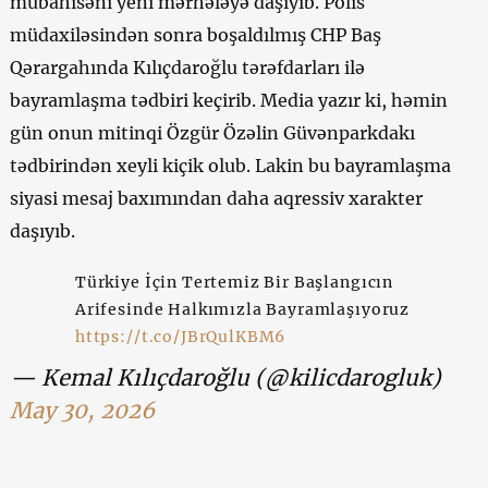
mübahisəni yeni mərhələyə daşıyıb. Polis
müdaxiləsindən sonra boşaldılmış CHP Baş
Qərargahında Kılıçdaroğlu tərəfdarları ilə
bayramlaşma tədbiri keçirib. Media yazır ki, həmin
gün onun mitinqi Özgür Özəlin Güvənparkdakı
tədbirindən xeyli kiçik olub. Lakin bu bayramlaşma
siyasi mesaj baxımından daha aqressiv xarakter
daşıyıb.
Türkiye İçin Tertemiz Bir Başlangıcın
Arifesinde Halkımızla Bayramlaşıyoruz
https://t.co/JBrQulKBM6
— Kemal Kılıçdaroğlu (@kilicdarogluk)
May 30, 2026