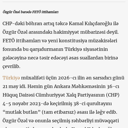
Özgür Özəl barədə FETÖ ittihamları
CHP-dəki böhran artıq təkcə Kamal Kılıçdaroğlu ilə
Özgür Özəl arasındakı hakimiyyət mübarizəsi deyil.
FETÖ ittihamları və yeni konstitusiya müzakirələri
fonunda bu qarşıdurmanın Türkiyə siyasətinin
gələcəyinə necə təsir edəcəyi əsas suallardan birinə
çevrilib.
Türkiyə
müxalifəti üçün 2026-cı ilin ən sarsıdıcı günü
21 may idi. Həmin gün Ankara Məhkəməsinin 36-cı
Hüquq Dairəsi Cümhuriyyət Xalq Partiyasının (CHP)
4-5 noyabr 2023-də keçirilmiş 38-ci qurultayını
“mutlak butlan” (tam etibarsız) əsası ilə ləğv edib.
Özgür Özəl və onunla seçilmiş rəhbərliyi müvəqqəti