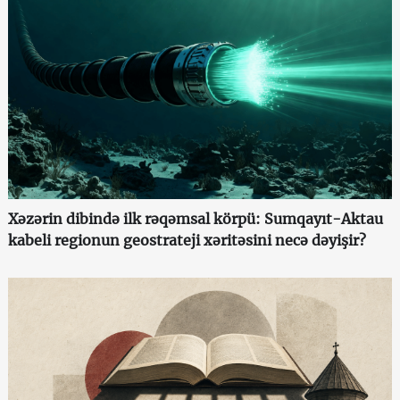
Xəzərin dibində ilk rəqəmsal körpü: Sumqayıt-Aktau
kabeli regionun geostrateji xəritəsini necə dəyişir?