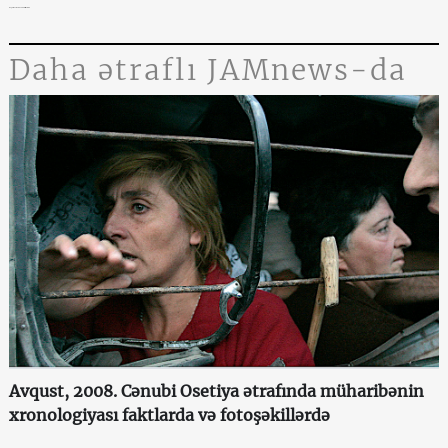
Özgür Özəl barədə FETÖ ittihamları
Daha ətraflı JAMnews-da
Avqust, 2008. Cənubi Osetiya ətrafında müharibənin
xronologiyası faktlarda və fotoşəkillərdə