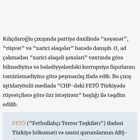
Kılıçdaroğlu çıxışında partiya daxilində “xəyanət”,
“rüşvət” və “xarici əlaqələr” barədə danışıb. O, ad
çəkmədən “xarici əlaqəli şəxsləri” vaxtında görə
bilmədiyinə və bələdiyyələrdəki korrupsiya fiqurlarını
təmizləmədiyinə görə peşmanlıq ifadə edib. Bu çıxış
iqtidaryönlü mediada “CHP-dəki FETÖ Türkiyədə
rüşvətçilərə görə üzr istəyirəm” başlığı ilə təqdim
edilib.
FETÖ
(“Fethullahçı Terror Təşkilatı”) ifadəsi
Türkiyə hökuməti və rəsmi qurumlarının ABŞ-