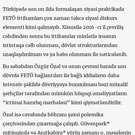
Türkiyədə son on ildə formalaşan siyasi praktikada
FETÖ ittihamları çox zaman təkcə siyasi diskurs
elementi kimi qalmayıb. Xüsusilə 2016-cı il çevriliş
cəhdindən sonra bu ittihamlar minlərlə insanın
istintaqa cəlb olunması, dövlət strukturlarından
uzaqlaşdırılması və ya həbs olunması ilə nəticələnib.
Bu səbəbdən Özgür Özəl və onun çevrəsi barədə son
dövrdə FETÖ bağlantıları ilə bağlı iddiaların daha
intensiv şəkildə dövriyyəyə buraxılması bəzi müxalif
şərhçilər tərəfindən mümkün hüquqi əməliyyatların
“ictimai hazırlıq mərhələsi” kimi qiymətləndirilir.
Özəl isə cavabında böhranı şəxsi polemika
çərçivəsindən çıxarmağa çalışıb. Güvənpark*
mitinqində və Anıtkabirə* yürüş zamanı o, məsələnin