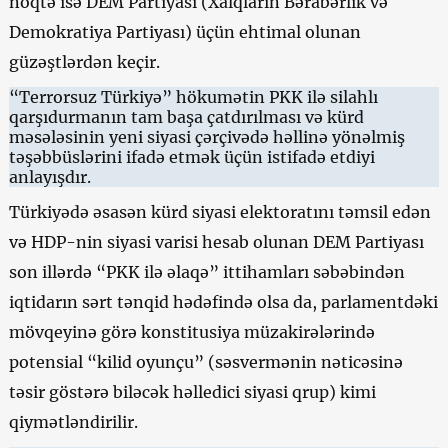
nöqtə isə DEM Partiyası (Xalqların Bərabərlik və
Demokratiya Partiyası) üçün ehtimal olunan
güzəştlərdən keçir.
“Terrorsuz Türkiyə” hökumətin PKK ilə silahlı
qarşıdurmanın tam başa çatdırılması və kürd
məsələsinin yeni siyasi çərçivədə həllinə yönəlmiş
təşəbbüslərini ifadə etmək üçün istifadə etdiyi
anlayışdır.
Türkiyədə əsasən kürd siyasi elektoratını təmsil edən
və HDP-nin siyasi varisi hesab olunan DEM Partiyası
son illərdə “PKK ilə əlaqə” ittihamları səbəbindən
iqtidarın sərt tənqid hədəfində olsa da, parlamentdəki
mövqeyinə görə konstitusiya müzakirələrində
potensial “kilid oyunçu” (səsvermənin nəticəsinə
təsir göstərə biləcək həlledici siyasi qrup) kimi
qiymətləndirilir.