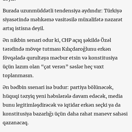
Burada uzunmüddətli tendensiya aydındır: Türkiyə
siyasətində məhkəmə vasitəsilə müxalifətə nəzarət
artıq istisna deyil.
Ən nikbin senari odur ki, CHP açıq şəkildə Özəl
tərəfində mövqe tutması Kılıçdaroğlunu erkən
fövqəladə qurultaya məcbur etsin və konstitusiya
üçün lazım olan “çat verən” səslər heç vaxt
toplanmasın.
Ən bədbin ssenari isə budur: partiya bölünəcək,
hüquqi təzyiq yeni həbslərələ davam edəcək, media
bunu legitimləşdirəcək və iqtidar erkən seçki ya da
konstitusiya bazarlığı üçün daha rahat manevr sahəsi
qazanacaq.