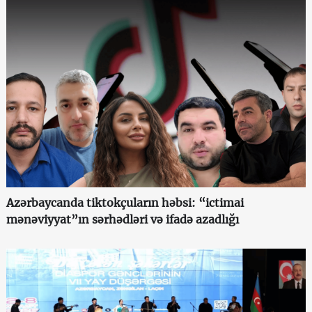
Azərbaycanda tiktokçuların həbsi: “ictimai
mənəviyyat”ın sərhədləri və ifadə azadlığı