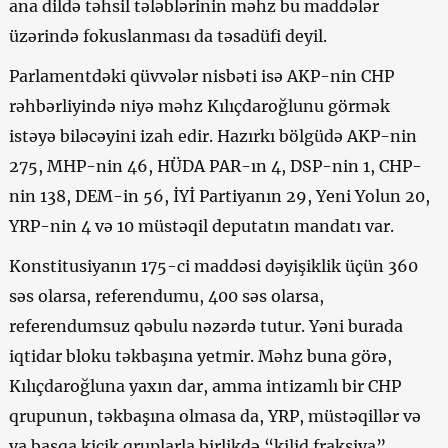
ana dildə təhsil tələblərinin məhz bu maddələr
üzərində fokuslanması da təsadüfi deyil.
Parlamentdəki qüvvələr nisbəti isə AKP-nin CHP
rəhbərliyində niyə məhz Kılıçdaroğlunu görmək
istəyə biləcəyini izah edir. Hazırkı bölgüdə AKP-nin
275, MHP-nin 46, HÜDA PAR-ın 4, DSP-nin 1, CHP-
nin 138, DEM-in 56, İYİ Partiyanın 29, Yeni Yolun 20,
YRP-nin 4 və 10 müstəqil deputatın mandatı var.
Konstitusiyanın 175-ci maddəsi dəyişiklik üçün 360
səs olarsa, referendumu, 400 səs olarsa,
referendumsuz qəbulu nəzərdə tutur. Yəni burada
iqtidar bloku təkbaşına yetmir. Məhz buna görə,
Kılıçdaroğluna yaxın dar, amma intizamlı bir CHP
qrupunun, təkbaşına olmasa da, YRP, müstəqillər və
ya başqa kiçik qruplarla birlikdə “kilid fraksiya”