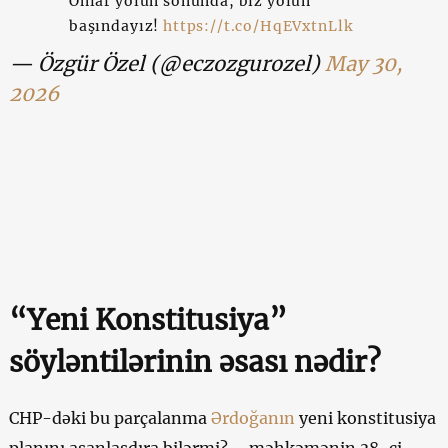
Onlar yolun sonunda, biz yolun
başındayız!
https://t.co/HqEVxtnLlk
— Özgür Özel (@eczozgurozel)
May 30,
2026
“Yeni Konstitusiya”
söyləntilərinin əsası nədir?
CHP-dəki bu parçalanma
Ərdoğanın
yeni konstitusiya
planını asanlaşdıra bilərmi? – məhkəmənin 38-ci