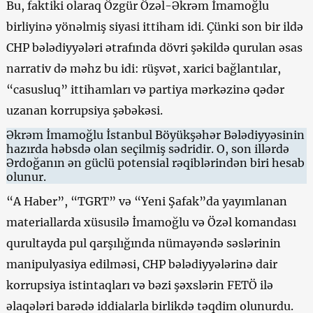
Bu, faktiki olaraq Özgür Özəl-Əkrəm İmamoğlu
birliyinə yönəlmiş siyasi ittiham idi. Çünki son bir ildə
CHP bələdiyyələri ətrafında dövri şəkildə qurulan əsas
narrativ də məhz bu idi: rüşvət, xarici bağlantılar,
“casusluq” ittihamları və partiya mərkəzinə qədər
uzanan korrupsiya şəbəkəsi.
Əkrəm İmamoğlu İstanbul Böyükşəhər Bələdiyyəsinin
hazırda həbsdə olan seçilmiş sədridir. O, son illərdə
Ərdoğanın ən güclü potensial rəqiblərindən biri hesab
olunur.
“A Haber”, “TGRT” və “Yeni Şafak”da yayımlanan
materiallarda xüsusilə İmamoğlu və Özəl komandası
qurultayda pul qarşılığında nümayəndə səslərinin
manipulyasiya edilməsi, CHP bələdiyyələrinə dair
korrupsiya istintaqları və bəzi şəxslərin FETÖ ilə
əlaqələri barədə iddialarla birlikdə təqdim olunurdu.