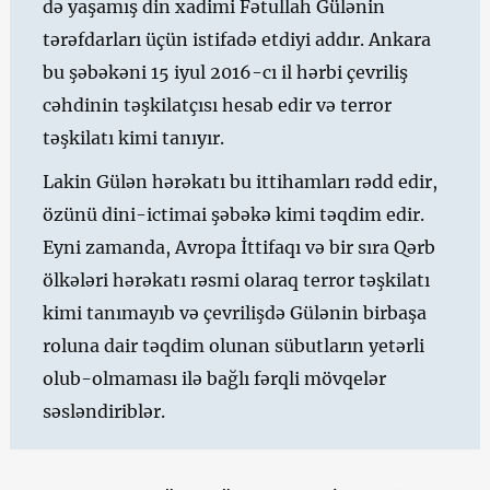
də yaşamış din xadimi Fətullah Gülənin
tərəfdarları üçün istifadə etdiyi addır. Ankara
bu şəbəkəni 15 iyul 2016-cı il hərbi çevriliş
cəhdinin təşkilatçısı hesab edir və terror
təşkilatı kimi tanıyır.
Lakin Gülən hərəkatı bu ittihamları rədd edir,
özünü dini-ictimai şəbəkə kimi təqdim edir.
Eyni zamanda, Avropa İttifaqı və bir sıra Qərb
ölkələri hərəkatı rəsmi olaraq terror təşkilatı
kimi tanımayıb və çevrilişdə Gülənin birbaşa
roluna dair təqdim olunan sübutların yetərli
olub-olmaması ilə bağlı fərqli mövqelər
səsləndiriblər.