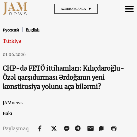
AZƏRBAYCANCA
English
Русский
Türkiyə
01.06.2026
CHP-də FETÖ ittihamları: Kılıçdaroğlu-
Özəl qarşıdurması Ərdoğanın yeni
konstitusiya yolunu aça bilərmi?
JAMnews
Bakı
Paylaşmaq