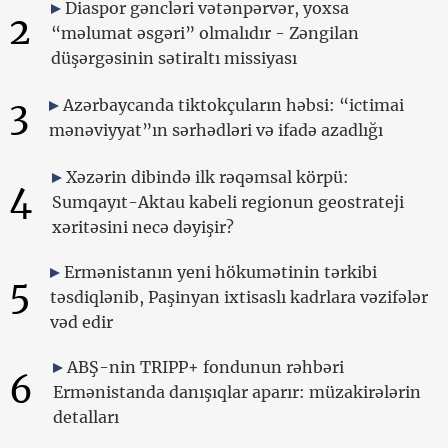
Diaspor gəncləri vətənpərvər, yoxsa
2
“məlumat əsgəri” olmalıdır - Zəngilan
düşərgəsinin sətiraltı missiyası
3
Azərbaycanda tiktokçuların həbsi: “ictimai
mənəviyyat”ın sərhədləri və ifadə azadlığı
Xəzərin dibində ilk rəqəmsal körpü:
4
Sumqayıt-Aktau kabeli regionun geostrateji
xəritəsini necə dəyişir?
Ermənistanın yeni hökumətinin tərkibi
5
təsdiqlənib, Paşinyan ixtisaslı kadrlara vəzifələr
vəd edir
ABŞ-nin TRIPP+ fondunun rəhbəri
6
Ermənistanda danışıqlar aparır: müzakirələrin
detalları