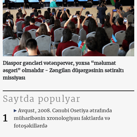
Diaspor gəncləri vətənpərvər, yoxsa “məlumat
əsgəri” olmalıdır - Zəngilan düşərgəsinin sətiraltı
missiyası
Saytda populyar
Avqust, 2008. Cənubi Osetiya ətrafında
1
müharibənin xronologiyası faktlarda və
fotoşəkillərdə