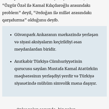
“Özgür Özəl ilə Kamal Kılıçdaroğlu arasındakı
problem” deyil, “Ərdoğan ilə millət arasındakı
qarşıdurma” olduğunu deyib.
Güvənpark Ankaranın mərkəzində yerləşən
və siyasi aksiyaların keçirildiyi əsas
meydanlardan biridir.
Anıtkabir Türkiyə Cümhuriyyətinin
qurucusu sayılan Mustafa Kamal Atatürkün
məqbərəsinın yerləşdiyi yerdir və Türkiyə
siyasətində mühüm simvolik məna daşıyır.