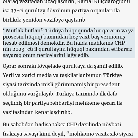
olaraq vəzifədən uzaqlaşdırıb, Kamal Kılıçdaroğlunu
isə 37-ci qurultay dövrünün partiya orqanları ilə
birlikdə yenidən vəzifəyə qaytarıb.
“Mutlak butlan” Türkiyə hüququnda bir qərarın və ya
prosesin hüquqi baxımdan heç vaxt baş verməmiş
hesab edilməsi deməkdir. Bu halda məhkəmə CHP-
nin 2023-cü il qurultayını hüquqi baxımdan etibarsız
sayaraq onun nəticələrini ləğv edib.
Qərar sonrakı fövqəladə qurultaya da şamil edilib.
Yerli və xarici media və təşkilatlar bunun Türkiyə
siyasi tarixində misli görünməmiş bir presedent
olduğunu vurğulayıb. Türkiyə tarixində ilk dəfə
seçilmiş bir partiya rəhbərliyi məhkəmə qərarı ilə
vəzifəsindən kənarlaşdırılıb.
Bu səbəbdən hadisə təkcə CHP daxilində növbəti
fraksiya savaşı kimi deyil, “məhkəmə vasitəsilə siyasi