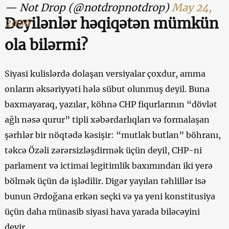
— Not Drop (@notdropnotdrop)
May 24,
Deyilənlər həqiqətən mümkün
2026
ola bilərmi?
Siyasi kulislərdə dolaşan versiyalar çoxdur, amma
onların əksəriyyəti hələ sübut olunmuş deyil. Buna
baxmayaraq, yazılar, köhnə CHP fiqurlarının “dövlət
ağlı nəsə qurur” tipli xəbərdarlıqları və formalaşan
şərhlər bir nöqtədə kəsişir: “mutlak butlan” böhranı,
təkcə Özəli zərərsizləşdirmək üçün deyil, CHP-ni
parlament və ictimai legitimlik baxımından iki yerə
bölmək üçün də işlədilir. Digər yayılan təhlillər isə
bunun Ərdoğana erkən seçki və ya yeni konstitusiya
üçün daha münasib siyasi hava yarada biləcəyini
deyir.