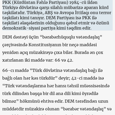
PKK (Kürdüstan Fəhlə Partiyası) 1984-cü ildən
Türkiyə dövlətinə qarşı silahlı mübarizə aparan kürd
təşkilatıdır. Türkiyə, ABŞ və Avropa İttifaqı onu terror
təşkilatı kimi tanıyır. DEM Partiyası isə PKK ilə
təşkilati əlaqələrinin olduğunu qəbul etmir və özünü
demokratik-siyasi partiya kimi təqdim edir.
DEM dəstəyi üçün “bərabərhüquqlu vətəndaşlıq”
çərçivəsində Konstitusiyanın bir neçə maddəsi
yenidən açıq müzakirəyə çıxa bilər. Burada ən çox
xatırlanan iki maddə var: 66 və 42.
66-cı maddə “Türk dövlətinə vətəndaşlıq bağı ilə
bağlı olan hər kəs türkdür” deyir; 42-ci maddə isə
“Türk vətəndaşlarına hər hansı təhsil müəssisəsində
türk dilindən başqa bir dil ana dili kimi öyrədilə
bilməz” hökmünü ehtiva edir. DEM tərəfindən uzun
müddətdir müzakirə olunan “bərabər vətəndaşlıq” və