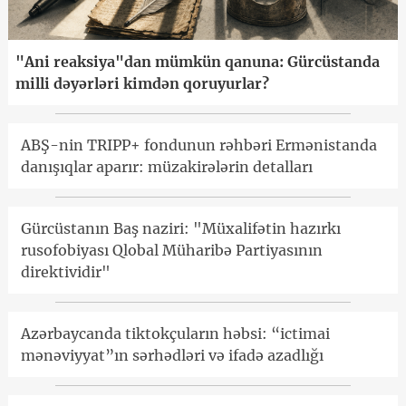
"Ani reaksiya"dan mümkün qanuna: Gürcüstanda
milli dəyərləri kimdən qoruyurlar?
ABŞ-nin TRIPP+ fondunun rəhbəri Ermənistanda
danışıqlar aparır: müzakirələrin detalları
Gürcüstanın Baş naziri: "Müxalifətin hazırkı
rusofobiyası Qlobal Müharibə Partiyasının
direktividir"
Azərbaycanda tiktokçuların həbsi: “ictimai
mənəviyyat”ın sərhədləri və ifadə azadlığı