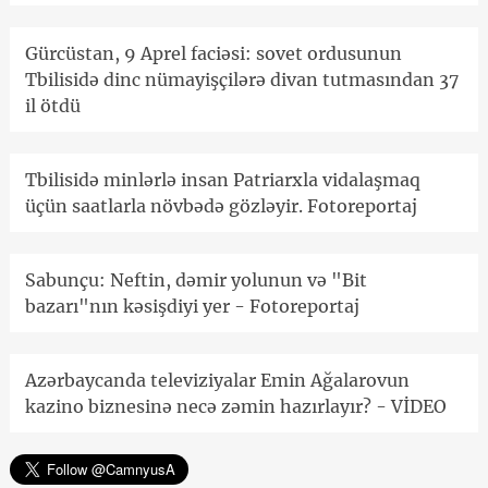
Gürcüstan, 9 Aprel faciəsi: sovet ordusunun
Tbilisidə dinc nümayişçilərə divan tutmasından 37
il ötdü
Tbilisidə minlərlə insan Patriarxla vidalaşmaq
üçün saatlarla növbədə gözləyir. Fotoreportaj
Sabunçu: Neftin, dəmir yolunun və "Bit
bazarı"nın kəsişdiyi yer - Fotoreportaj
Azərbaycanda televiziyalar Emin Ağalarovun
kazino biznesinə necə zəmin hazırlayır? - VİDEO