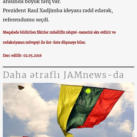
arasında böyük fərq var.
Prezident Raul Xadjimba ideyanı rədd edərək,
referendumu seçdi.
Məqalədə bildirilən fikirlər müəllifin nöqtei-nəzərini əks etdirir və
redaksiyanın mövqeyi ilə üst-üstə düşməyə bilər.
Dərc edilib: 02.05.2016
Daha ətraflı JAMnews-da