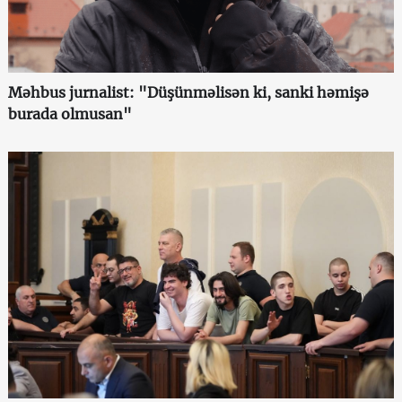
Məhbus jurnalist: "Düşünməlisən ki, sanki həmişə
burada olmusan"