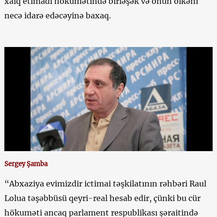
xalq etimadı hökumətində birləşək və onun ölkəni
necə idarə edəcəyinə baxaq.
Sergey Şamba
“Abxaziya evimizdir ictimai təşkilatının rəhbəri Raul
Lolua təşəbbüsü qeyri-real hesab edir, çünki bu cür
hökuməti ancaq parlament respublikası şəraitində