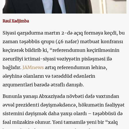
Raul Xadjimba
Siyasi qarşıdurma martın 2-də açıq formaya keçdi, bu
zaman təşəbbüs qrupu (46 nəfər) mətbuat konfransı
keçirərək bildirib ki, “referendumun keçirilməsinin
zəruriliyi ictimai-siyasi vəziyyətin pisləşməsi ilə
bağlıdır.
JAMnews
artıq referendumun lehinə,
əleyhinə olanların və tərəddüd edənlərin
arqumentləri barədə ətraflı danışıb.
Bununla yanaşı Abxaziyada növbəti dəfə vaxtından
əvvəl prezidenti dəyişməkdəncə, hökumətin fəaliyyət
sistemini dəyişmək daha yaxşı olardı – təşəbbüsü də
fəal müzakirə olunur. Yəni tamamilə yeni bir “xalq