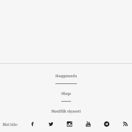
Haqqımızda
Əlaqə
Məxfilik siyasəti
Bizi izlə: