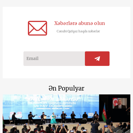
Xəbərlərə abunə olun
Cənubi Qafqaz haqda xəbərlər
Ən Populyar