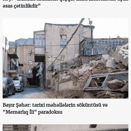
əsas çətinlikdir"
Bayır Şəhər: tarixi məhəllələrin söküntüsü və
"Memarlıq İli" paradoksu