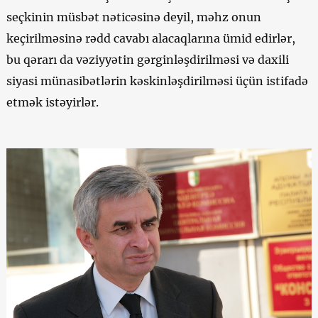
seçkinin müsbət nəticəsinə deyil, məhz onun
keçirilməsinə rədd cavabı alacaqlarına ümid edirlər,
bu qərarı da vəziyyətin gərginləşdirilməsi və daxili
siyasi münasibətlərin kəskinləşdirilməsi üçün istifadə
etmək istəyirlər.