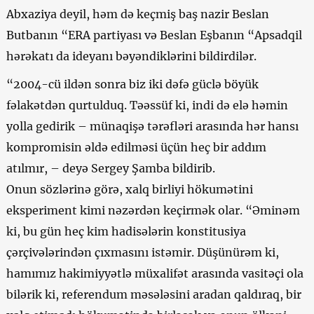
Abxaziya deyil, həm də keçmiş baş nazir Beslan
Butbanın “ERA partiyası və Beslan Eşbanın “Apsadqil
hərəkatı da ideyanı bəyəndiklərini bildirdilər.
“2004-cü ildən sonra biz iki dəfə güclə böyük
fəlakətdən qurtulduq. Təəssüf ki, indi də elə həmin
yolla gedirik – münaqişə tərəfləri arasında hər hansı
kompromisin əldə edilməsi üçün heç bir addım
atılmır, – deyə Sergey Şamba bildirib.
Onun sözlərinə görə, xalq birliyi hökumətini
eksperiment kimi nəzərdən keçirmək olar. “Əminəm
ki, bu gün heç kim hadisələrin konstitusiya
çərçivələrindən çıxmasını istəmir. Düşünürəm ki,
hamımız hakimiyyətlə müxalifət arasında vasitəçi ola
bilərik ki, referendum məsələsini aradan qaldıraq, bir