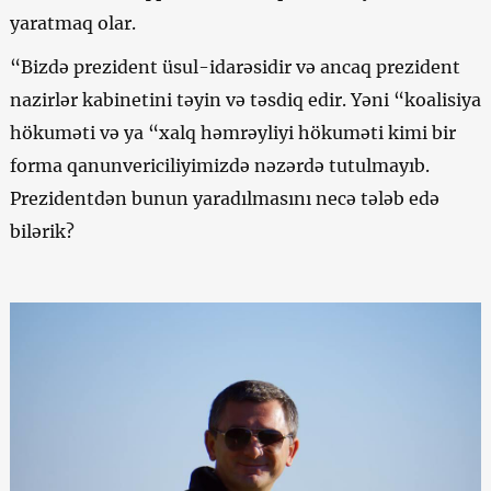
yaratmaq olar.
“Bizdə prezident üsul-idarəsidir və ancaq prezident
nazirlər kabinetini təyin və təsdiq edir. Yəni “koalisiya
hökuməti və ya “xalq həmrəyliyi hökuməti kimi bir
forma qanunvericiliyimizdə nəzərdə tutulmayıb.
Prezidentdən bunun yaradılmasını necə tələb edə
bilərik?