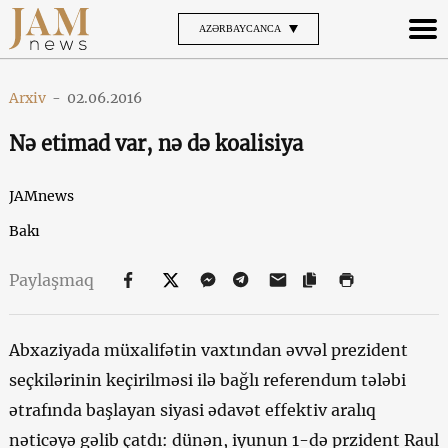
AZƏRBAYCANCA
Arxiv
-
02.06.2016
Nə etimad var, nə də koalisiya
JAMnews
Bakı
Paylaşmaq
Abxaziyada müxalifətin vaxtından əvvəl prezident
seçkilərinin keçirilməsi ilə bağlı referendum tələbi
ətrafında başlayan siyasi ədavət effektiv aralıq
nəticəyə gəlib çatdı: dünən, iyunun 1-də przident Raul