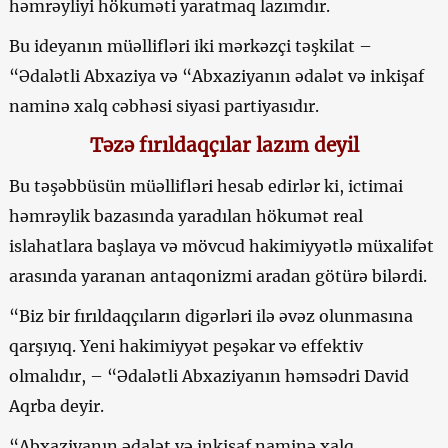
həmrəyliyi hökuməti yaratmaq lazımdır.
Bu ideyanın müəllifləri iki mərkəzçi təşkilat –
“Ədalətli Abxaziya və “Abxaziyanın ədalət və inkişaf
naminə xalq cəbhəsi siyasi partiyasıdır.
Təzə fırıldaqçılar lazım deyil
Bu təşəbbüsün müəllifləri hesab edirlər ki, ictimai
həmrəylik bazasında yaradılan hökumət real
islahatlara başlaya və mövcud hakimiyyətlə müxalifət
arasında yaranan antaqonizmi aradan götürə bilərdi.
“Biz bir fırıldaqçıların digərləri ilə əvəz olunmasına
qarşıyıq. Yeni hakimiyyət peşəkar və effektiv
olmalıdır, – “Ədalətli Abxaziyanın həmsədri David
Aqrba deyir.
“Abxaziyanın ədalət və inkişaf naminə xalq