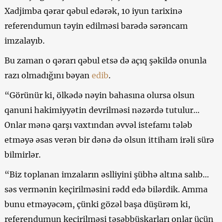
Xadjimba qərar qəbul edərək, 10 iyun tarixinə
referendumun təyin edilməsi barədə sərəncam
imzalayıb.
Bu zaman o qərarı qəbul etsə də açıq şəkildə onunla
razı olmadığını bəyan
edib
.
“Görünür ki, ölkədə nəyin bahasına olursa olsun
qanuni hakimiyyətin devrilməsi nəzərdə tutulur…
Onlar mənə qarşı vaxtından əvvəl istefamı tələb
etməyə əsas verən bir dənə də olsun ittiham irəli sürə
bilmirlər.
“Biz toplanan imzaların əslliyini şübhə altına salıb…
səs vermənin keçirilməsini rədd edə bilərdik. Amma
bunu etməyəcəm, çünki gözəl başa düşürəm ki,
referendumun keçirilməsi təşəbbüskarları onlar üçün