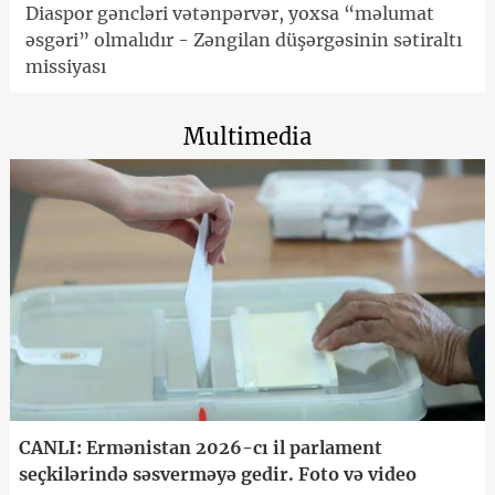
Diaspor gəncləri vətənpərvər, yoxsa “məlumat
əsgəri” olmalıdır - Zəngilan düşərgəsinin sətiraltı
missiyası
Multimedia
CANLI: Ermənistan 2026-cı il parlament
seçkilərində səsverməyə gedir. Foto və video