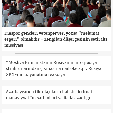
Diaspor gəncləri vətənpərvər, yoxsa “məlumat
əsgəri” olmalıdır - Zəngilan düşərgəsinin sətiraltı
missiyası
"Moskva Ermənistanın Rusiyanın inteqrasiya
strukturlarından çıxmasına nail olacaq": Rusiya
XKX-nin bəyanatına reaksiya
Azərbaycanda tiktokçuların həbsi: “ictimai
mənəviyyat”ın sərhədləri və ifadə azadlığı