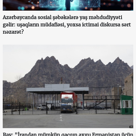
Azərbaycanda sosial şəbəkələrə yaş məhdudiyyəti
gəlir: uşaqların müdafiəsi, yoxsa ictimai diskursa sərt
nəzarət?
Rəy: "İrandan mümkün qaçqın axını Ermənistan üçün