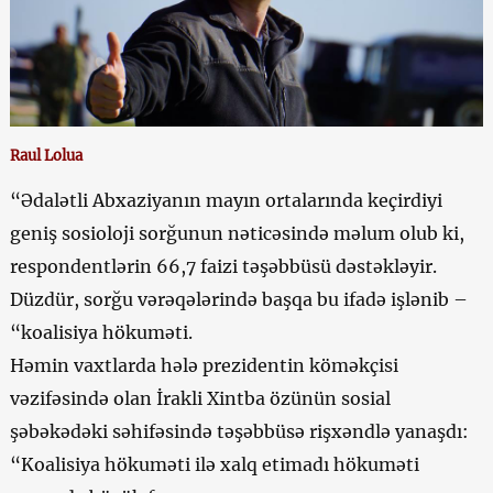
Raul Lolua
“Ədalətli Abxaziyanın mayın ortalarında keçirdiyi
geniş sosioloji sorğunun nəticəsində məlum olub ki,
respondentlərin 66,7 faizi təşəbbüsü dəstəkləyir.
Düzdür, sorğu vərəqələrində başqa bu ifadə işlənib –
“koalisiya hökuməti.
Həmin vaxtlarda hələ prezidentin köməkçisi
vəzifəsində olan İrakli Xintba özünün sosial
şəbəkədəki səhifəsində təşəbbüsə rişxəndlə yanaşdı:
“Koalisiya hökuməti ilə xalq etimadı hökuməti