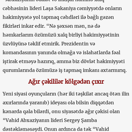
cəbhəsinin lideri Laşa Sakaniya cəmiyyətdə onların
hakimiyyətə yol tapmaq cəhdləri ilə bağlı gəzən
fikirləri inkar edir. “Nə şəxsən mən, nə də
həmkarlarım özümüzü xalq birliyi hakimiyyətinin
üzvlüyünə təklif etmirik. Prezidentin və
komandasının yanında olmağa və islahatlarda fəal
iştirak etməyə hazırıq, amma biz dövlət hakimiyyəti
qurumlarında özümüzə iş tapmaq imkanı axtarmırıq.
Ağır çəkililər kölgədən çıxır
Yeni siyasi oyunçuların (hər iki təşkilat ancaq ötən ilin
axırlarında yaranıb) ideyası ola bilsin diqqətdən
kənarda qala bilərdi, onu siyasətdə ağır çəkisi olan
“Vahid Abxaziyanın lideri Sergey Şamba
dəstəkləməsəydi. Onun ardınca da tək “Vahid