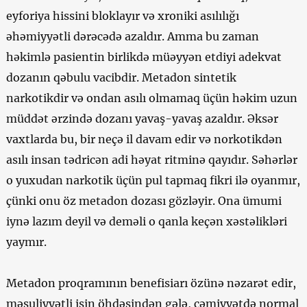
eyforiya hissini bloklayır və xroniki asılılığı
əhəmiyyətli dərəcədə azaldır. Amma bu zaman
həkimlə pasientin birlikdə müəyyən etdiyi adekvat
dozanın qəbulu vacibdir. Metadon sintetik
narkotikdir və ondan asılı olmamaq üçün həkim uzun
müddət ərzində dozanı yavaş-yavaş azaldır. Əksər
vaxtlarda bu, bir neçə il davam edir və norkotikdən
asılı insan tədricən adi həyat ritminə qayıdır. Səhərlər
o yuxudan narkotik üçün pul tapmaq fikri ilə oyanmır,
çünki onu öz metadon dozası gözləyir. Ona ümumi
iynə lazım deyil və deməli o qanla keçən xəstəlikləri
yaymır.
Metadon proqramının benefisiarı özünə nəzarət edir,
məsuliyyətli işin öhdəsindən gələ, cəmiyyətdə normal