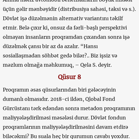
üçün gəlir mənbəyidir (distribusiya sahəsi, taksi və s.).
Dövlət işə düzəlmənin alternativ variantını təkilf
etmir. Belə çıxır ki, onsuz da fərli-başlı perspektivi
olmayan insanların proqramdan çıxandan sonra işə
düzəlmək çansı bir az da azalır. “Hansı
sosiallaşmadan söhbət gedə bilər?.. Biz işsiz və
məzlum olmağa məhkumuq, – Qela S. deyir.
Qüsur 8
Proqramın əsas qüsurlarından biri gələcəyinin
dumanlı olmasıdır. 2018-ci ildən, Qlobal Fond
Gürcüstanı tərk edəndən sonra metadon proqramının
maliyyələşdirilməsi məsələsi durur. Dövlət fondun
proqramlarının maliyyələşdirilməsini davam etdirə
biləcəkmi? Bu suala heç bir qurumun cavabı yoxdur.