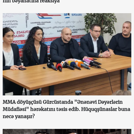
nin bəyanatına reaksiya
MMA döyüşçüsü Gürcüstanda "Ənənəvi Dəyərlərin
Müdafiəsi" hərəkatını təsis edib. Hüquqşünaslar buna
necə yanaşır?