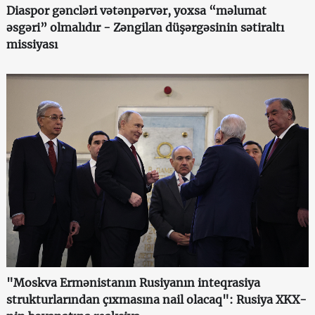
Diaspor gəncləri vətənpərvər, yoxsa “məlumat
əsgəri” olmalıdır - Zəngilan düşərgəsinin sətiraltı
missiyası
"Moskva Ermənistanın Rusiyanın inteqrasiya
strukturlarından çıxmasına nail olacaq": Rusiya XKX-