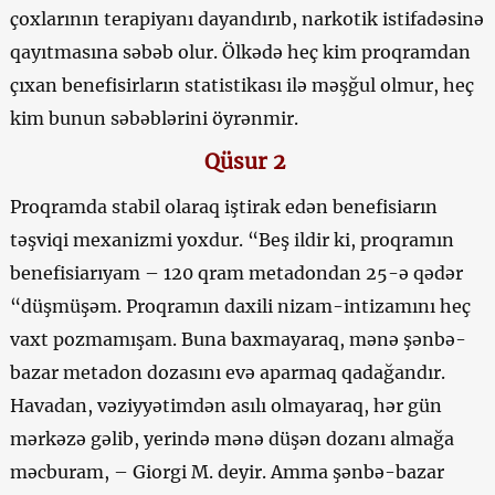
çoxlarının terapiyanı dayandırıb, narkotik istifadəsinə
qayıtmasına səbəb olur. Ölkədə heç kim proqramdan
çıxan benefisirların statistikası ilə məşğul olmur, heç
kim bunun səbəblərini öyrənmir.
Qüsur 2
Proqramda stabil olaraq iştirak edən benefisiarın
təşviqi mexanizmi yoxdur. “Beş ildir ki, proqramın
benefisiarıyam – 120 qram metadondan 25-ə qədər
“düşmüşəm. Proqramın daxili nizam-intizamını heç
vaxt pozmamışam. Buna baxmayaraq, mənə şənbə-
bazar metadon dozasını evə aparmaq qadağandır.
Havadan, vəziyyətimdən asılı olmayaraq, hər gün
mərkəzə gəlib, yerində mənə düşən dozanı almağa
məcburam, – Giorgi M. deyir. Amma şənbə-bazar