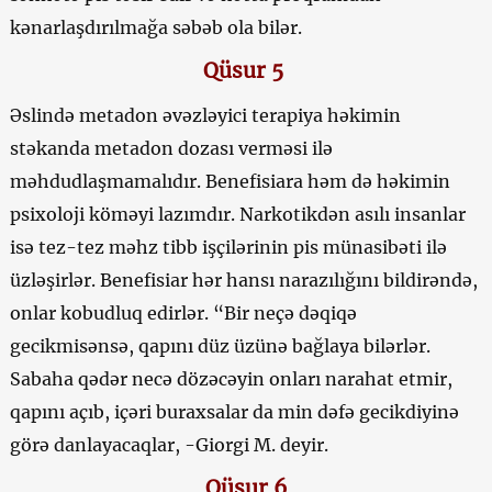
kənarlaşdırılmağa səbəb ola bilər.
Qüsur 5
Əslində metadon əvəzləyici terapiya həkimin
stəkanda metadon dozası verməsi ilə
məhdudlaşmamalıdır. Benefisiara həm də həkimin
psixoloji köməyi lazımdır. Narkotikdən asılı insanlar
isə tez-tez məhz tibb işçilərinin pis münasibəti ilə
üzləşirlər. Benefisiar hər hansı narazılığını bildirəndə,
onlar kobudluq edirlər. “Bir neçə dəqiqə
gecikmisənsə, qapını düz üzünə bağlaya bilərlər.
Sabaha qədər necə dözəcəyin onları narahat etmir,
qapını açıb, içəri buraxsalar da min dəfə gecikdiyinə
görə danlayacaqlar, -Giorgi M. deyir.
Qüsur 6