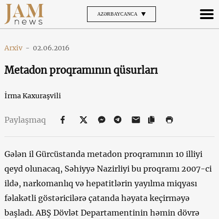
AZƏRBAYCANCA
Arxiv
-
02.06.2016
Metadon proqramının qüsurları
İrma Kaxuraşvili
Paylaşmaq
Gələn il Gürcüstanda metadon proqramının 10 illiyi
qeyd olunacaq, Səhiyyə Nazirliyi bu proqramı 2007-ci
ildə, narkomanlıq və hepatitlərin yayılma miqyası
fəlakətli göstəricilərə çatanda həyata keçirməyə
başladı. ABŞ Dövlət Departamentinin həmin dövrə