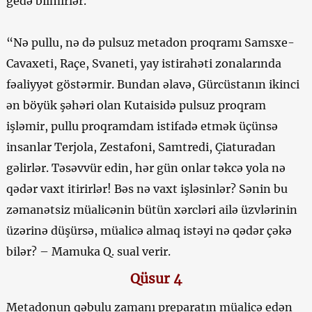
gedə bilmirlər.
“Nə pullu, nə də pulsuz metadon proqramı Samsxe-
Cavaxeti, Raçe, Svaneti, yay istirahəti zonalarında
fəaliyyət göstərmir. Bundan əlavə, Gürcüstanın ikinci
ən böyük şəhəri olan Kutaisidə pulsuz proqram
işləmir, pullu proqramdam istifadə etmək üçünsə
insanlar Terjola, Zestafoni, Samtredi, Çiaturadan
gəlirlər. Təsəvvür edin, hər gün onlar təkcə yola nə
qədər vaxt itirirlər! Bəs nə vaxt işləsinlər? Sənin bu
zəmanətsiz müalicənin bütün xərcləri ailə üzvlərinin
üzərinə düşürsə, müalicə almaq istəyi nə qədər çəkə
bilər? – Mamuka Q. sual verir.
Qüsur 4
Metadonun qəbulu zamanı preparatın müalicə edən