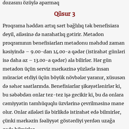
dozasını özüylə aparmaq
Qüsur 3
Proqrama həddən artıq sərt bağlılıq tək benefisiara
deyil, ailəsinə də narahatlıq gətirir. Metadon
proqramının benefisiarları metadonu məhdud zaman
kəsiyində – 9.00-dan 14.00-a qədər (istirahət günləri
isə daha az – 13.00-a qədər) ala bilirlər. Hər gün
metadon üçün serviz mərkəzinə yüzlərlə insan
müraciət etdiyi üçün böyük növbələr yaranır, xüsusən
də səhər saatlarında. Benefisiarlar şikayətlənirlər ki,
bu səbəbdən onlar tez-tez işə gecikir ki, bu da onlara
cəmiyyətin tamhüquqlu üzvlərinə çevrilməsinə mane
olur. Onlar ailələri ilə birlikdə istirahət edə bilmirlər,
çünki mərkəzin fəaliyyət göstərdiyi yerdən uzağa