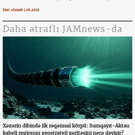
Dərc olunub 1.06.2016
Daha ətraflı JAMnews-da
Xəzərin dibində ilk rəqəmsal körpü: Sumqayıt-Aktau
kabeli regionun geostrateji xəritəsini necə dəyişir?