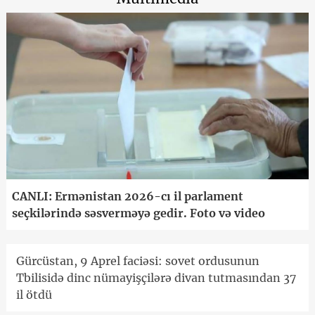
CANLI: Ermənistan 2026-cı il parlament
seçkilərində səsverməyə gedir. Foto və video
Gürcüstan, 9 Aprel faciəsi: sovet ordusunun
Tbilisidə dinc nümayişçilərə divan tutmasından 37
il ötdü