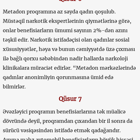
Metadon proqramına az sayda qadın qoşulub.
Müstəqil narkotik ekspertlərinin qiymətlərinə görə,
onlar benefisiarların ümumi sayının 2%-dən azını
təşkil edir. Narkotik istifadəçisi olan qadınlar sosial
xüsusiyyətlər, həya və bunun cəmiyyətdə üzə çıxması
ilə bağlı qorxu səbəbindən nadir hallarda narkoloji
klinikalara müraciət edirlər. “Metadon mərkəzlərində
qadınlar anonimliyin qorunmasına ümid edə
bilmirlər.
Qüsur 7
Əvəzləyici proqramın benefisiarlarına tək müalicə
dövründə deyil, proqramdan çıxandan bir il sonra da
sürücü vəsiqəsindən istifadə etmək qadağandır.
Amma məhz avtomobil benefisiarların böyük hissəsi