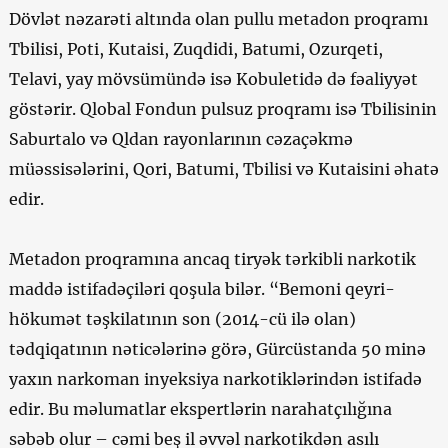
Dövlət nəzarəti altında olan pullu metadon proqramı
Tbilisi, Poti, Kutaisi, Zuqdidi, Batumi, Ozurqeti,
Telavi, yay mövsümündə isə Kobuletidə də fəaliyyət
göstərir. Qlobal Fondun pulsuz proqramı isə Tbilisinin
Saburtalo və Qldan rayonlarının cəzaçəkmə
müəssisələrini, Qori, Batumi, Tbilisi və Kutaisini əhatə
edir.
Metadon proqramına ancaq tiryək tərkibli narkotik
maddə istifadəçiləri qoşula bilər. “Bemoni qeyri-
hökumət təşkilatının son (2014-cü ilə olan)
tədqiqatının nəticələrinə görə, Gürcüstanda 50 minə
yaxın narkoman inyeksiya narkotiklərindən istifadə
edir. Bu məlumatlar ekspertlərin narahatçılığına
səbəb olur – cəmi beş il əvvəl narkotikdən asılı