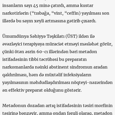
insanların sayı 45 minə çatırdı, amma kustar
narkotirlərin (“tısbağa, “vint, “ceffin) yayılması son
illərdə bu sayın xeyli artmasına gətirib çıxardı.
Ümumdünya Səhiyyə Təşkilatı (ÜST) ildən ilə
əvəzləyici terapiyaya müraciət etməyi məsləhət görür,
çünki ötən əsrin 60-cı illərindən bəri metadon
istifadəsinin tibbi təcrübəsi bu preparatın
narkomanlarda nəinki abstinent sindromun aradan
qaldırılması, həm də müxtəlif infeksiyaların
yayılmasının məhdudlaşdırılması nöqteyi-nəzərindən
ən effektiv preparat olduğunu göstərir.
Metadonun dozadan artıq istifadəsinin təsiri morfinin
təsirinə bənzəyir, amma ondan fərqli olaraq, metadon