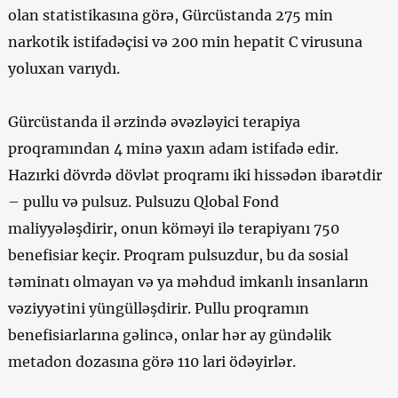
olan statistikasına görə, Gürcüstanda 275 min
narkotik istifadəçisi və 200 min hepatit C virusuna
yoluxan varıydı.
Gürcüstanda il ərzində əvəzləyici terapiya
proqramından 4 minə yaxın adam istifadə edir.
Hazırki dövrdə dövlət proqramı iki hissədən ibarətdir
– pullu və pulsuz. Pulsuzu Qlobal Fond
maliyyələşdirir, onun köməyi ilə terapiyanı 750
benefisiar keçir. Proqram pulsuzdur, bu da sosial
təminatı olmayan və ya məhdud imkanlı insanların
vəziyyətini yüngülləşdirir. Pullu proqramın
benefisiarlarına gəlincə, onlar hər ay gündəlik
metadon dozasına görə 110 lari ödəyirlər.