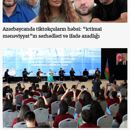
Azərbaycanda tiktokçuların həbsi: “ictimai
mənəviyyat”ın sərhədləri və ifadə azadlığı