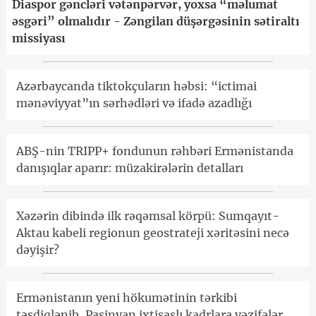
Diaspor gəncləri vətənpərvər, yoxsa “məlumat
əsgəri” olmalıdır - Zəngilan düşərgəsinin sətiraltı
missiyası
Azərbaycanda tiktokçuların həbsi: “ictimai
mənəviyyat”ın sərhədləri və ifadə azadlığı
ABŞ-nin TRIPP+ fondunun rəhbəri Ermənistanda
danışıqlar aparır: müzakirələrin detalları
Xəzərin dibində ilk rəqəmsal körpü: Sumqayıt-
Aktau kabeli regionun geostrateji xəritəsini necə
dəyişir?
Ermənistanın yeni hökumətinin tərkibi
təsdiqlənib, Paşinyan ixtisaslı kadrlara vəzifələr