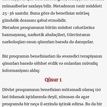
münasibətlər saxlaya bilir. Metadonun təsir müddəti
25-36 saatdır. Buna görə də benefisiar mütləq
gündəlik dozasını qəbul etməlidir.
Metadon proqramının bütün müsbət cəhətlərinə
baxmayaraq, narkotik aludəçiləri, Gürcüstanın
narkoloqları onun qüsurları barədə də danışırlar.
Biz proqramın benefisiarları ilə əvəzedici terapiyanın
qüsurları barədə söhbət etdik və onlardan müvafiq
informasiyanı aldıq:
Qüsur 1
Dövlət proqramının benefisiarı mütəmadi olaraq 110
lari ödəmək iqtidarında deyil, xüsusən də əgər
proqramda bir neçə il ərzində iştirak edirsə. Bu da bir