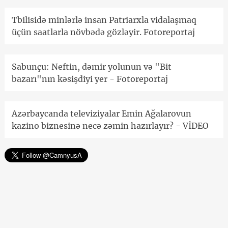
Tbilisidə minlərlə insan Patriarxla vidalaşmaq
üçün saatlarla növbədə gözləyir. Fotoreportaj
Sabunçu: Neftin, dəmir yolunun və "Bit
bazarı"nın kəsişdiyi yer - Fotoreportaj
Azərbaycanda televiziyalar Emin Ağalarovun
kazino biznesinə necə zəmin hazırlayır? - VİDEO