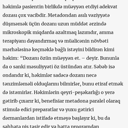
həkimlə pasientin birlikdə müəyyən etdiyi adekvat
dozası çox vacibdir. Metadondan asılı vəziyyətə
düşməmək üçün dozanı uzun müddət ərzində
mikroskopik miqdarda azaltmaq lazımdır, amma
terapiyanı dayandırmaq və müalicənin növbəti
mərhələsinə keçməklə bağlı istəyini bildirən kimi
həkim: “Dozanı özün müəyyən et. – deyir. Bununla
da o sanki məsuliyyəti öz üstündən atır. Səbəb isə
ondandır ki, həkimlər sadəcə dozanı necə
tənzimləməli olduqlarını bilmirlər, bunu etiraf etmək
də istəmirlər. Həkimlərin qeyri-peşəkarlığı o yerə
gətirib çıxarır ki, benefisiar metadona paralel olaraq
stimulə edici preparatlar və yuxu gətirici
dərmanlardan istifadə etməyə başlayır ki, bu da
səhhətə pis təsir edir və hətta proqramdan