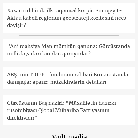
Xəzərin dibində ilk rəqəmsal körpü: Sumqayıt-
Aktau kabeli regionun geostrateji xəritəsini necə
dəyişir?
"Ani reaksiya"dan mümkün qanuna: Gürcüstanda
milli dəyərləri kimdən qoruyurlar?
ABŞ-nin TRIPP+ fondunun rəhbəri Ermənistanda
danışıqlar aparır: müzakirələrin detalları
Gürcüstanın Baş naziri: "Müxalifətin hazırkı
rusofobiyası Qlobal Müharibə Partiyasının
direktividir"
Multimedia