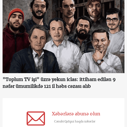
"Toplum TV işi" üzrə yekun iclas: ittiham edilən 9
nəfər ümumilikdə 121 il həbs cəzası alıb
Xəbərlərə abunə olun
Cənubi Qafqaz haqda xəbərlər