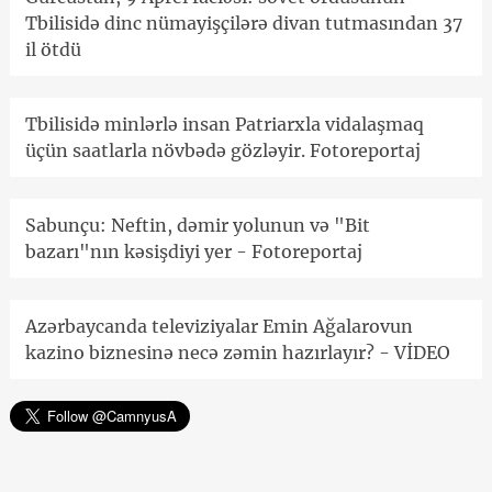
Tbilisidə dinc nümayişçilərə divan tutmasından 37
il ötdü
Tbilisidə minlərlə insan Patriarxla vidalaşmaq
üçün saatlarla növbədə gözləyir. Fotoreportaj
Sabunçu: Neftin, dəmir yolunun və "Bit
bazarı"nın kəsişdiyi yer - Fotoreportaj
Azərbaycanda televiziyalar Emin Ağalarovun
kazino biznesinə necə zəmin hazırlayır? - VİDEO