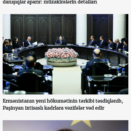
danışıqlar aparır: müzakirələrin detalları
Ermənistanın yeni hökumətinin tərkibi təsdiqlənib,
Paşinyan ixtisaslı kadrlara vəzifələr vəd edir