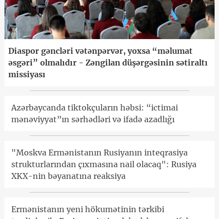
Diaspor gəncləri vətənpərvər, yoxsa “məlumat
əsgəri” olmalıdır - Zəngilan düşərgəsinin sətiraltı
missiyası
Azərbaycanda tiktokçuların həbsi: “ictimai
mənəviyyat”ın sərhədləri və ifadə azadlığı
"Moskva Ermənistanın Rusiyanın inteqrasiya
strukturlarından çıxmasına nail olacaq": Rusiya
XKX-nin bəyanatına reaksiya
Ermənistanın yeni hökumətinin tərkibi