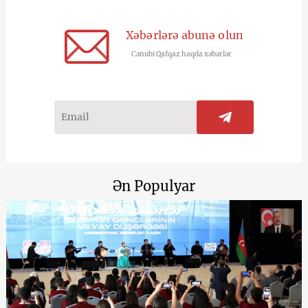
Xəbərlərə abunə olun
Cənubi Qafqaz haqda xəbərlər
Ən Populyar