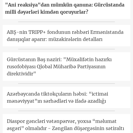
"Ani reaksiya"dan mümkün qanuna: Gürcüstanda
milli dəyərləri kimdən qoruyurlar?
ABŞ-nin TRIPP+ fondunun rəhbəri Ermənistanda
danışıqlar aparır: müzakirələrin detalları
Gürcüstanın Baş naziri: "Müxalifətin hazırkı
rusofobiyası Qlobal Müharibə Partiyasının
direktividir"
Azərbaycanda tiktokçuların həbsi: “ictimai
mənəviyyat”ın sərhədləri və ifadə azadlığı
Diaspor gəncləri vətənpərvər, yoxsa “məlumat
əsgəri” olmalıdır - Zəngilan düşərgəsinin sətiraltı