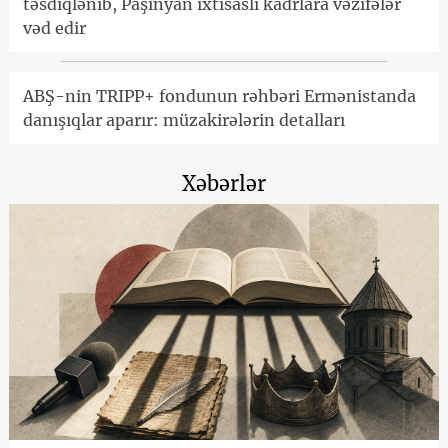
təsdiqlənib, Paşinyan ixtisaslı kadrlara vəzifələr
vəd edir
ABŞ-nin TRIPP+ fondunun rəhbəri Ermənistanda
danışıqlar aparır: müzakirələrin detalları
Xəbərlər