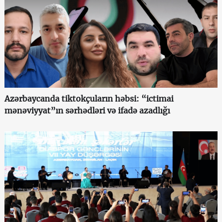
Azərbaycanda tiktokçuların həbsi: “ictimai
mənəviyyat”ın sərhədləri və ifadə azadlığı