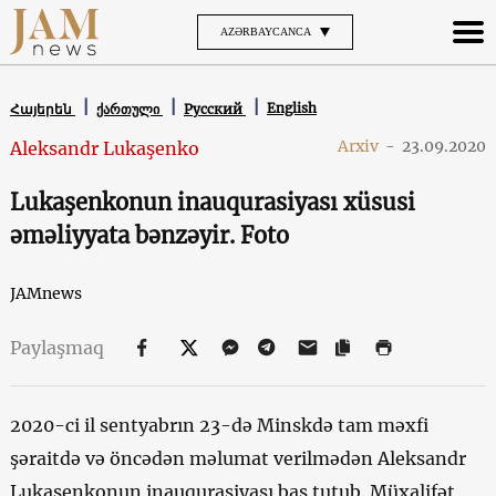
AZƏRBAYCANCA
English
Հայերեն
ქართული
Русский
Arxiv
-
23.09.2020
Aleksandr Lukaşenko
Lukaşenkonun inauqurasiyası xüsusi
əməliyyata bənzəyir. Foto
JAMnews
Paylaşmaq
2020-ci il sentyabrın 23-də Minskdə tam məxfi
şəraitdə və öncədən məlumat verilmədən Aleksandr
Lukaşenkonun inauqurasiyası baş tutub. Müxalifət