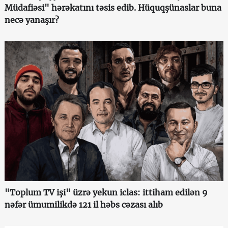
Müdafiəsi" hərəkatını təsis edib. Hüquqşünaslar buna
necə yanaşır?
"Toplum TV işi" üzrə yekun iclas: ittiham edilən 9
nəfər ümumilikdə 121 il həbs cəzası alıb