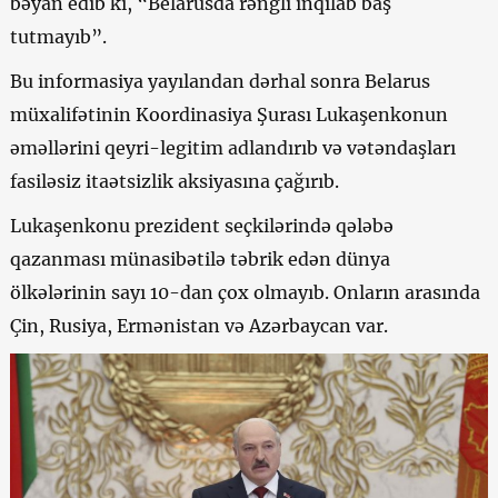
bəyan edib ki, “Belarusda rəngli inqilab baş
tutmayıb”.
Bu informasiya yayılandan dərhal sonra Belarus
müxalifətinin Koordinasiya Şurası Lukaşenkonun
əməllərini qeyri-legitim adlandırıb və vətəndaşları
fasiləsiz itaətsizlik aksiyasına çağırıb.
Lukaşenkonu prezident seçkilərində qələbə
qazanması münasibətilə təbrik edən dünya
ölkələrinin sayı 10-dan çox olmayıb. Onların arasında
Çin, Rusiya, Ermənistan və Azərbaycan var.