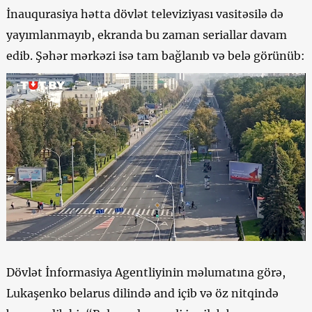
İnauqurasiya hətta dövlət televiziyası vasitəsilə də
yayımlanmayıb, ekranda bu zaman seriallar davam
edib. Şəhər mərkəzi isə tam bağlanıb və belə görünüb:
Dövlət İnformasiya Agentliyinin məlumatına görə,
Lukaşenko belarus dilində and içib və öz nitqində