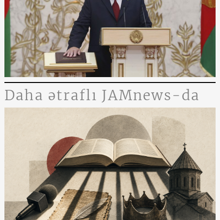
Daha ətraflı JAMnews-da