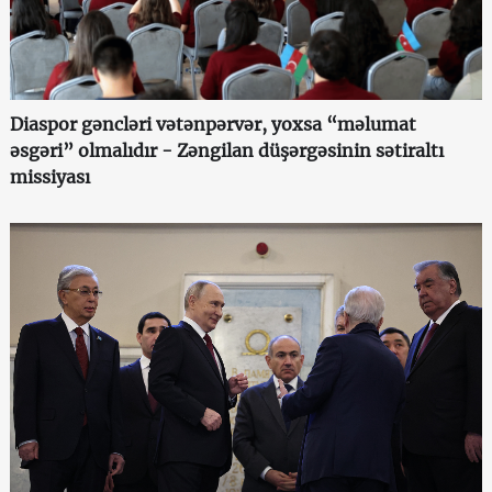
Diaspor gəncləri vətənpərvər, yoxsa “məlumat
əsgəri” olmalıdır - Zəngilan düşərgəsinin sətiraltı
missiyası