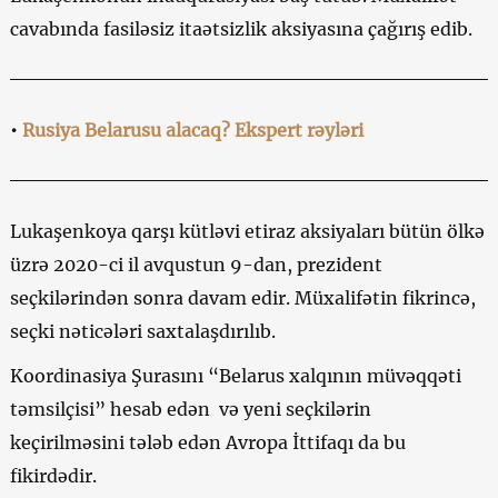
cavabında fasiləsiz itaətsizlik aksiyasına çağırış edib.
•
Rusiya Belarusu alacaq? Ekspert rəyləri
Lukaşenkoya qarşı kütləvi etiraz aksiyaları bütün ölkə
üzrə 2020-ci il avqustun 9-dan, prezident
seçkilərindən sonra davam edir. Müxalifətin fikrincə,
seçki nəticələri saxtalaşdırılıb.
Koordinasiya Şurasını “Belarus xalqının müvəqqəti
təmsilçisi” hesab edən və yeni seçkilərin
keçirilməsini tələb edən Avropa İttifaqı da bu
fikirdədir.